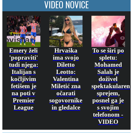
VIDEO NOVICE
Emery želi
Hrvaška
To se širi po
'popraviti'
ima svojo
spletu:
tudi njega:
Diletto
Mohamed
Italijan s
Leotto:
Salah je
kočljivim
Valentina
doživel
fetišem je
Miletić zna
spektakularen
na poti v
očarati
sprejem,
Premier
sogovornike
posnel ga je
League
in gledalce
s svojim
telefonom -
VIDEO