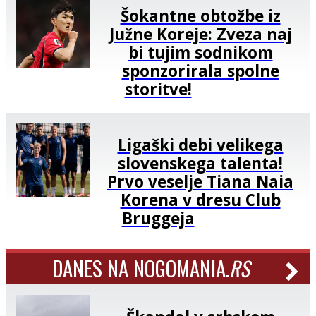
Šokantne obtožbe iz
Južne Koreje: Zveza naj
bi tujim sodnikom
sponzorirala spolne
storitve!
Ligaški debi velikega
slovenskega talenta!
Prvo veselje Tiana Naia
Korena v dresu Club
Bruggeja
DANES NA NOGOMANIA.
RS