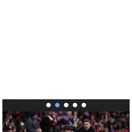
SI
|
RS
|
EN