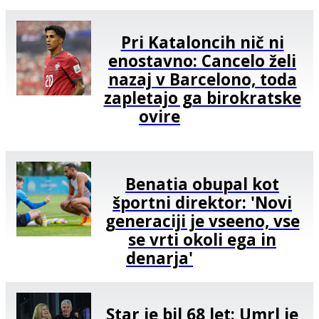
Pri Kataloncih nič ni
enostavno: Cancelo želi
nazaj v Barcelono, toda
zapletajo ga birokratske
ovire
Benatia obupal kot
športni direktor: 'Novi
generaciji je vseeno, vse
se vrti okoli ega in
denarja'
Star je bil 68 let: Umrl je