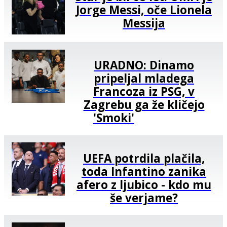
Jorge Messi, oče Lionela
Messija
URADNO: Dinamo
pripeljal mladega
Francoza iz PSG, v
Zagrebu ga že kličejo
'Smoki'
UEFA potrdila plačila,
toda Infantino zanika
afero z ljubico - kdo mu
še verjame?