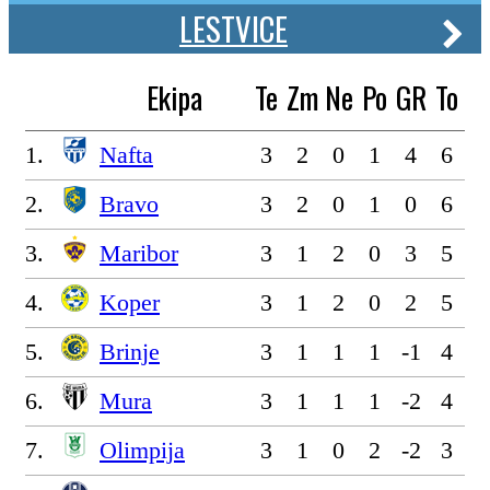
LESTVICE
Ekipa
Te
Zm
Ne
Po
GR
To
1.
Nafta
3
2
0
1
4
6
2.
Bravo
3
2
0
1
0
6
3.
Maribor
3
1
2
0
3
5
4.
Koper
3
1
2
0
2
5
5.
Brinje
3
1
1
1
-1
4
6.
Mura
3
1
1
1
-2
4
7.
Olimpija
3
1
0
2
-2
3