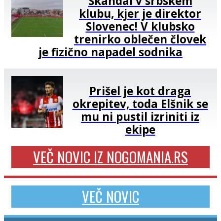
Škandal v srbskem
klubu, kjer je direktor
Slovenec! V klubsko
trenirko oblečen človek
je fizično napadel sodnika
Prišel je kot draga
okrepitev, toda Elšnik se
mu ni pustil izriniti iz
ekipe
VEČ NOVIC IZ NOGOMANIA.RS
VEČ NOVIC