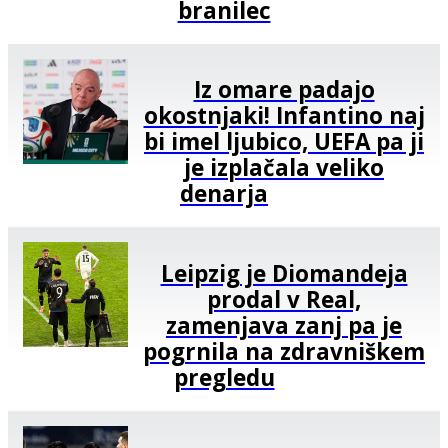
branilec
Iz omare padajo
okostnjaki! Infantino naj
bi imel ljubico, UEFA pa ji
je izplačala veliko
denarja
Leipzig je Diomandeja
prodal v Real,
zamenjava zanj pa je
pogrnila na zdravniškem
pregledu