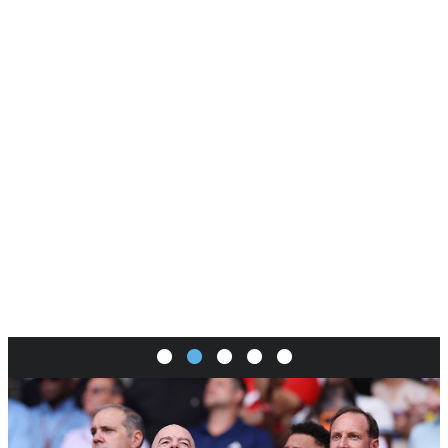
SI
|
RS
|
EN