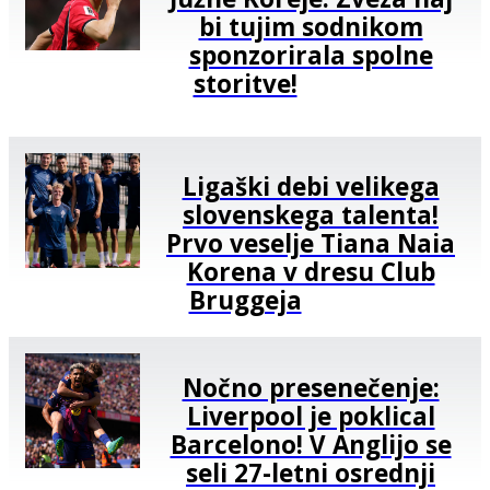
bi tujim sodnikom
sponzorirala spolne
storitve!
Ligaški debi velikega
slovenskega talenta!
Prvo veselje Tiana Naia
Korena v dresu Club
Bruggeja
Nočno presenečenje:
Liverpool je poklical
Barcelono! V Anglijo se
seli 27-letni osrednji