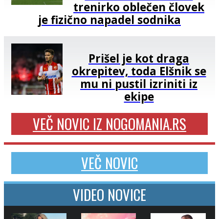
trenirko oblečen človek
je fizično napadel sodnika
Prišel je kot draga
okrepitev, toda Elšnik se
mu ni pustil izriniti iz
ekipe
VEČ NOVIC IZ NOGOMANIA.RS
VEČ NOVIC
VIDEO NOVICE