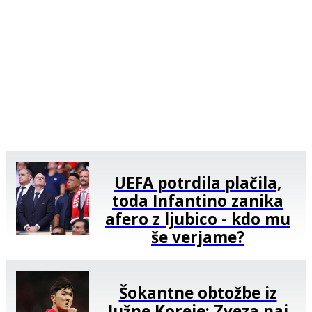
UEFA potrdila plačila,
toda Infantino zanika
afero z ljubico - kdo mu
še verjame?
Šokantne obtožbe iz
Južne Koreje: Zveza naj