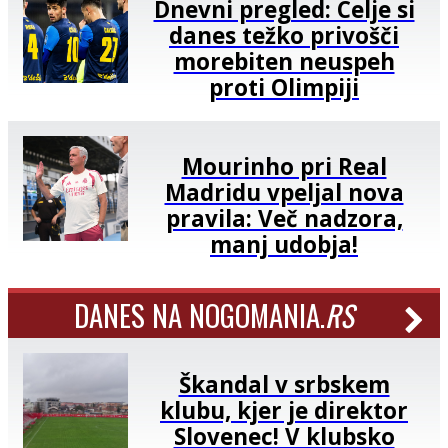
Dnevni pregled: Celje si
danes težko privošči
morebiten neuspeh
proti Olimpiji
Mourinho pri Real
Madridu vpeljal nova
pravila: Več nadzora,
manj udobja!
DANES NA NOGOMANIA.
RS
Škandal v srbskem
klubu, kjer je direktor
Slovenec! V klubsko