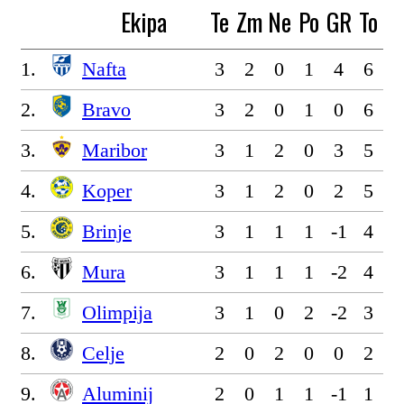
Ekipa
Te
Zm
Ne
Po
GR
To
1.
Nafta
3
2
0
1
4
6
2.
Bravo
3
2
0
1
0
6
3.
Maribor
3
1
2
0
3
5
4.
Koper
3
1
2
0
2
5
5.
Brinje
3
1
1
1
-1
4
6.
Mura
3
1
1
1
-2
4
7.
Olimpija
3
1
0
2
-2
3
8.
Celje
2
0
2
0
0
2
9.
Aluminij
2
0
1
1
-1
1