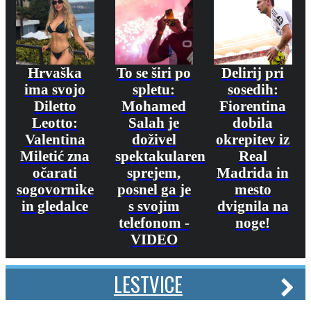
Hrvaška
To se širi po
Delirij pri
ima svojo
spletu:
sosedih:
Diletto
Mohamed
Fiorentina
Leotto:
Salah je
dobila
Valentina
doživel
okrepitev iz
Miletić zna
spektakularen
Real
očarati
sprejem,
Madrida in
sogovornike
posnel ga je
mesto
in gledalce
s svojim
dvignila na
telefonom -
noge!
VIDEO
LESTVICE