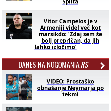
Splita
Vitor Campelos je v
Armeniji videl več kot
marsikdo: 'Zdaj sem še
bolj prepričan, da jih
lahko izločimo'
DANES NA NOGOMANIA.
RS
VIDEO: Prostaško
obnašanje Neymarja po
tekmi