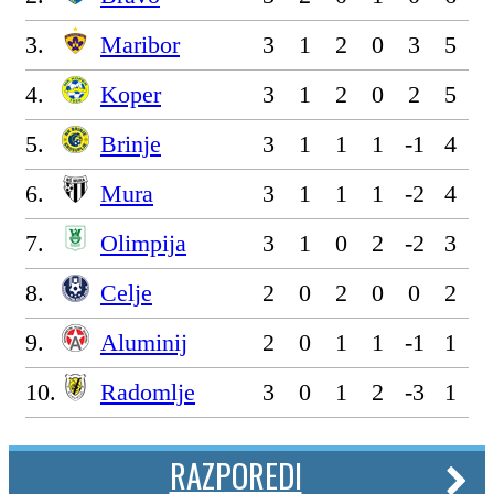
3.
Maribor
3
1
2
0
3
5
4.
Koper
3
1
2
0
2
5
5.
Brinje
3
1
1
1
-1
4
6.
Mura
3
1
1
1
-2
4
7.
Olimpija
3
1
0
2
-2
3
8.
Celje
2
0
2
0
0
2
9.
Aluminij
2
0
1
1
-1
1
10.
Radomlje
3
0
1
2
-3
1
RAZPOREDI