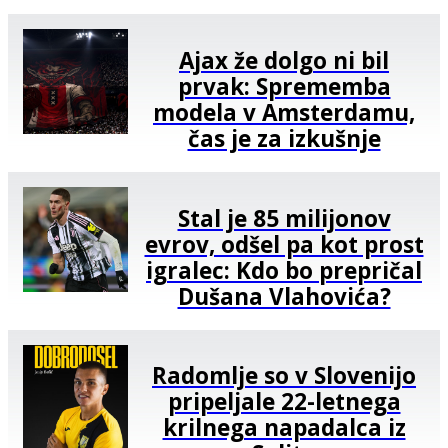
Ajax že dolgo ni bil
prvak: Sprememba
modela v Amsterdamu,
čas je za izkušnje
Stal je 85 milijonov
evrov, odšel pa kot prost
igralec: Kdo bo prepričal
Dušana Vlahovića?
Radomlje so v Slovenijo
pripeljale 22-letnega
krilnega napadalca iz