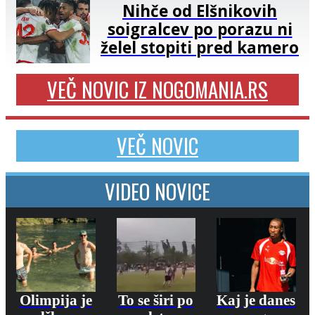
Nihče od Elšnikovih
soigralcev po porazu ni
želel stopiti pred kamero
VEČ NOVIC IZ NOGOMANIA.RS
VEČ NOVIC
VIDEO NOVICE
Olimpija je
To se širi po
Kaj je danes