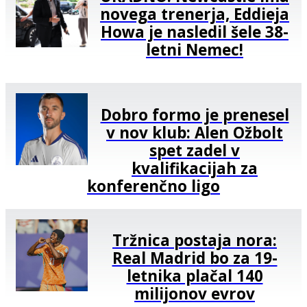
novega trenerja, Eddieja
Howa je nasledil šele 38-
letni Nemec!
Dobro formo je prenesel
v nov klub: Alen Ožbolt
spet zadel v
kvalifikacijah za
konferenčno ligo
Tržnica postaja nora:
Real Madrid bo za 19-
letnika plačal 140
milijonov evrov