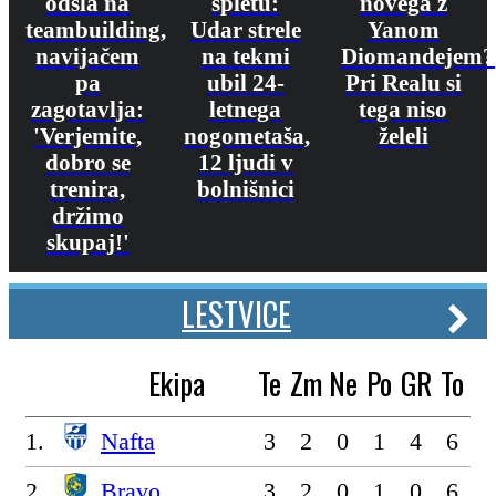
odšla na
spletu:
novega z
teambuilding,
Udar strele
Yanom
navijačem
na tekmi
Diomandejem?
pa
ubil 24-
Pri Realu si
zagotavlja:
letnega
tega niso
'Verjemite,
nogometaša,
želeli
dobro se
12 ljudi v
trenira,
bolnišnici
držimo
skupaj!'
LESTVICE
Ekipa
Te
Zm
Ne
Po
GR
To
1.
Nafta
3
2
0
1
4
6
2.
Bravo
3
2
0
1
0
6