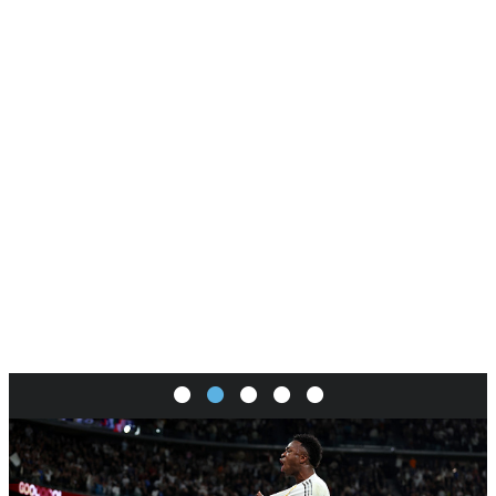
SI
|
RS
|
EN