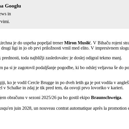
na Googlu
ews in
vimi.
nkirchna je do uspeha popeljal trener
Miron
Muslić
. V Bihaču rojeni str
 drugi ligi in jo ob prvi priložnosti vrnil med elito. V impresivnem slogu
rednosti, toda najbližji zasledovalec je doslej odigral tekmo manj.
m pa si je zagotovil podaljšanje pogodbe, ki bo odslej veljavna še do 
, ko je vodil Cercle Brugge in po dveh letih ga je pot vodila v anglešk
v Schalke in zdaj je tik pred tem, da osvoji prvo lovoriko v karieri.
njem obračunu v sezoni 2025/26 pa bo gostil ekipo
Braunschweiga
.
usqu'en juin 2028, un nouveau contrat automatique après la promotion