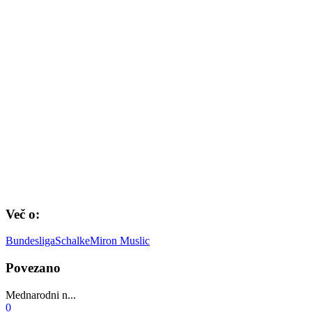
Več o:
Bundesliga
Schalke
Miron Muslic
Povezano
Mednarodni n...
0