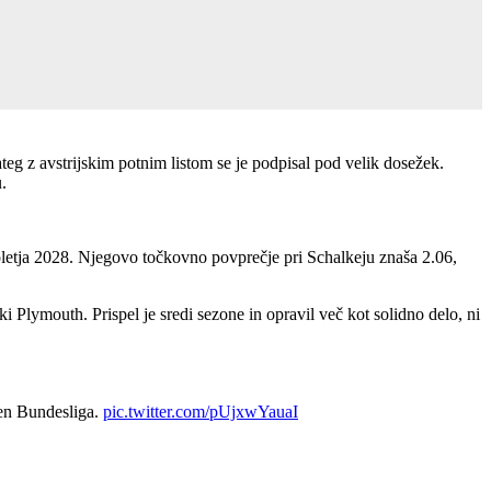
ateg z avstrijskim potnim listom se je podpisal pod velik dosežek.
.
poletja 2028. Njegovo točkovno povprečje pri Schalkeju znaša 2.06,
i Plymouth. Prispel je sredi sezone in opravil več kot solidno delo, ni
 en Bundesliga.
pic.twitter.com/pUjxwYauaI