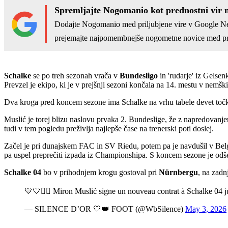
Spremljajte Nogomanio kot prednostni vir 
Dodajte Nogomanio med priljubjene vire v Google N
prejemajte najpomembnejše nogometne novice med pr
Schalke
se po treh sezonah vrača v
Bundesligo
in 'rudarje' iz Gelse
Prevzel je ekipo, ki je v prejšnji sezoni končala na 14. mestu v nemški
Dva kroga pred koncem sezone ima Schalke na vrhu tabele devet točk p
Muslić je torej blizu naslovu prvaka 2. Bundeslige, že z napredovanje
tudi v tem pogledu preživlja najlepše čase na trenerski poti doslej.
Začel je pri dunajskem FAC in SV Riedu, potem pa je navdušil v Belgiji
pa uspel preprečiti izpada iz Championshipa. S koncem sezone je odšel 
Schalke 04
bo v prihodnjem krogu gostoval pri
Nürnbergu
, na zad
💙🤍✍🏼 Miron Muslić signe un nouveau contrat à Schalke 04 j
— SILENCE D’OR 🤍👑 FOOT (@WbSilence)
May 3, 2026