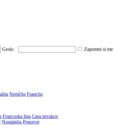
Geslo
Zapomni si me
talija
Nemčija
Francija
a
Francoska liga
Liga prvakov
r
Nostalgija
Pogovor