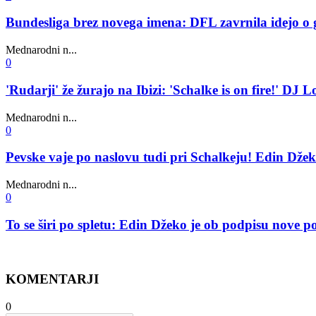
Bundesliga brez novega imena: DFL zavrnila idejo o 
Mednarodni n...
0
'Rudarji' že žurajo na Ibizi: 'Schalke is on fire!' DJ 
Mednarodni n...
0
Pevske vaje po naslovu tudi pri Schalkeju! Edin Džeko
Mednarodni n...
0
To se širi po spletu: Edin Džeko je ob podpisu nove
KOMENTARJI
0