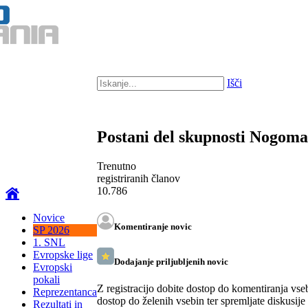
Išči
Postani del skupnosti Nogom
Trenutno
registriranih članov
10.786
Novice
Komentiranje novic
SP 2026
1. SNL
Evropske lige
Dodajanje priljubljenih novic
Evropski
pokali
Z registracijo dobite dostop do komentiranja vse
Reprezentanca
dostop do želenih vsebin ter spremljate diskusije
Rezultati in