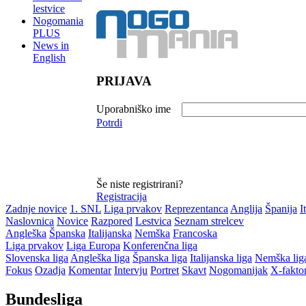
lestvice
Nogomania
PLUS
News in
English
PRIJAVA
Uporabniško ime
Potrdi
Še niste registrirani?
Registracija
Zadnje novice
1. SNL
Liga prvakov
Reprezentanca
Anglija
Španija
I
Naslovnica
Novice
Razpored
Lestvica
Seznam strelcev
Angleška
Španska
Italijanska
Nemška
Francoska
Liga prvakov
Liga Europa
Konferenčna liga
Slovenska liga
Angleška liga
Španska liga
Italijanska liga
Nemška lig
Fokus
Ozadja
Komentar
Intervju
Portret
Skavt
Nogomanijak
X-fakto
Bundesliga