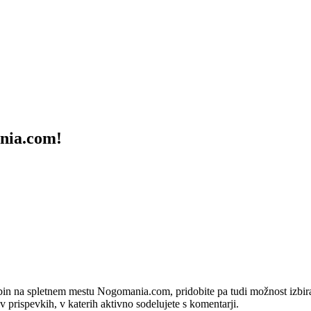
ania.com!
bin na spletnem mestu Nogomania.com, pridobite pa tudi možnost izbiran
 v prispevkih, v katerih aktivno sodelujete s komentarji.