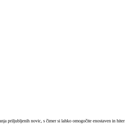
SLO
|
SRB
|
ENG
ja priljubljenih novic, s čimer si lahko omogočite enostaven in hiter