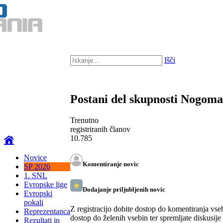
Išči
Postani del skupnosti Nogom
Trenutno
registriranih članov
10.785
Novice
Komentiranje novic
SP 2026
1. SNL
Evropske lige
Dodajanje priljubljenih novic
Evropski
pokali
Z registracijo dobite dostop do komentiranja vse
Reprezentanca
dostop do želenih vsebin ter spremljate diskusije
Rezultati in