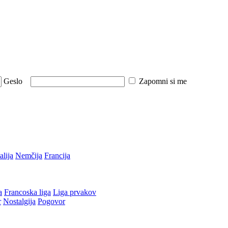
Geslo
Zapomni si me
talija
Nemčija
Francija
a
Francoska liga
Liga prvakov
r
Nostalgija
Pogovor