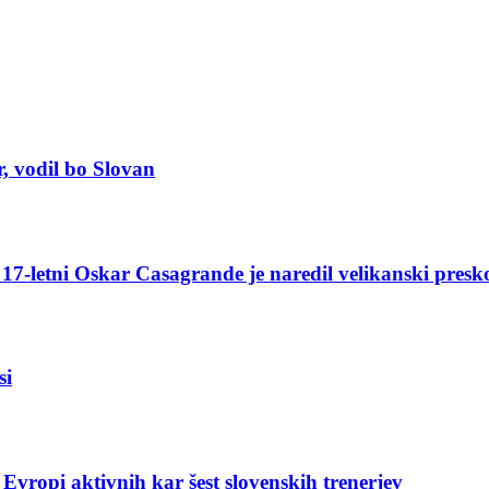
r, vodil bo Slovan
17-letni Oskar Casagrande je naredil velikanski presk
si
v Evropi aktivnih kar šest slovenskih trenerjev