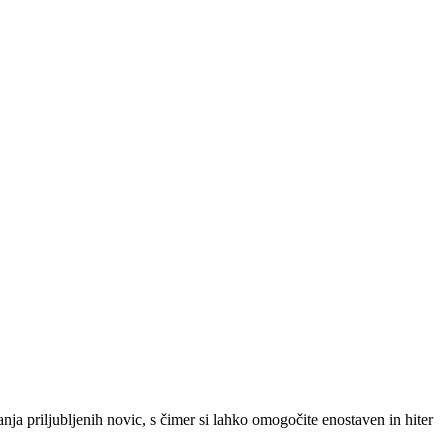
SLO
|
SRB
|
ENG
ja priljubljenih novic, s čimer si lahko omogočite enostaven in hiter