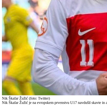
Nik Škafar Žužić
(foto: Twitter)
Nik Škafar Žužić je na evropskem prvenstvu U17 navdušil skavte in ana