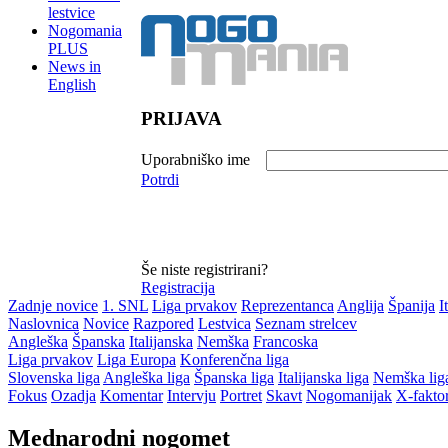
lestvice
Nogomania
PLUS
News in
English
PRIJAVA
Uporabniško ime
Potrdi
Še niste registrirani?
Registracija
Zadnje novice
1. SNL
Liga prvakov
Reprezentanca
Anglija
Španija
I
Naslovnica
Novice
Razpored
Lestvica
Seznam strelcev
Angleška
Španska
Italijanska
Nemška
Francoska
Liga prvakov
Liga Europa
Konferenčna liga
Slovenska liga
Angleška liga
Španska liga
Italijanska liga
Nemška lig
Fokus
Ozadja
Komentar
Intervju
Portret
Skavt
Nogomanijak
X-fakto
Mednarodni nogomet