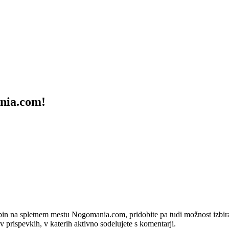
ania.com!
bin na spletnem mestu Nogomania.com, pridobite pa tudi možnost izbiran
 v prispevkih, v katerih aktivno sodelujete s komentarji.