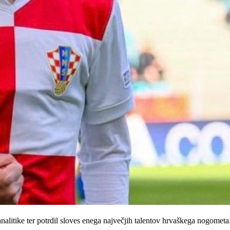
litike ter potrdil sloves enega največjih talentov hrvaškega nogometa. 