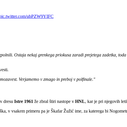
pic.twitter.com/ubPZW9YIFC
zpolnili. Ostaja nekaj grenkega priokusa zaradi prejetega zadetka, tod
esti.
mozavest. Verjamemo v zmago in preboj v polfinale."
 v dresu
Istre 1961
že zbral štiri nastope v
HNL
, kar je pri njegovih l
aška, v vsakem primeru pa je Škafar Žužić ime, za katerega bi Nogometn