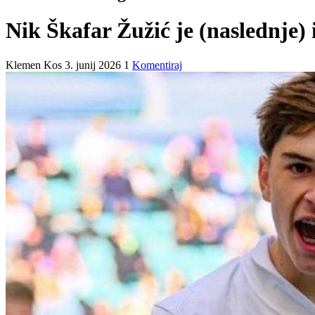
Nik Škafar Žužić je (naslednje) 
Klemen Kos
3. junij 2026
1
Komentiraj