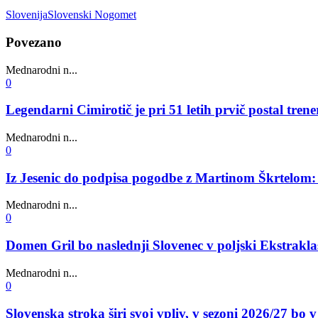
Slovenija
Slovenski Nogomet
Povezano
Mednarodni n...
0
Legendarni Cimirotič je pri 51 letih prvič postal trene
Mednarodni n...
0
Iz Jesenic do podpisa pogodbe z Martinom Škrtelom: 
Mednarodni n...
0
Domen Gril bo naslednji Slovenec v poljski Ekstrakla
Mednarodni n...
0
Slovenska stroka širi svoj vpliv, v sezoni 2026/27 bo 