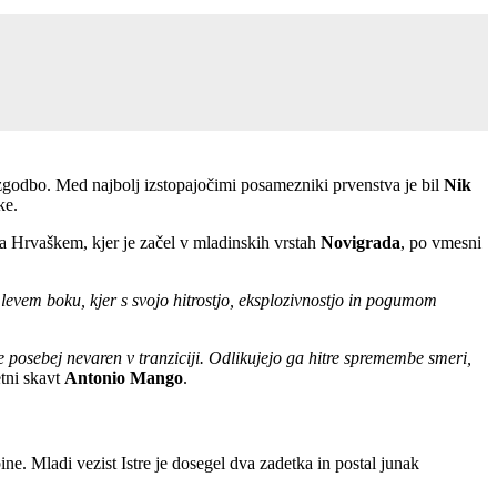
 zgodbo. Med najbolj izstopajočimi posamezniki prvenstva je bil
Nik
ke.
a Hrvaškem, kjer je začel v mladinskih vrstah
Novigrada
, po vmesni
a levem boku, kjer s svojo hitrostjo, eksplozivnostjo in pogumom
e posebej nevaren v tranziciji. Odlikujejo ga hitre spremembe smeri,
tni skavt
Antonio Mango
.
ine. Mladi vezist Istre je dosegel dva zadetka in postal junak