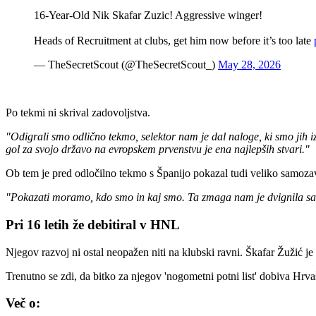
16-Year-Old Nik Skafar Zuzic! Aggressive winger!
Heads of Recruitment at clubs, get him now before it’s too late
— TheSecretScout (@TheSecretScout_)
May 28, 2026
Po tekmi ni skrival zadovoljstva.
"Odigrali smo odlično tekmo, selektor nam je dal naloge, ki smo jih i
gol za svojo državo na evropskem prvenstvu je ena najlepših stvari."
Ob tem je pred odločilno tekmo s Španijo pokazal tudi veliko samozav
"Pokazati moramo, kdo smo in kaj smo. Ta zmaga nam je dvignila sa
Pri 16 letih že debitiral v HNL
Njegov razvoj ni ostal neopažen niti na klubski ravni. Škafar Žužić je
Trenutno se zdi, da bitko za njegov 'nogometni potni list' dobiva Hrv
Več o: