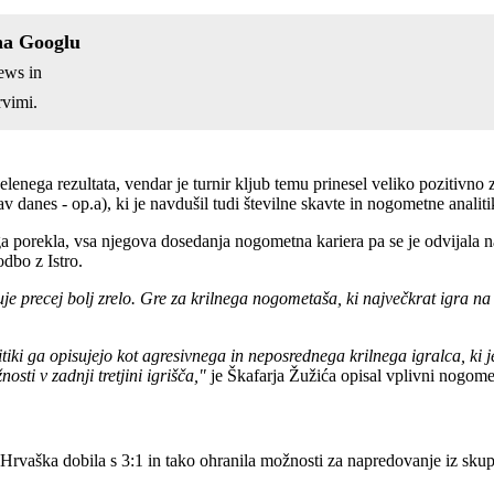
na Googlu
ews in
vimi.
enega rezultata, vendar je turnir kljub temu prinesel veliko pozitivno
v danes - op.a), ki je navdušil tudi številne skavte in nogometne analiti
a porekla, vsa njegova dosedanja nogometna kariera pa se je odvijala n
odbo z Istro.
uje precej bolj zrelo. Gre za krilnega nogometaša, ki največkrat igra n
ki ga opisujejo kot agresivnega in neposrednega krilnega igralca, ki j
osti v zadnji tretjini igrišča,"
je Škafarja Žužića opisal vplivni nogome
je Hrvaška dobila s 3:1 in tako ohranila možnosti za napredovanje iz skup