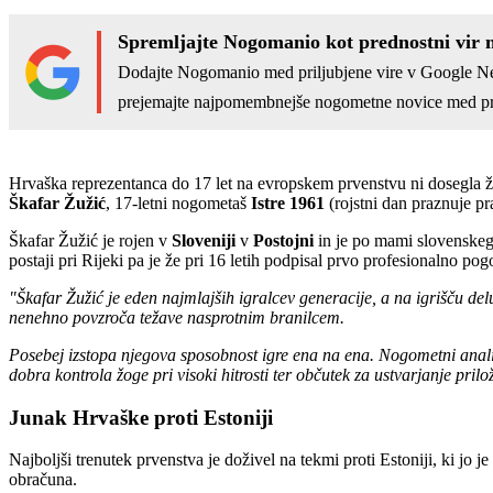
Spremljajte Nogomanio kot prednostni vir 
Dodajte Nogomanio med priljubjene vire v Google N
prejemajte najpomembnejše nogometne novice med pr
Hrvaška reprezentanca do 17 let na evropskem prvenstvu ni dosegla žel
Škafar Žužić
, 17-letni nogometaš
Istre 1961
(rojstni dan praznuje pra
Škafar Žužić je rojen v
Sloveniji
v
Postojni
in je po mami slovenskeg
postaji pri Rijeki pa je že pri 16 letih podpisal prvo profesionalno pog
"Škafar Žužić je eden najmlajših igralcev generacije, a na igrišču del
nenehno povzroča težave nasprotnim branilcem.
Posebej izstopa njegova sposobnost igre ena na ena. Nogometni analiti
dobra kontrola žoge pri visoki hitrosti ter občutek za ustvarjanje priložn
Junak Hrvaške proti Estoniji
Najboljši trenutek prvenstva je doživel na tekmi proti Estoniji, ki jo 
obračuna.