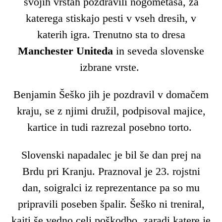
svojih vrstah pozdravili nogometaša, za
katerega stiskajo pesti v vseh dresih, v
katerih igra. Trenutno sta to dresa
Manchester Uniteda
in seveda slovenske
izbrane vrste.
Benjamin Šeško jih je pozdravil v domačem
kraju, se z njimi družil, podpisoval majice,
kartice in tudi razrezal posebno torto.
Slovenski napadalec je bil še dan prej na
Brdu pri Kranju. Praznoval je 23. rojstni
dan, soigralci iz reprezentance pa so mu
pripravili poseben špalir. Šeško ni treniral,
kajti še vedno celi poškodbo, zaradi katere je