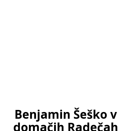
SI
|
RS
|
EN
Benjamin Šeško v
domačih Radečah