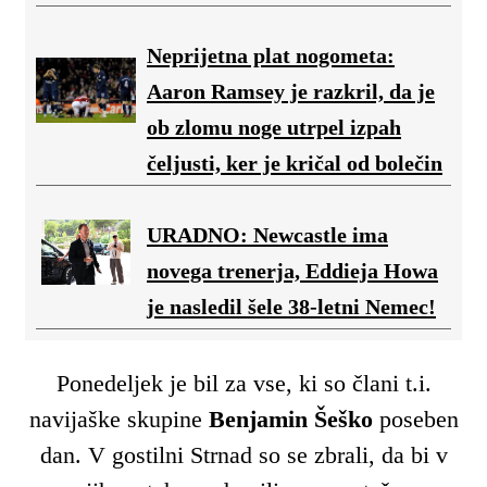
Neprijetna plat nogometa:
Aaron Ramsey je razkril, da je
ob zlomu noge utrpel izpah
čeljusti, ker je kričal od bolečin
URADNO: Newcastle ima
novega trenerja, Eddieja Howa
je nasledil šele 38-letni Nemec!
Ponedeljek je bil za vse, ki so člani t.i.
navijaške skupine
Benjamin Šeško
poseben
dan. V gostilni Strnad so se zbrali, da bi v