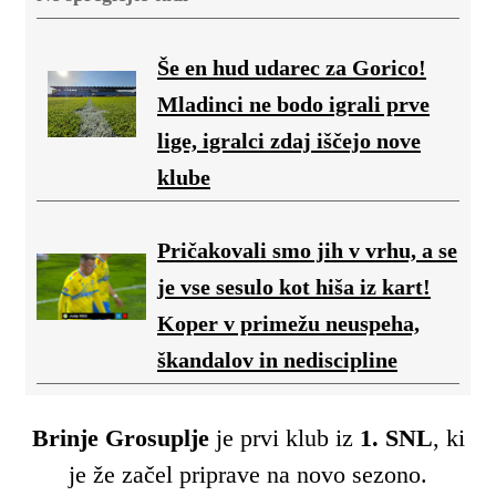
Še en hud udarec za Gorico!
Mladinci ne bodo igrali prve
lige, igralci zdaj iščejo nove
klube
Pričakovali smo jih v vrhu, a se
je vse sesulo kot hiša iz kart!
Koper v primežu neuspeha,
škandalov in nediscipline
Brinje Grosuplje
je prvi klub iz
1. SNL
, ki
je že začel priprave na novo sezono.