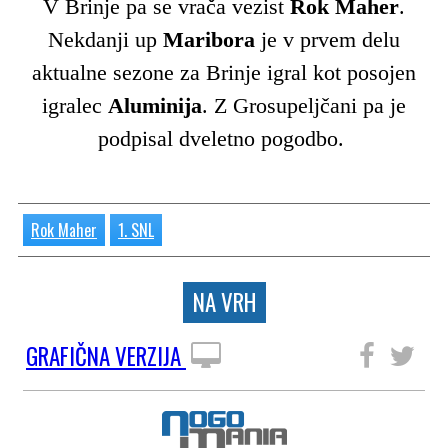
V Brinje pa se vrača vezist
Rok Maher
.
Nekdanji up
Maribora
je v prvem delu
aktualne sezone za Brinje igral kot posojen
igralec
Aluminija
. Z Grosupeljčani pa je
podpisal dveletno pogodbo.
Rok Maher
1. SNL
NA VRH
GRAFIČNA VERZIJA
SLEDITE NAM