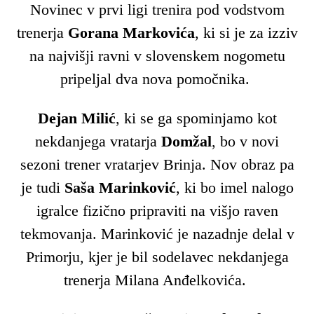
Novinec v prvi ligi trenira pod vodstvom
trenerja
Gorana Markovića
, ki si je za izziv
na najvišji ravni v slovenskem nogometu
pripeljal dva nova pomočnika.
Dejan Milić
, ki se ga spominjamo kot
nekdanjega vratarja
Domžal
, bo v novi
sezoni trener vratarjev Brinja. Nov obraz pa
je tudi
Saša Marinković
, ki bo imel nalogo
igralce fizično pripraviti na višjo raven
tekmovanja. Marinković je nazadnje delal v
Primorju, kjer je bil sodelavec nekdanjega
trenerja Milana Anđelkovića.