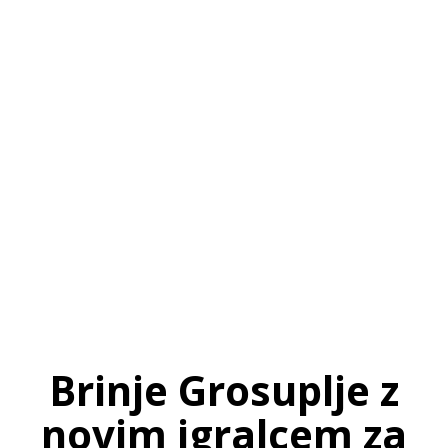
SI
|
RS
|
EN
Brinje Grosuplje z
novim igralcem za