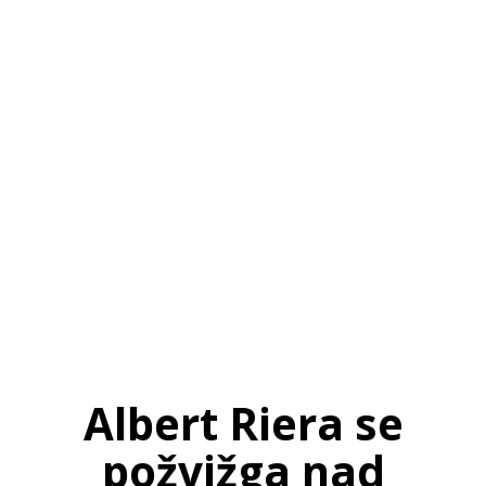
SI
|
RS
|
EN
Albert Riera se
požvižga nad