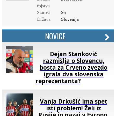
rojstva
Starost
26
Država
Slovenija
NOVICE
Dejan Stanković
razmišlja o Slovencu,
bosta za Crveno zvezdo
igrala dva slovenska
reprezentanta?
Vanja Drkušić ima spet
isti problem! Želi iz
Rusije in nazaj v Evropo,