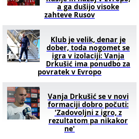
a ga dušijo visoke
zahteve Rusov
Klub je velik, denar je
dober, toda nogomet se
igra v izolaciji: Vanja
Drkušić ima ponudbo za
povratek v Evropo
Vanja Drkušić se v novi
formaciji dobro počuti:
'Zadovoljni z igro, z
rezultatom pa nikakor
ne'