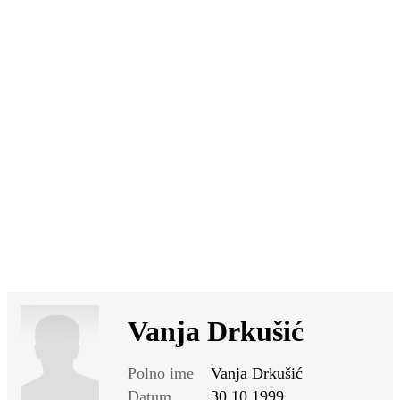
SI
|
RS
|
EN
Vanja Drkušić
Polno ime
Vanja Drkušić
Datum
30.10.1999