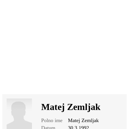
SI
|
RS
|
EN
Matej Zemljak
Polno ime
Matej Zemljak
Datum
30.3.1992