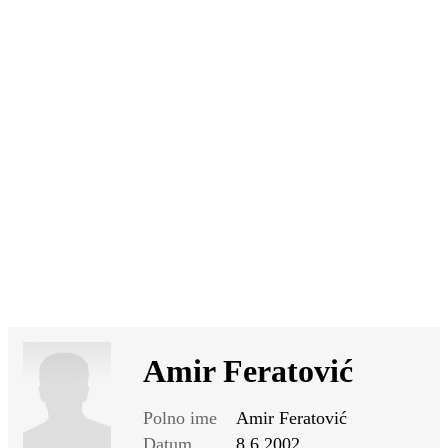
SI
|
RS
|
EN
Amir Feratović
Polno ime
Amir Feratović
Datum
8.6.2002