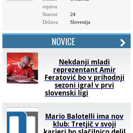
rojstva
Starost
24
Država
Slovenija
NOVICE
Nekdanji mladi
reprezentant Amir
Feratović bo v prihodnji
sezoni igral v prvi
slovenski ligi
Mario Balotelli ima nov
klub: Tretjič v svoji
karieri bo slačilnico delil