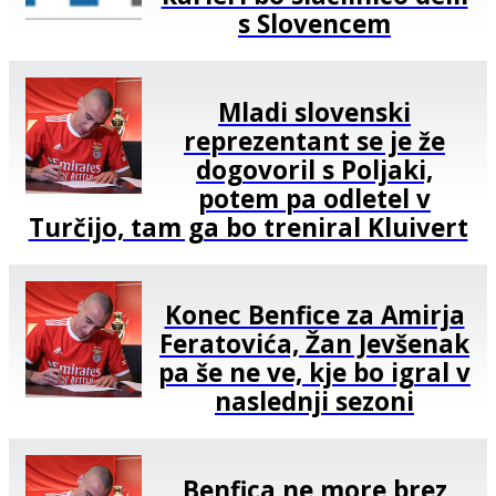
s Slovencem
Mladi slovenski
reprezentant se je že
dogovoril s Poljaki,
potem pa odletel v
Turčijo, tam ga bo treniral Kluivert
Konec Benfice za Amirja
Feratovića, Žan Jevšenak
pa še ne ve, kje bo igral v
naslednji sezoni
Benfica ne more brez