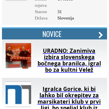
rojstva
Starost
31
Država
Slovenija
NOVICE
URADNO: Zanimiva
izbira slovenskega
bočnega branilca, igral
bo za kultni Velež
Igralca Gorice, ki bi
lahko bil okrepitev za
marsikateri klub v prvi
ligi, bo speljal klub iz