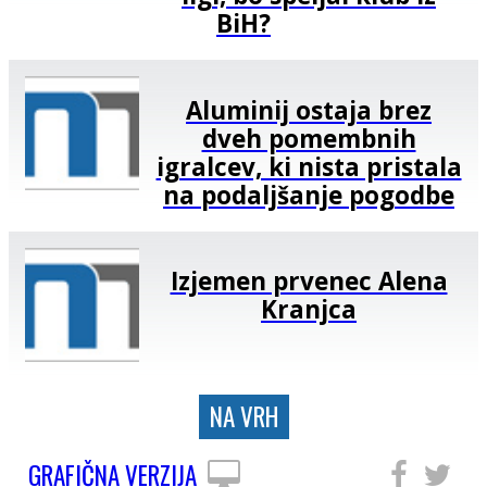
BiH?
Aluminij ostaja brez
dveh pomembnih
igralcev, ki nista pristala
na podaljšanje pogodbe
Izjemen prvenec Alena
Kranjca
NA VRH
GRAFIČNA VERZIJA
SLEDITE NAM