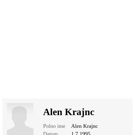
SI
|
RS
|
EN
Alen Krajnc
Polno ime
Alen Krajnc
Datum
1.7.1995