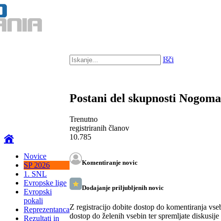
Išči
Postani del skupnosti Nogom
Trenutno
registriranih članov
10.785
Novice
Komentiranje novic
SP 2026
1. SNL
Evropske lige
Dodajanje priljubljenih novic
Evropski
pokali
Z registracijo dobite dostop do komentiranja vse
Reprezentanca
dostop do želenih vsebin ter spremljate diskusije
Rezultati in