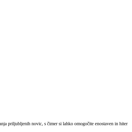
SLO
|
SRB
|
ENG
ja priljubljenih novic, s čimer si lahko omogočite enostaven in hiter