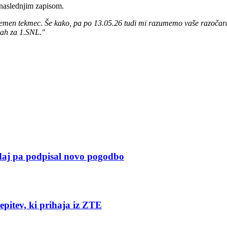
z naslednjim zapisom.
jemen tekmec. Še kako, pa po 13.05.26 tudi mi razumemo vaše razočaranje
ijah za 1.SNL."
, zdaj pa podpisal novo pogodbo
epitev, ki prihaja iz ZTE