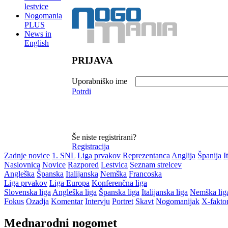
lestvice
Nogomania
PLUS
News in
English
PRIJAVA
Uporabniško ime
Potrdi
Še niste registrirani?
Registracija
Zadnje novice
1. SNL
Liga prvakov
Reprezentanca
Anglija
Španija
I
Naslovnica
Novice
Razpored
Lestvica
Seznam strelcev
Angleška
Španska
Italijanska
Nemška
Francoska
Liga prvakov
Liga Europa
Konferenčna liga
Slovenska liga
Angleška liga
Španska liga
Italijanska liga
Nemška lig
Fokus
Ozadja
Komentar
Intervju
Portret
Skavt
Nogomanijak
X-fakto
Mednarodni nogomet