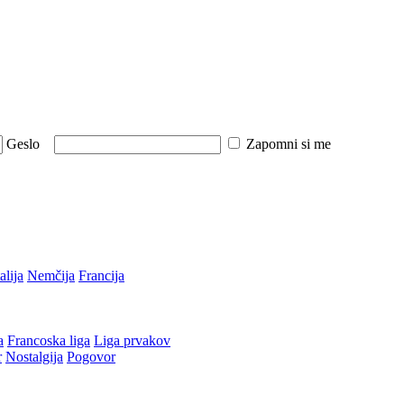
Geslo
Zapomni si me
talija
Nemčija
Francija
a
Francoska liga
Liga prvakov
r
Nostalgija
Pogovor