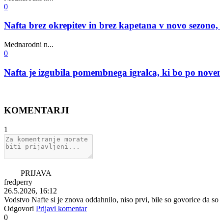
0
Nafta brez okrepitev in brez kapetana v novo sezono, 
Mednarodni n...
0
Nafta je izgubila pomembnega igralca, ki bo po novem
KOMENTARJI
1
PRIJAVA
fredperry
26.5.2026, 16:12
Vodstvo Nafte si je znova oddahnilo, niso prvi, bile so govorice da so 
Odgovori
Prijavi komentar
0