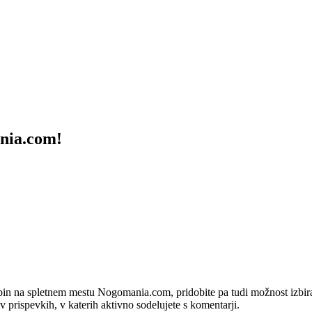
ania.com!
bin na spletnem mestu Nogomania.com, pridobite pa tudi možnost izbiran
 v prispevkih, v katerih aktivno sodelujete s komentarji.