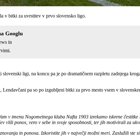
la v bitki za uvrstitev v prvo slovensko ligo.
na Googlu
ews in
vimi.
i slovenski ligi, na koncu pa je po dramatičnem razpletu zadnjega kroga
u
, Lendavčani pa so po izgubljeni bitki za prvo mesto vsem v slovenske
 Vam v imenu Nogometnega kluba Nafta 1903 izrekamo iskrene čestitke 
vlili ponos, vero v sebe in svoje sposobnosti, ter jih motivirali za uk
novanja in ponosa. Izkoristite jih v največji možni meri. Zaslužili ste si