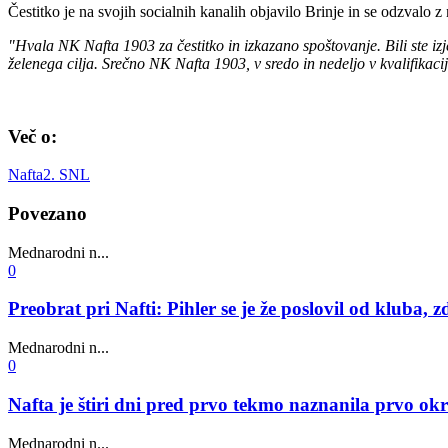
Čestitko je na svojih socialnih kanalih objavilo Brinje in se odzvalo 
"Hvala NK Nafta 1903 za čestitko in izkazano spoštovanje. Bili ste iz
želenega cilja. Srečno NK Nafta 1903, v sredo in nedeljo v kvalifikac
Več o:
Nafta
2. SNL
Povezano
Mednarodni n...
0
Preobrat pri Nafti: Pihler se je že poslovil od kluba
Mednarodni n...
0
Nafta je štiri dni pred prvo tekmo naznanila prvo okr
Mednarodni n...