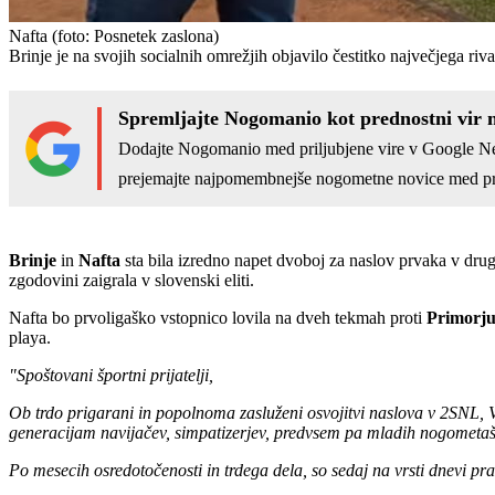
Nafta
(foto: Posnetek zaslona)
Brinje je na svojih socialnih omrežjih objavilo čestitko največjega riva
Spremljajte Nogomanio kot prednostni vir 
Dodajte Nogomanio med priljubjene vire v Google N
prejemajte najpomembnejše nogometne novice med pr
Brinje
in
Nafta
sta bila izredno napet dvoboj za naslov prvaka v drug
zgodovini zaigrala v slovenski eliti.
Nafta bo prvoligaško vstopnico lovila na dveh tekmah proti
Primorj
playa.
"Spoštovani športni prijatelji,
Ob trdo prigarani in popolnoma zasluženi osvojitvi naslova v 2SNL,
generacijam navijačev, simpatizerjev, predvsem pa mladih nogometašev 
Po mesecih osredotočenosti in trdega dela, so sedaj na vrsti dnevi praz