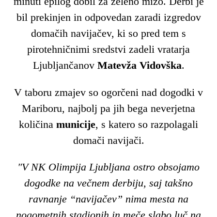
minuti epilog dobil za zeleno mizo. Derbi je
bil prekinjen in odpovedan zaradi izgredov
domačih navijačev, ki so pred tem s
pirotehničnimi sredstvi zadeli vratarja
Ljubljančanov
Matevža Vidovška
.
V taboru zmajev so ogorčeni nad dogodki v
Mariboru, najbolj pa jih bega neverjetna
količina
municije
, s katero so razpolagali
domači navijači.
"V NK Olimpija Ljubljana ostro obsojamo
dogodke na večnem derbiju, saj takšno
ravnanje “navijačev” nima mesta na
nogometnih stadionih in meče slabo luč na