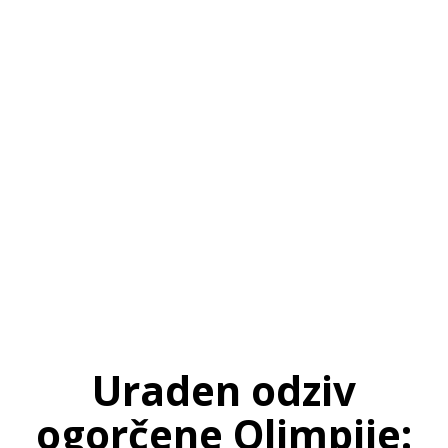
SI
|
RS
|
EN
Uraden odziv
ogorčene Olimpije: