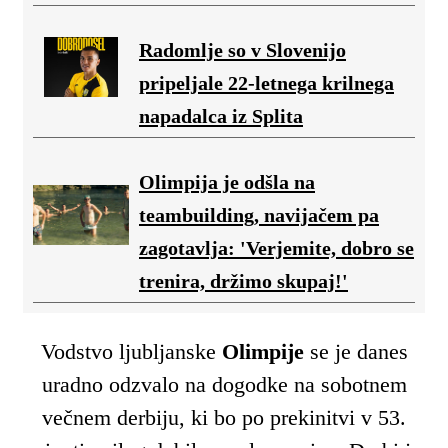
Radomlje so v Slovenijo
pripeljale 22-letnega krilnega
napadalca iz Splita
Olimpija je odšla na
teambuilding, navijačem pa
zagotavlja: 'Verjemite, dobro se
trenira, držimo skupaj!'
Vodstvo ljubljanske
Olimpije
se je danes
uradno odzvalo na dogodke na sobotnem
večnem derbiju, ki bo po prekinitvi v 53.