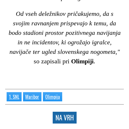
Od vseh deležnikov pričakujemo, da s
svojim ravnanjem prispevajo k temu, da
bodo stadioni prostor pozitivnega navijanja
in ne incidentov, ki ogrožajo igralce,
navijače ter ugled slovenskega nogometa,"
so zapisali pri
Olimpiji
.
1. SNL
Maribor
Olimpija
NA VRH