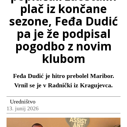
plač iz končane
sezone, Feđa Dudić
pa je že podpisal
pogodbo z novim
klubom
Feđa Dudić je hitro prebolel Maribor.
Vrnil se je v Radnički iz Kragujevca.
Uredništvo
13. junij 2026