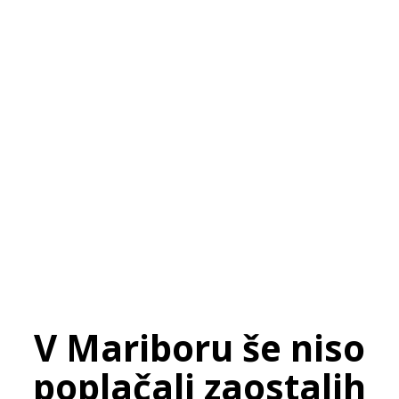
SI
|
RS
|
EN
V Mariboru še niso
poplačali zaostalih