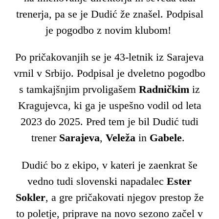
trenerja, pa se je Dudić že znašel. Podpisal
je pogodbo z novim klubom!
Po pričakovanjih se je 43-letnik iz Sarajeva
vrnil v Srbijo. Podpisal je dveletno pogodbo
s tamkajšnjim prvoligašem
Radničkim
iz
Kragujevca, ki ga je uspešno vodil od leta
2023 do 2025. Pred tem je bil Dudić tudi
trener
Sarajeva
,
Veleža
in
Gabele
.
Dudić bo z ekipo, v kateri je zaenkrat še
vedno tudi slovenski napadalec
Ester
Sokler
, a gre pričakovati njegov prestop že
to poletje, priprave na novo sezono začel v