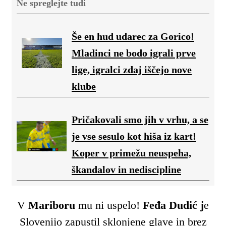
Ne spreglejte tudi
Še en hud udarec za Gorico!
Mladinci ne bodo igrali prve
lige, igralci zdaj iščejo nove
klube
Pričakovali smo jih v vrhu, a se
je vse sesulo kot hiša iz kart!
Koper v primežu neuspeha,
škandalov in nediscipline
V
Mariboru
mu ni uspelo!
Feđa Dudić j
e
Slovenijo zapustil sklonjene glave in brez