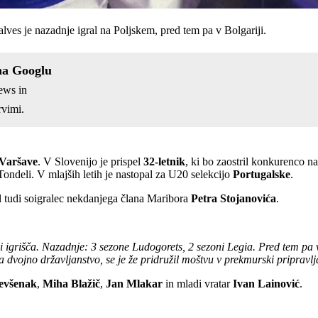
lves je nazadnje igral na Poljskem, pred tem pa v Bolgariji.
na Googlu
ews in
vimi.
 Varšave
. V Slovenijo je prispel
32-letnik
, ki bo zaostril konkurenco na
Tondeli. V mlajših letih je nastopal za U20 selekcijo
Portugalske
.
il tudi soigralec nekdanjega člana Maribora
Petra Stojanovića
.
 igrišča. Nazadnje: 3 sezone Ludogorets, 2 sezoni Legia. Pred tem pa ve
a dvojno državljanstvo, se je že pridružil moštvu v prekmurski pripravlja
evšenak
,
Miha Blažič
,
Jan Mlakar
in mladi vratar
Ivan Lainović
.