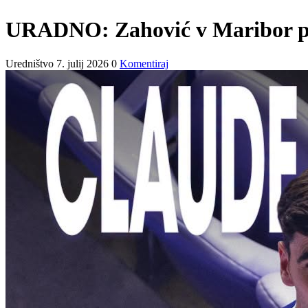
URADNO: Zahović v Maribor pri
Uredništvo
7. julij 2026
0
Komentiraj