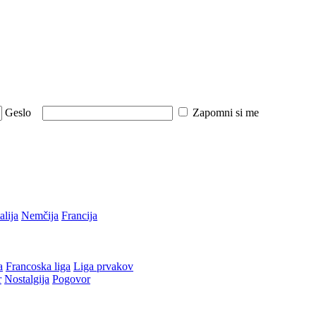
Geslo
Zapomni si me
talija
Nemčija
Francija
a
Francoska liga
Liga prvakov
r
Nostalgija
Pogovor