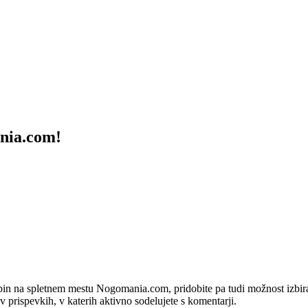
ania.com!
bin na spletnem mestu Nogomania.com, pridobite pa tudi možnost izbiran
 v prispevkih, v katerih aktivno sodelujete s komentarji.