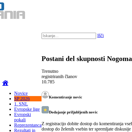
Išči
Postani del skupnosti Nogom
Trenutno
registriranih članov
10.785
Novice
Komentiranje novic
SP 2026
1. SNL
Evropske lige
Dodajanje priljubljenih novic
Evropski
pokali
Z registracijo dobite dostop do komentiranja vse
Reprezentanca
dostop do želenih vsebin ter spremljate diskusije
Rezultati in