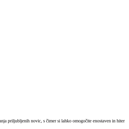
SLO
|
SRB
|
ENG
ja priljubljenih novic, s čimer si lahko omogočite enostaven in hiter