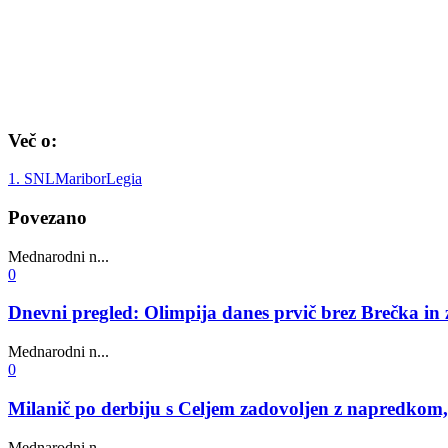
Več o:
1. SNL
Maribor
Legia
Povezano
Mednarodni n...
0
Dnevni pregled: Olimpija danes prvič brez Brečka in 
Mednarodni n...
0
Milanič po derbiju s Celjem zadovoljen z napredkom, to
Mednarodni n...