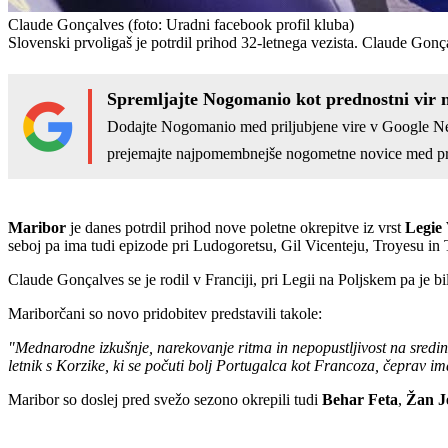
Claude Gonçalves
(foto: Uradni facebook profil kluba)
Slovenski prvoligaš je potrdil prihod 32-letnega vezista. Claude Gonça
Spremljajte Nogomanio kot prednostni vir 
Dodajte Nogomanio med priljubjene vire v Google N
prejemajte najpomembnejše nogometne novice med pr
Maribor
je danes potrdil prihod nove poletne okrepitve iz vrst
Legie
seboj pa ima tudi epizode pri Ludogoretsu, Gil Vicenteju, Troyesu in 
Claude Gonçalves se je rodil v Franciji, pri Legii na Poljskem pa je b
Mariborčani so novo pridobitev predstavili takole:
"Mednarodne izkušnje, narekovanje ritma in nepopustljivost na sredini
letnik s Korzike, ki se počuti bolj Portugalca kot Francoza, čeprav im
Maribor so doslej pred svežo sezono okrepili tudi
Behar Feta
,
Žan J