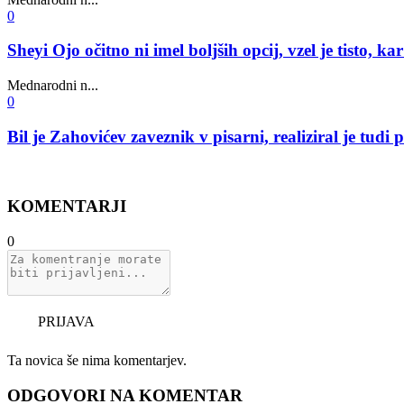
0
Sheyi Ojo očitno ni imel boljših opcij, vzel je tisto, ka
Mednarodni n...
0
Bil je Zahovićev zaveznik v pisarni, realiziral je tu
KOMENTARJI
0
PRIJAVA
Ta novica še nima komentarjev.
ODGOVORI NA KOMENTAR