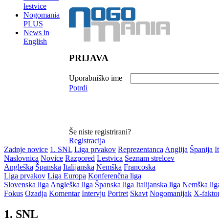
lestvice
Nogomania
PLUS
News in
English
PRIJAVA
Uporabniško ime
Potrdi
Še niste registrirani?
Registracija
Zadnje novice
1. SNL
Liga prvakov
Reprezentanca
Anglija
Španija
I
Naslovnica
Novice
Razpored
Lestvica
Seznam strelcev
Angleška
Španska
Italijanska
Nemška
Francoska
Liga prvakov
Liga Europa
Konferenčna liga
Slovenska liga
Angleška liga
Španska liga
Italijanska liga
Nemška lig
Fokus
Ozadja
Komentar
Intervju
Portret
Skavt
Nogomanijak
X-fakto
1. SNL