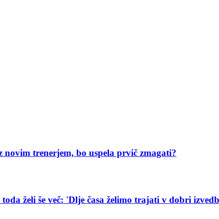
z novim trenerjem, bo uspela prvič zmagati?
da želi še več: 'Dlje časa želimo trajati v dobri izvedb