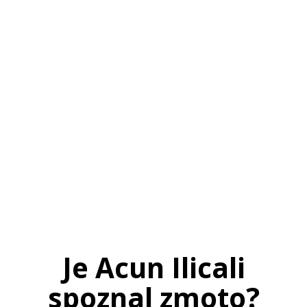
SI
|
RS
|
EN
Je Acun Ilicali
spoznal zmoto?