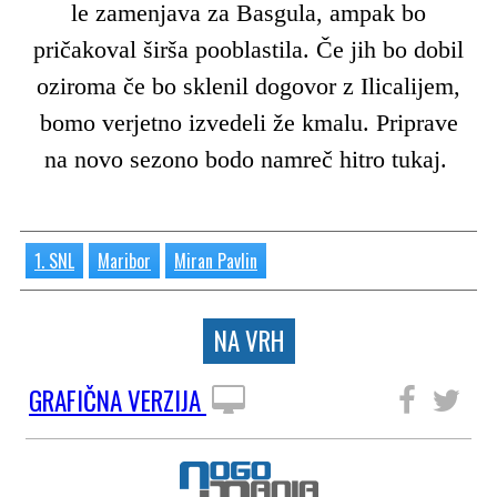
le zamenjava za Basgula, ampak bo
pričakoval širša pooblastila. Če jih bo dobil
oziroma če bo sklenil dogovor z Ilicalijem,
bomo verjetno izvedeli že kmalu. Priprave
na novo sezono bodo namreč hitro tukaj.
1. SNL
Maribor
Miran Pavlin
NA VRH
GRAFIČNA VERZIJA
SLEDITE NAM