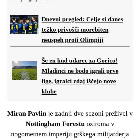
Dnevni pregled: Celje si danes
težko privošči morebiten
neuspeh proti Olimpiji
Še en hud udarec za Gorico!
Mladinci ne bodo igrali prve
lige, igralci zdaj iščejo nove
klube
Miran Pavlin
je zadnji dve sezoni preživel v
Nottingham Forestu
oziroma v
nogometnem imperiju grškega milijarderja