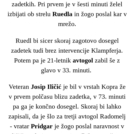
zadetkih. Pri prvem je v šesti minuti želel
izbijati ob strelu
Ruedla
in žogo poslal kar v
mrežo.
Ruedl bi sicer skoraj zagotovo dosegel
zadetek tudi brez intervencije Klampferja.
Potem pa je 21-letnik
avtogol
zabil še z
glavo v 33. minuti.
Veteran
Josip Iličić
je bil v vrstah Kopra že
v prvem polčasu blizu zadetka, v 73. minuti
pa ga je končno dosegel. Skoraj bi lahko
zapisali, da je šlo za tretji avtogol Radomelj
- vratar
Pridgar
je žogo poslal naravnost v