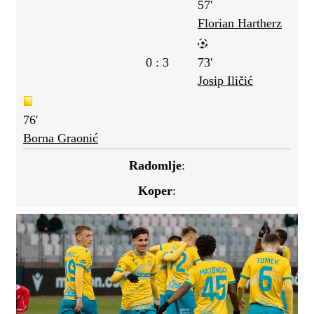
57'
Florian Hartherz
0 : 3
73'
Josip Iličić
76'
Borna Graonić
Radomlje
:
Koper
: