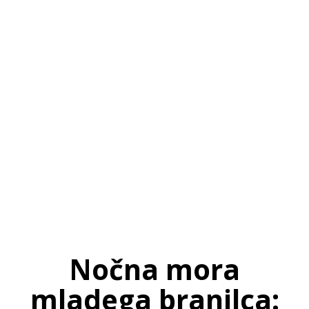
SI
|
RS
|
EN
Nočna mora
mladega branilca: