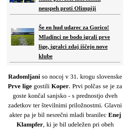
neuspeh proti Olimpiji
Še en hud udarec za Gorico!
Mladinci ne bodo igrali prve
lige, igralci zdaj iščejo nove
klube
Radomljani
so nocoj v 31. krogu slovenske
Prve lige
gostili
Koper
. Prvi polčas se je za
goste končal sanjsko - s prednostjo dveh
zadetkov ter številnimi priložnostmi. Glavni
akter pa je bil nesrečni mladi branilec
Enej
Klampfer
, ki je bil udeležen pri obeh