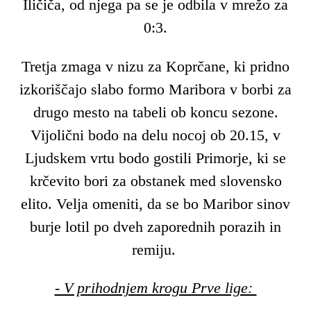
Iličiča, od njega pa se je odbila v mrežo za
0:3.
Tretja zmaga v nizu za Koprčane, ki pridno
izkoriščajo slabo formo Maribora v borbi za
drugo mesto na tabeli ob koncu sezone.
Vijolični bodo na delu nocoj ob 20.15, v
Ljudskem vrtu bodo gostili Primorje, ki se
krčevito bori za obstanek med slovensko
elito. Velja omeniti, da se bo Maribor sinov
burje lotil po dveh zaporednih porazih in
remiju.
- V prihodnjem krogu Prve lige: