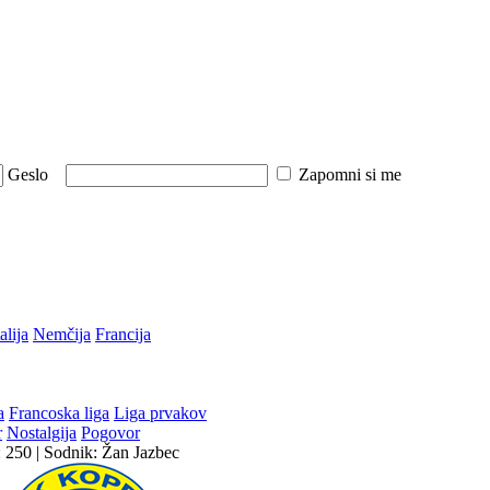
Geslo
Zapomni si me
talija
Nemčija
Francija
a
Francoska liga
Liga prvakov
r
Nostalgija
Pogovor
: 250 | Sodnik: Žan Jazbec