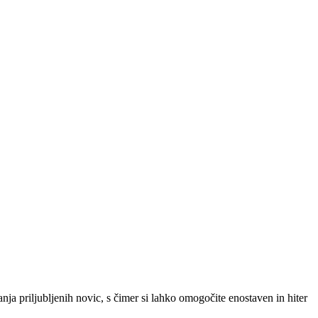
SLO
|
SRB
|
ENG
ja priljubljenih novic, s čimer si lahko omogočite enostaven in hiter