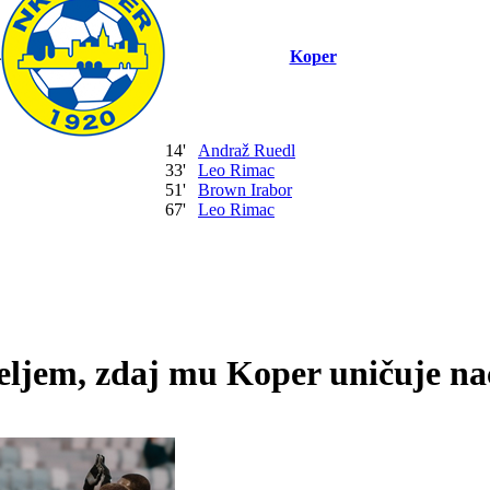
4
Koper
14'
Andraž Ruedl
33'
Leo Rimac
51'
Brown Irabor
67'
Leo Rimac
ljem, zdaj mu Koper uničuje na