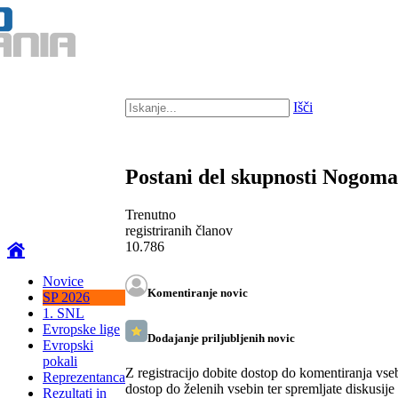
Išči
Postani del skupnosti Nogom
Trenutno
registriranih članov
10.786
Novice
Komentiranje novic
SP 2026
1. SNL
Evropske lige
Dodajanje priljubljenih novic
Evropski
pokali
Z registracijo dobite dostop do komentiranja vse
Reprezentanca
dostop do želenih vsebin ter spremljate diskusije
Rezultati in