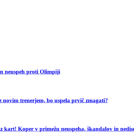
en neuspeh proti Olimpiji
z novim trenerjem, bo uspela prvič zmagati?
a iz kart! Koper v primežu neuspeha, škandalov in nedis