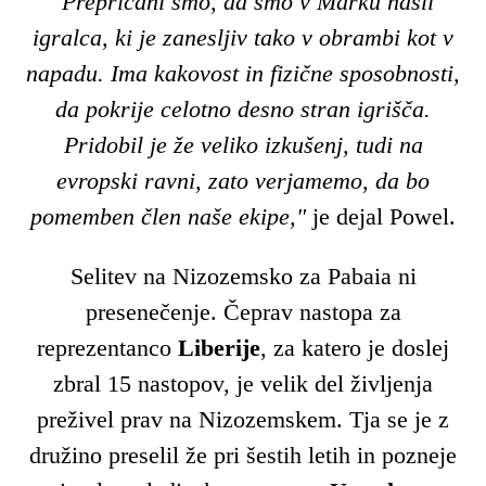
"Prepričani smo, da smo v Marku našli
igralca, ki je zanesljiv tako v obrambi kot v
napadu. Ima kakovost in fizične sposobnosti,
da pokrije celotno desno stran igrišča.
Pridobil je že veliko izkušenj, tudi na
evropski ravni, zato verjamemo, da bo
pomemben člen naše ekipe,"
je dejal Powel.
Selitev na Nizozemsko za Pabaia ni
presenečenje. Čeprav nastopa za
reprezentanco
Liberije
, za katero je doslej
zbral 15 nastopov, je velik del življenja
preživel prav na Nizozemskem. Tja se je z
družino preselil že pri šestih letih in pozneje