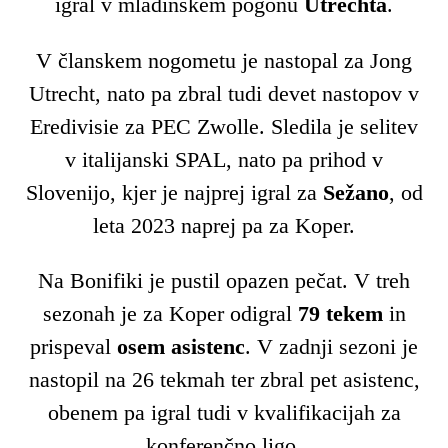
igral v mladinskem pogonu
Utrechta
.
V članskem nogometu je nastopal za Jong
Utrecht, nato pa zbral tudi devet nastopov v
Eredivisie za PEC Zwolle. Sledila je selitev
v italijanski SPAL, nato pa prihod v
Slovenijo, kjer je najprej igral za
Sežano
, od
leta 2023 naprej pa za Koper.
Na Bonifiki je pustil opazen pečat. V treh
sezonah je za Koper odigral
79 tekem
in
prispeval
osem asistenc
. V zadnji sezoni je
nastopil na 26 tekmah ter zbral pet asistenc,
obenem pa igral tudi v kvalifikacijah za
konferenčno ligo.