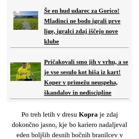
Še en hud udarec za Gorico!
Mladinci ne bodo igrali prve
lige, igralci zdaj iščejo nove
klube
Pričakovali smo jih v vrhu, a se
je vse sesulo kot hiša iz kart!
Koper v primežu neuspeha,
škandalov in nediscipline
Po treh letih v dresu
Kopra
je zdaj
dokončno jasno, kje bo kariero nadaljeval
eden boljših desnih bočnih branilcev v