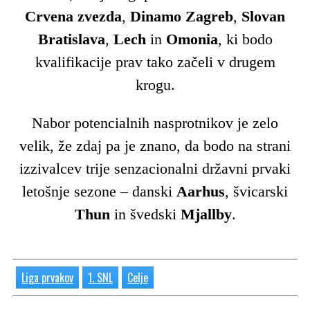
Crvena zvezda
,
Dinamo
Zagreb
,
Slovan
Bratislava
,
Lech
in
Omonia
, ki bodo
kvalifikacije prav tako začeli v drugem
krogu.
Nabor potencialnih nasprotnikov je zelo
velik, že zdaj pa je znano, da bodo na strani
izzivalcev trije senzacionalni državni prvaki
letošnje sezone – danski
Aarhus
, švicarski
Thun
in švedski
Mjallby
.
Liga prvakov
1. SNL
Celje