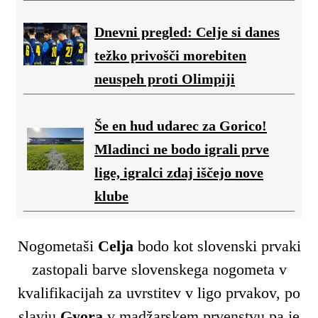
Dnevni pregled: Celje si danes
težko privošči morebiten
neuspeh proti Olimpiji
Še en hud udarec za Gorico!
Mladinci ne bodo igrali prve
lige, igralci zdaj iščejo nove
klube
Nogometaši
Celja
bodo kot slovenski prvaki
zastopali barve slovenskega nogometa v
kvalifikacijah za uvrstitev v ligo prvakov, po
slavju
Gyora
v madžarskem prvenstvu pa je