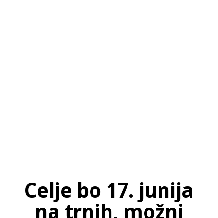
SI
|
RS
|
EN
Celje bo 17. junija
na trnih, možni