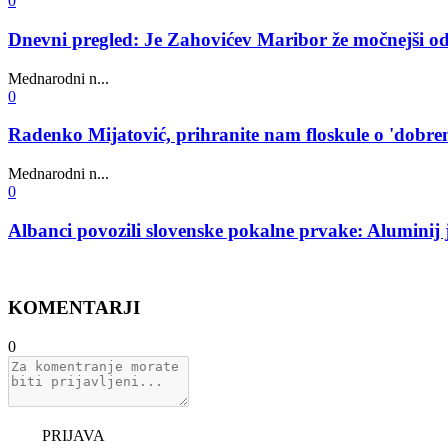
0
Dnevni pregled: Je Zahovićev Maribor že močnejši od
Mednarodni n...
0
Radenko Mijatović, prihranite nam floskule o 'dobr
Mednarodni n...
0
Albanci povozili slovenske pokalne prvake: Aluminij j
KOMENTARJI
0
PRIJAVA