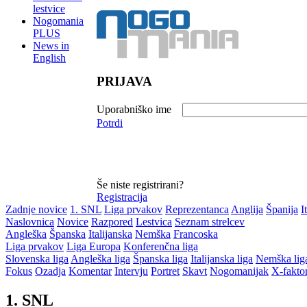
lestvice
Nogomania
PLUS
News in
English
PRIJAVA
Uporabniško ime
Potrdi
Še niste registrirani?
Registracija
Zadnje novice
1. SNL
Liga prvakov
Reprezentanca
Anglija
Španija
I
Naslovnica
Novice
Razpored
Lestvica
Seznam strelcev
Angleška
Španska
Italijanska
Nemška
Francoska
Liga prvakov
Liga Europa
Konferenčna liga
Slovenska liga
Angleška liga
Španska liga
Italijanska liga
Nemška lig
Fokus
Ozadja
Komentar
Intervju
Portret
Skavt
Nogomanijak
X-fakto
1. SNL