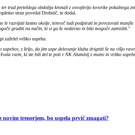
ekip ter trud preteklega obdobja kronali z osvojitvijo lovorike pokalne
spletno stran povedal Drobnič, in dodal.
e le razvijati lastno okolje, temveč tudi podpirati in povezovati manj
oče graditi na način, ki si ga še nedavno ni bilo mogoče zamisliti."
i zaželel veliko uspeha:
uspehov, z željo, da jim uspe delovanje kluba dvigniti še na višjo rave
Hvala vsem, ki ste bili del te poti v NK Aluminij z mano in veliko uspeh
z novim trenerjem, bo uspela prvič zmagati?