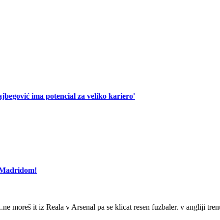
begović ima potencial za veliko kariero'
l Madridom!
..ne moreš it iz Reala v Arsenal pa se klicat resen fuzbaler. v angliji tre