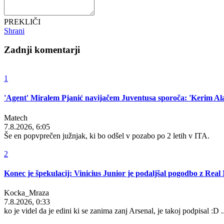
PREKLIČI
Shrani
Zadnji komentarji
1
'Agent' Miralem Pjanić navijačem Juventusa sporoča: 'Kerim Alaj
Matech
7.8.2026, 6:05
Še en popvprečen južnjak, ki bo odšel v pozabo po 2 letih v ITA.
2
Konec je špekulacij: Vinicius Junior je podaljšal pogodbo z Rea
Kocka_Mraza
7.8.2026, 0:33
ko je videl da je edini ki se zanima zanj Arsenal, je takoj podpisal :D .