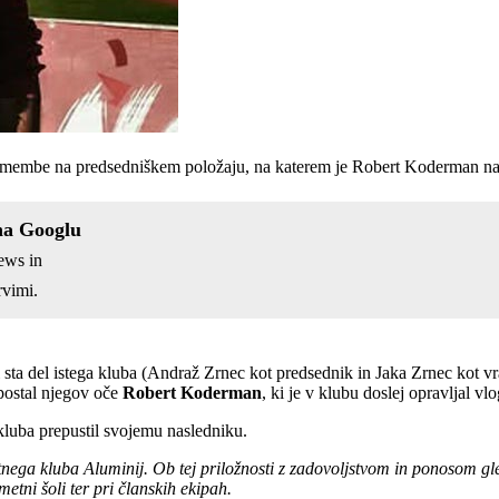
emembe na predsedniškem položaju, na katerem je Robert Koderman na
na Googlu
ews in
vimi.
 sta del istega kluba (Andraž Zrnec kot predsednik in Jaka Zrnec kot v
 postal njegov oče
Robert Koderman
, ki je v klubu doslej opravljal vl
 kluba prepustil svojemu nasledniku.
nega kluba Aluminij. Ob tej priložnosti z zadovoljstvom in ponosom g
etni šoli ter pri članskih ekipah.