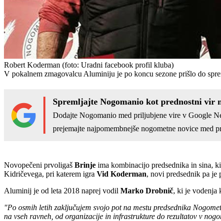
Robert Koderman
(foto: Uradni facebook profil kluba)
V pokalnem zmagovalcu Aluminiju je po koncu sezone prišlo do spr
Spremljajte Nogomanio kot prednostni vir 
Dodajte Nogomanio med priljubjene vire v Google N
prejemajte najpomembnejše nogometne novice med pr
Novopečeni prvoligaš
Brinje
ima kombinacijo predsednika in sina, ki
Kidričevega, pri katerem igra
Vid Koderman
, novi predsednik pa je
Aluminij je od leta 2018 naprej vodil
Marko Drobnič
, ki je vodenja
"Po osmih letih zaključujem svojo pot na mestu predsednika Nogomet
na vseh ravneh, od organizacije in infrastrukture do rezultatov v nogom