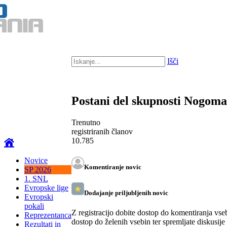
Išči
Postani del skupnosti Nogom
Trenutno
registriranih članov
10.785
Novice
Komentiranje novic
SP 2026
1. SNL
Evropske lige
Dodajanje priljubljenih novic
Evropski
pokali
Z registracijo dobite dostop do komentiranja vse
Reprezentanca
dostop do želenih vsebin ter spremljate diskusije
Rezultati in