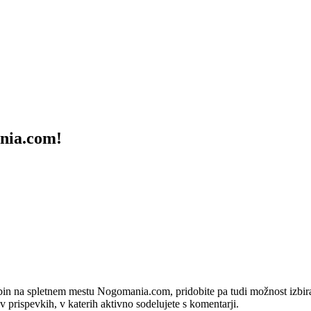
ania.com!
bin na spletnem mestu Nogomania.com, pridobite pa tudi možnost izbiran
 v prispevkih, v katerih aktivno sodelujete s komentarji.