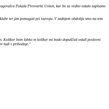
ga zmagovalca Pokala Pivovarne Union, kar bo za vedno ostalo zapisano
še klube ter jim pomagati pri razvoju. V zadnjem obdobju smo na tem
n. Kolikor bom lahko in kolikor mi bodo dopuščali ostali poslovni
ov tudi v prihodnje."