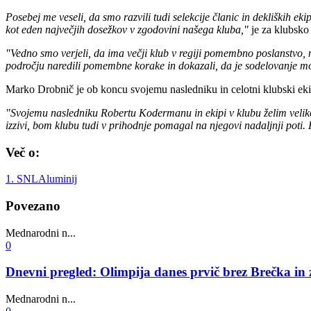
Posebej me veseli, da smo razvili tudi selekcije članic in dekliških 
kot eden največjih dosežkov v zgodovini našega kluba,"
je za klubsko 
"Vedno smo verjeli, da ima večji klub v regiji pomembno poslanstvo, n
področju naredili pomembne korake in dokazali, da je sodelovanje mog
Marko Drobnič je ob koncu svojemu nasledniku in celotni klubski ekip
"Svojemu nasledniku Robertu Kodermanu in ekipi v klubu želim veliko 
izzivi, bom klubu tudi v prihodnje pomagal na njegovi nadaljnji poti. 
Več o:
1. SNL
Aluminij
Povezano
Mednarodni n...
0
Dnevni pregled: Olimpija danes prvič brez Brečka in 
Mednarodni n...