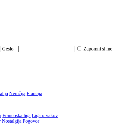
Geslo
Zapomni si me
talija
Nemčija
Francija
a
Francoska liga
Liga prvakov
r
Nostalgija
Pogovor