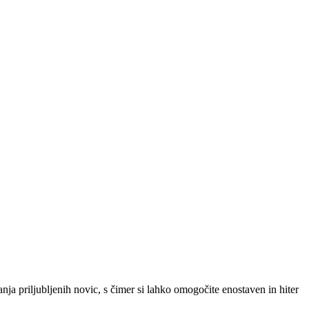
SLO
|
SRB
|
ENG
ja priljubljenih novic, s čimer si lahko omogočite enostaven in hiter