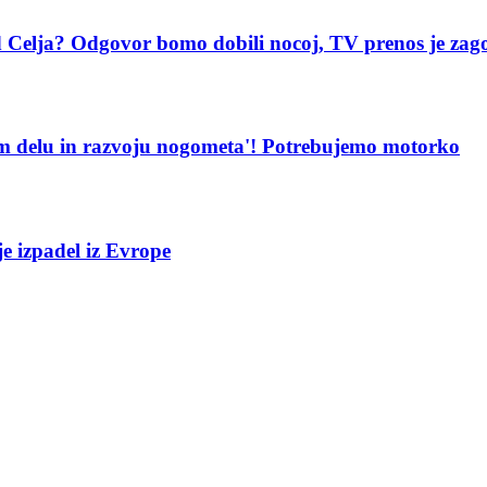
 Celja? Odgovor bomo dobili nocoj, TV prenos je zago
em delu in razvoju nogometa'! Potrebujemo motorko
e izpadel iz Evrope