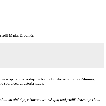
sledil Marka Drobniča.
ratar – op.a), v prihodnje pa bo imel enako navezo tudi
Aluminij
iz
ogo športnega direktorja kluba.
ledam na obdobje, v katerem smo skupaj nadgradili delovanje kluba