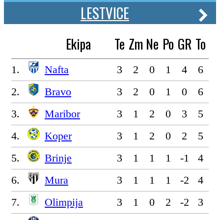
LESTVICE
Ekipa
Te
Zm
Ne
Po
GR
To
1.
Nafta
3
2
0
1
4
6
2.
Bravo
3
2
0
1
0
6
3.
Maribor
3
1
2
0
3
5
4.
Koper
3
1
2
0
2
5
5.
Brinje
3
1
1
1
-1
4
6.
Mura
3
1
1
1
-2
4
7.
Olimpija
3
1
0
2
-2
3