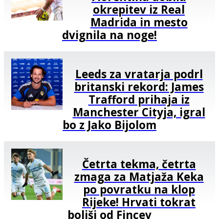
okrepitev iz Real
Madrida in mesto
dvignila na noge!
Leeds za vratarja podrl
britanski rekord: James
Trafford prihaja iz
Manchester Cityja, igral
bo z Jako Bijolom
Četrta tekma, četrta
zmaga za Matjaža Keka
po povratku na klop
Rijeke! Hrvati tokrat
boljši od Fincev