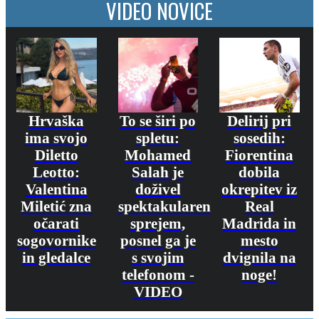
VIDEO NOVICE
Hrvaška
To se širi po
Delirij pri
ima svojo
spletu:
sosedih:
Diletto
Mohamed
Fiorentina
Leotto:
Salah je
dobila
Valentina
doživel
okrepitev iz
Miletić zna
spektakularen
Real
očarati
sprejem,
Madrida in
sogovornike
posnel ga je
mesto
in gledalce
s svojim
dvignila na
telefonom -
noge!
VIDEO