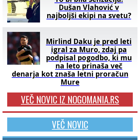
Dušan Vlahović v
najboljši ekipi na svetu?
Mirlind Daku je pred leti
igral za Muro, zdaj pa
podpisal pogodbo, ki mu
na leto prinaša več
denarja kot znaša letni proračun
Mure
VEČ NOVIC IZ NOGOMANIA.RS
VEČ NOVIC