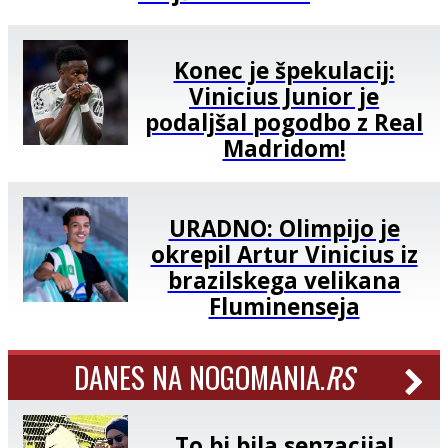
Konec je špekulacij:
Vinicius Junior je
podaljšal pogodbo z Real
Madridom!
URADNO: Olimpijo je
okrepil Artur Vinicius iz
brazilskega velikana
Fluminenseja
DANES NA NOGOMANIA.
RS
To bi bila senzacija!