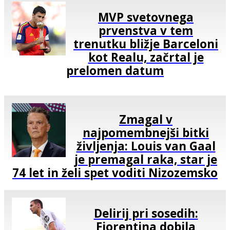
MVP svetovnega
prvenstva v tem
trenutku bližje Barceloni
kot Realu, začrtal je
prelomen datum
Zmagal v
najpomembnejši bitki
življenja: Louis van Gaal
je premagal raka, star je
74 let in želi spet voditi Nizozemsko
Delirij pri sosedih:
Fiorentina dobila