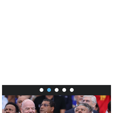
SI
|
RS
|
EN