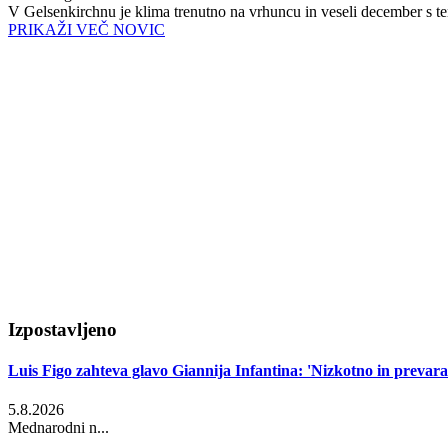
V Gelsenkirchnu je klima trenutno na vrhuncu in veseli december s tem
PRIKAŽI VEČ NOVIC
Izpostavljeno
Luis Figo zahteva glavo Giannija Infantina: 'Nizkotno in prevaran
5.8.2026
Mednarodni n...