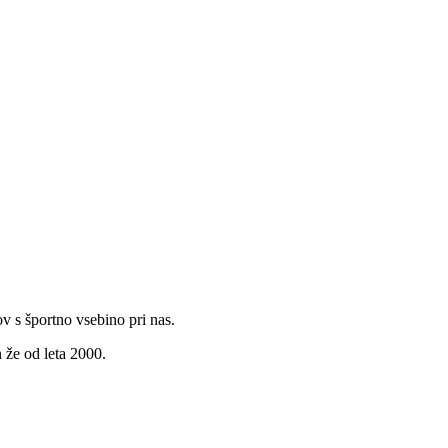
v s športno vsebino pri nas.
 že od leta 2000.