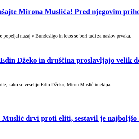
rašajte Mirona Muslića! Pred njegovim priho
 popeljal nazaj v Bundesligo in letos se bori tudi za naslov prvaka.
 Edin Džeko in druščina proslavljajo velik 
rite, kako se veselijo Edin Džeko, Miron Muslić in ekipa.
uslić drvi proti eliti, sestavil je najboljš