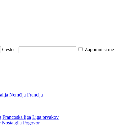
Geslo
Zapomni si me
talija
Nemčija
Francija
a
Francoska liga
Liga prvakov
r
Nostalgija
Pogovor