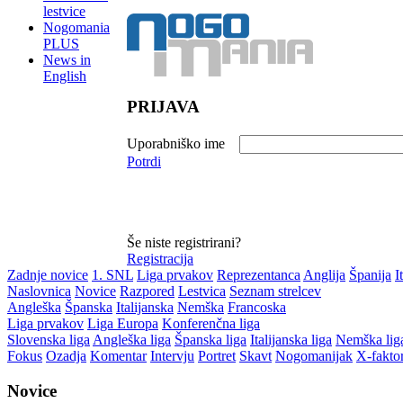
lestvice
Nogomania
PLUS
News in
English
PRIJAVA
Uporabniško ime
Potrdi
Še niste registrirani?
Registracija
Zadnje novice
1. SNL
Liga prvakov
Reprezentanca
Anglija
Španija
I
Naslovnica
Novice
Razpored
Lestvica
Seznam strelcev
Angleška
Španska
Italijanska
Nemška
Francoska
Liga prvakov
Liga Europa
Konferenčna liga
Slovenska liga
Angleška liga
Španska liga
Italijanska liga
Nemška lig
Fokus
Ozadja
Komentar
Intervju
Portret
Skavt
Nogomanijak
X-fakto
Novice