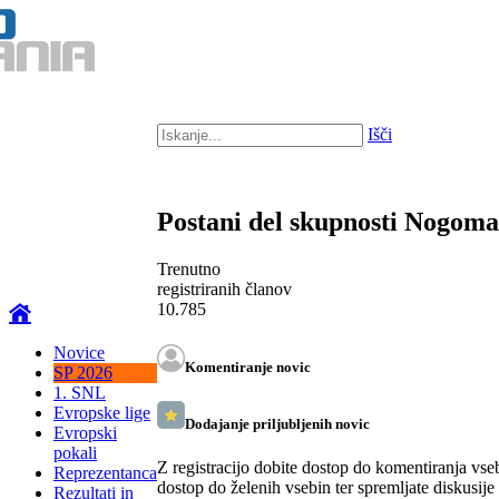
Išči
Postani del skupnosti Nogom
Trenutno
registriranih članov
10.785
Novice
Komentiranje novic
SP 2026
1. SNL
Evropske lige
Dodajanje priljubljenih novic
Evropski
pokali
Z registracijo dobite dostop do komentiranja vse
Reprezentanca
dostop do želenih vsebin ter spremljate diskusije
Rezultati in