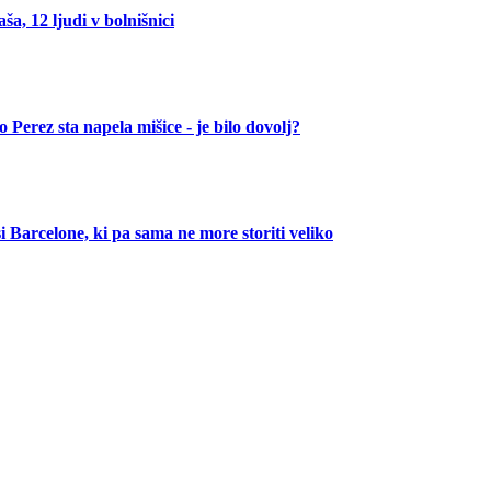
ša, 12 ljudi v bolnišnici
 Perez sta napela mišice - je bilo dovolj?
si Barcelone, ki pa sama ne more storiti veliko