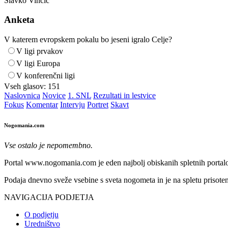
Slavko Vinčić
Anketa
V katerem evropskem pokalu bo jeseni igralo Celje?
V ligi prvakov
V ligi Europa
V konferenčni ligi
Vseh glasov:
151
Naslovnica
Novice
1. SNL
Rezultati in lestvice
Fokus
Komentar
Intervju
Portret
Skavt
Nogomania.com
Vse ostalo je nepomembno.
Portal www.nogomania.com je eden najbolj obiskanih spletnih portalo
Podaja dnevno sveže vsebine s sveta nogometa in je na spletu prisoten
NAVIGACIJA PODJETJA
O podjetju
Uredništvo