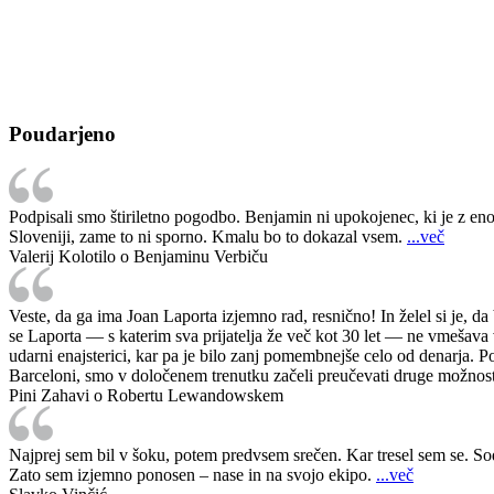
Poudarjeno
Podpisali smo štiriletno pogodbo. Benjamin ni upokojenec, ki je z eno n
Sloveniji, zame to ni sporno. Kmalu bo to dokazal vsem.
...več
Valerij Kolotilo o Benjaminu Verbiču
Veste, da ga ima Joan Laporta izjemno rad, resnično! In želel si je, d
se Laporta — s katerim sva prijatelja že več kot 30 let — ne vmešava v
udarni enajsterici, kar pa je bilo zanj pomembnejše celo od denarja. Po
Barceloni, smo v določenem trenutku začeli preučevati druge možnos
Pini Zahavi o Robertu Lewandowskem
Najprej sem bil v šoku, potem predvsem srečen. Kar tresel sem se. Sodi
Zato sem izjemno ponosen – nase in na svojo ekipo.
...več