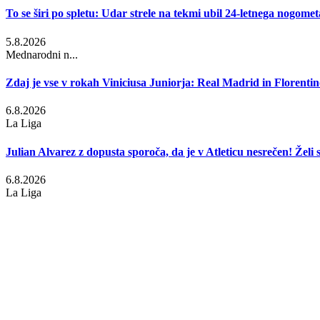
To se širi po spletu: Udar strele na tekmi ubil 24-letnega nogometa
5.8.2026
Mednarodni n...
Zdaj je vse v rokah Viniciusa Juniorja: Real Madrid in Florentino
6.8.2026
La Liga
Julian Alvarez z dopusta sporoča, da je v Atleticu nesrečen! Želi 
6.8.2026
La Liga