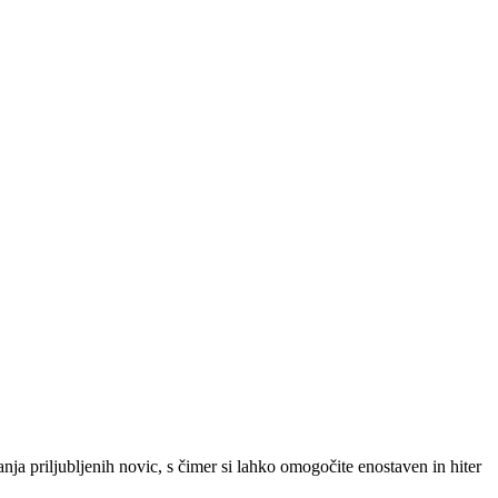
SLO
|
SRB
|
ENG
ja priljubljenih novic, s čimer si lahko omogočite enostaven in hiter