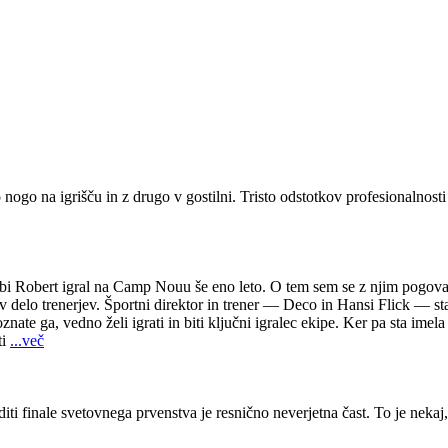
ogo na igrišču in z drugo v gostilni. Tristo odstotkov profesionalnosti 
a bi Robert igral na Camp Nouu še eno leto. O tem sem se z njim pogovar
 delo trenerjev. Športni direktor in trener — Deco in Hansi Flick — sta 
znate ga, vedno želi igrati in biti ključni igralec ekipe. Ker pa sta im
ti
...več
ti finale svetovnega prvenstva je resnično neverjetna čast. To je nekaj