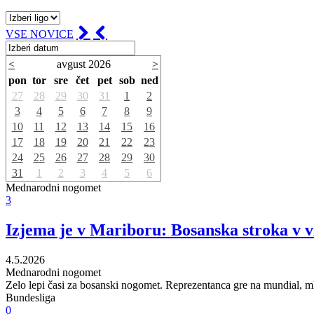
VSE NOVICE
<
avgust 2026
>
pon
tor
sre
čet
pet
sob
ned
27
28
29
30
31
1
2
3
4
5
6
7
8
9
10
11
12
13
14
15
16
17
18
19
20
21
22
23
24
25
26
27
28
29
30
31
1
2
3
4
5
6
Mednarodni nogomet
3
Izjema je v Mariboru: Bosanska stroka v vz
4.5.2026
Mednarodni nogomet
Zelo lepi časi za bosanski nogomet. Reprezentanca gre na mundial, mladi
Bundesliga
0