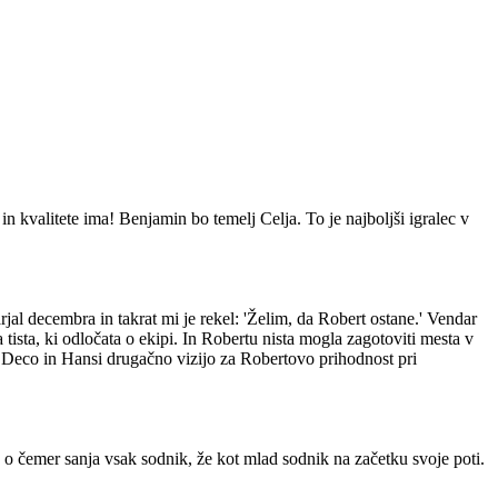
in kvalitete ima! Benjamin bo temelj Celja. To je najboljši igralec v
jal decembra in takrat mi je rekel: 'Želim, da Robert ostane.' Vendar
tista, ki odločata o ekipi. In Robertu nista mogla zagotoviti mesta v
ela Deco in Hansi drugačno vizijo za Robertovo prihodnost pri
, o čemer sanja vsak sodnik, že kot mlad sodnik na začetku svoje poti.