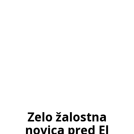
SI
|
RS
|
EN
Zelo žalostna
novica pred El