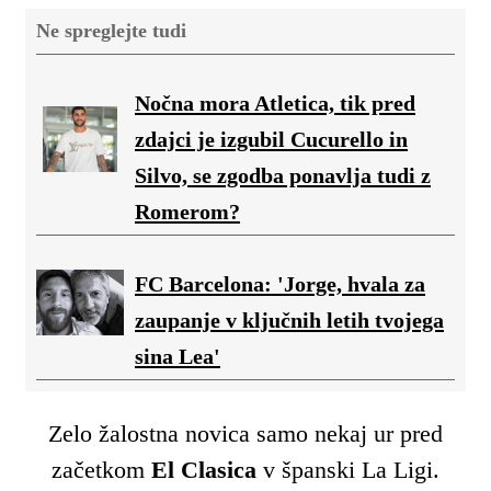
Ne spreglejte tudi
Nočna mora Atletica, tik pred
zdajci je izgubil Cucurello in
Silvo, se zgodba ponavlja tudi z
Romerom?
FC Barcelona: 'Jorge, hvala za
zaupanje v ključnih letih tvojega
sina Lea'
Zelo žalostna novica samo nekaj ur pred
začetkom
El Clasica
v španski La Ligi.