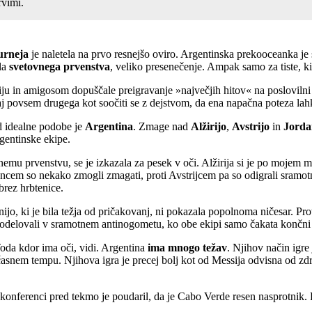
vimi.
turneja
je naletela na prvo resnejšo oviro. Argentinska prekooceanka je 
ala
svetovnega prvenstva
, veliko presenečenje. Ampak samo za tiste, 
siju in amigosom dopuščale preigravanje »največjih hitov« na poslovilni 
kaj povsem drugega kot soočiti se z dejstvom, da ena napačna poteza la
d idealne podobe je
Argentina
. Zmage nad
Alžirijo
,
Avstrijo
in
Jorda
rgentinske ekipe.
nemu prvenstvu, se je izkazala za pesek v oči. Alžirija si je po mojem
ncem so nekako zmogli zmagati, proti Avstrijcem pa so odigrali sramotni
 brez hrbtenice.
o, ki je bila težja od pričakovanj, ni pokazala popolnoma ničesar. Proti
ni sodelovali v sramotnem antinogometu, ko obe ekipi samo čakata končni
Toda kdor ima oči, vidi. Argentina
ima mnogo težav
. Njihov način igre
snem tempu. Njihova igra je precej bolj kot od Messija odvisna od zdra
 konferenci pred tekmo je poudaril, da je Cabo Verde resen nasprotnik. Pa