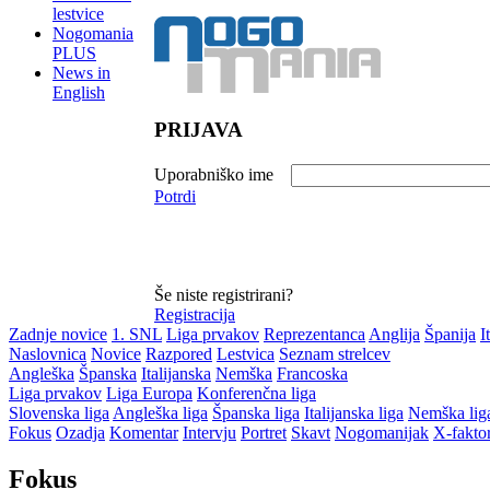
lestvice
Nogomania
PLUS
News in
English
PRIJAVA
Uporabniško ime
Potrdi
Še niste registrirani?
Registracija
Zadnje novice
1. SNL
Liga prvakov
Reprezentanca
Anglija
Španija
I
Naslovnica
Novice
Razpored
Lestvica
Seznam strelcev
Angleška
Španska
Italijanska
Nemška
Francoska
Liga prvakov
Liga Europa
Konferenčna liga
Slovenska liga
Angleška liga
Španska liga
Italijanska liga
Nemška lig
Fokus
Ozadja
Komentar
Intervju
Portret
Skavt
Nogomanijak
X-fakto
Fokus