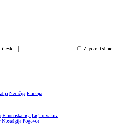
Geslo
Zapomni si me
talija
Nemčija
Francija
a
Francoska liga
Liga prvakov
r
Nostalgija
Pogovor