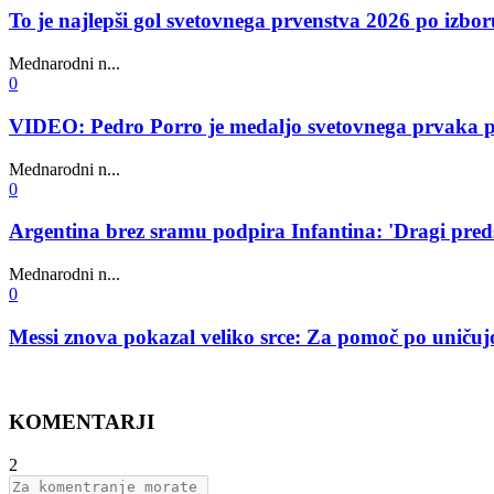
To je najlepši gol svetovnega prvenstva 2026 po iz
Mednarodni n...
0
VIDEO: Pedro Porro je medaljo svetovnega prvaka poda
Mednarodni n...
0
Argentina brez sramu podpira Infantina: 'Dragi pred
Mednarodni n...
0
Messi znova pokazal veliko srce: Za pomoč po uničujo
KOMENTARJI
2