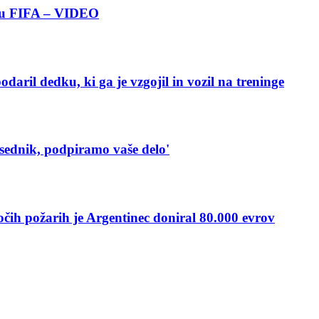
boru FIFA – VIDEO
ril dedku, ki ga je vzgojil in vozil na treninge
sednik, podpiramo vaše delo'
čih požarih je Argentinec doniral 80.000 evrov