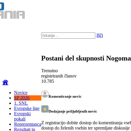
Išči
Postani del skupnosti Nogom
Trenutno
registriranih članov
10.785
Novice
Komentiranje novic
SP 2026
1. SNL
Evropske lige
Dodajanje priljubljenih novic
Evropski
pokali
Z registracijo dobite dostop do komentiranja vse
Reprezentanca
dostop do želenih vsebin ter spremljate diskusije
Rezultati in