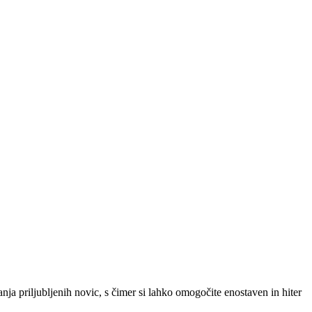
SLO
|
SRB
|
ENG
ja priljubljenih novic, s čimer si lahko omogočite enostaven in hiter