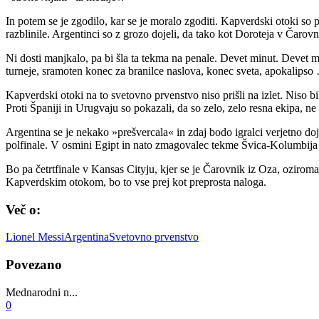
In potem se je zgodilo, kar se je moralo zgoditi. Kapverdski otoki so p
razblinile. Argentinci so z grozo dojeli, da tako kot Doroteja v Čarov
Ni dosti manjkalo, pa bi šla ta tekma na penale. Devet minut. Devet 
turneje, sramoten konec za branilce naslova, konec sveta, apokalipso
Kapverdski otoki na to svetovno prvenstvo niso prišli na izlet. Niso bili
Proti Španiji in Urugvaju so pokazali, da so zelo, zelo resna ekipa, ne
Argentina se je nekako »prešvercala« in zdaj bodo igralci verjetno doj
polfinale. V osmini Egipt in nato zmagovalec tekme Švica-Kolumbija v
Bo pa četrtfinale v Kansas Cityju, kjer se je Čarovnik iz Oza, oziroma 
Kapverdskim otokom, bo to vse prej kot preprosta naloga.
Več o:
Lionel Messi
Argentina
Svetovno prvenstvo
Povezano
Mednarodni n...
0