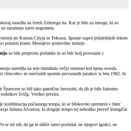
skoraj nasedla na čereh Zelenega rta. Kar je bilo za mnoge, ki so
ki ne razumejo zares nogometa.
turneji po Kansas Cityju in Teksasu. Igranje napol prijateljskih tekem
hko pomeni konec Messijeve poslovilne turneje.
nijo
so bile preprosto prelahke in so bile bolj povezane s
 mnenju naredila na tem mundialu večjo sramoto kot njena soseda
 »biscotto« in onečastili spomin prevaranih junakov iz leta 1982. In
 Špancem so bili tako patetično brezzobi, da jih je bilo žalostno
 sodnikov žvižg. Vredno prezira.
 je kombinacija počasnega tempa, ki se bliskovito spremeni v hiter
vja Juliana Alvareza, ki dviguje tempo tej nekoliko preveč letargični
 se mi zdi, da ga ni nihče zares poslušal, ne njegovi igralci, ne