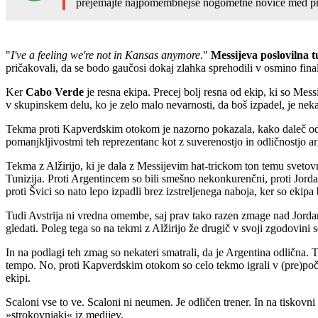
prejemajte najpomembnejše nogometne novice med pr
"
I've a feeling we're not in Kansas anymore
."
Messijeva poslovilna 
pričakovali, da se bodo gaučosi dokaj zlahka sprehodili v osmino fin
Ker
Cabo Verde
je resna ekipa. Precej bolj resna od ekip, ki so Mes
v skupinskem delu, ko je zelo malo nevarnosti, da boš izpadel, je ne
Tekma proti Kapverdskim otokom je nazorno pokazala, kako daleč o
pomanjkljivostmi teh reprezentanc kot z suverenostjo in odličnostjo a
Tekma z Alžirijo, ki je dala z Messijevim hat-trickom ton temu svetov
Tunizija. Proti Argentincem so bili smešno nekonkurenčni, proti Jorda
proti Švici so nato lepo izpadli brez izstreljenega naboja, ker so ekipa
Tudi Avstrija ni vredna omembe, saj prav tako razen zmage nad Jordanij
gledati. Poleg tega so na tekmi z Alžirijo že drugič v svoji zgodovi
In na podlagi teh zmag so nekateri smatrali, da je Argentina odlična. 
tempo. No, proti Kapverdskim otokom so celo tekmo igrali v (pre)poča
ekipi.
Scaloni vse to ve. Scaloni ni neumen. Je odličen trener. In na tiskovni
»strokovnjaki« iz medijev.