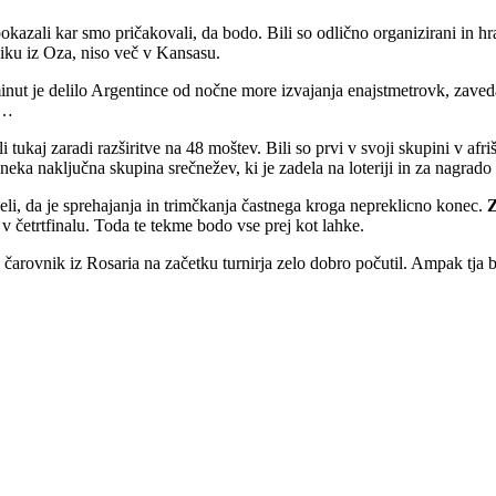
okazali kar smo pričakovali, da bodo. Bili so odlično organizirani in hr
niku iz Oza, niso več v Kansasu.
minut je delilo Argentince od nočne more izvajanja enajstmetrovk, zav
 …
 tukaj zaradi razširitve na 48 moštev. Bili so prvi v svoji skupini v afriš
 neka naključna skupina srečnežev, ki je zadela na loteriji in za nagrado 
eli, da je sprehajanja in trimčkanja častnega kroga nepreklicno konec.
Z
 četrtfinalu. Toda te tekme bodo vse prej kot lahke.
čarovnik iz Rosaria na začetku turnirja zelo dobro počutil. Ampak tja bo 