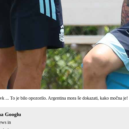
k ... To je bilo opozorilo. Argentina mora še dokazati, kako močna je!
na Googlu
ews in