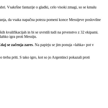
abri. Vsakršne fantazije o gladki, celo visoki zmagi, so se kmalu
edanja, da vsaka napačna poteza pomeni konce Messijeve poslovilne
kih kvalifikacijah in bi se uvrstili tudi na prvenstvo z 32 ekipami.
lahko igra proti Messiju.
daj se začenja zares
. Na papirju se jim ponuja »lahka« pot v
treba priti. S tako igro, kot so jo Argentinci pokazali proti