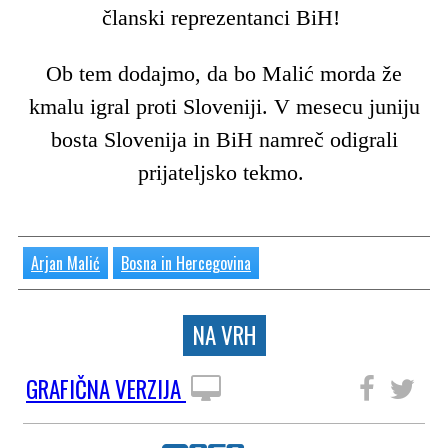
članski reprezentanci BiH!
Ob tem dodajmo, da bo Malić morda že
kmalu igral proti Sloveniji. V mesecu juniju
bosta Slovenija in BiH namreč odigrali
prijateljsko tekmo.
Arjan Malić
Bosna in Hercegovina
NA VRH
GRAFIČNA VERZIJA
SLEDITE NAM