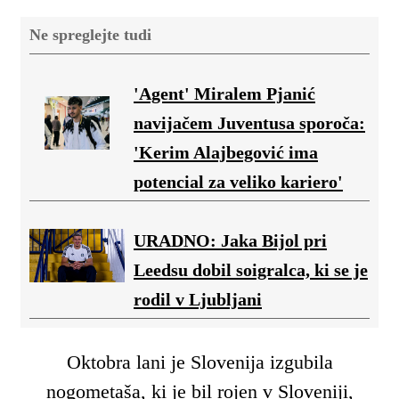
Ne spreglejte tudi
'Agent' Miralem Pjanić
navijačem Juventusa sporoča:
'Kerim Alajbegović ima
potencial za veliko kariero'
URADNO: Jaka Bijol pri
Leedsu dobil soigralca, ki se je
rodil v Ljubljani
Oktobra lani je Slovenija izgubila
nogometaša, ki je bil rojen v Sloveniji,