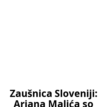
SI
|
RS
|
EN
Zaušnica Sloveniji:
Arjana Malića so