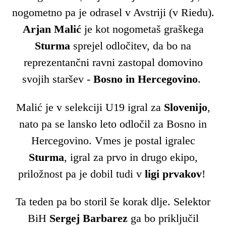
nogometno pa je odrasel v Avstriji (v Riedu).
Arjan Malić
je kot nogometaš graškega
Sturma
sprejel odločitev, da bo na
reprezentančni ravni zastopal domovino
svojih staršev -
Bosno in Hercegovino
.
Malić je v selekciji U19 igral za
Slovenijo
,
nato pa se lansko leto odločil za Bosno in
Hercegovino. Vmes je postal igralec
Sturma
, igral za prvo in drugo ekipo,
priložnost pa je dobil tudi v
ligi prvakov
!
Ta teden pa bo storil še korak dlje. Selektor
BiH
Sergej Barbarez
ga bo priključil