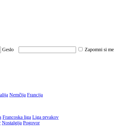
Geslo
Zapomni si me
talija
Nemčija
Francija
a
Francoska liga
Liga prvakov
r
Nostalgija
Pogovor