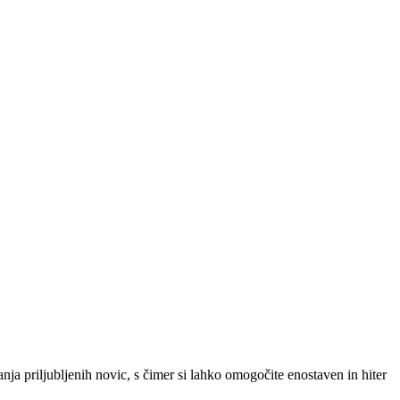
SLO
|
SRB
|
ENG
ja priljubljenih novic, s čimer si lahko omogočite enostaven in hiter