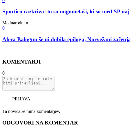
0
Sportico razkriva: to so nogometaši, ki so med SP na
Mednarodni n...
0
Afera Balogun še ni dobila epiloga, Norvežani začen
KOMENTARJI
0
PRIJAVA
Ta novica še nima komentarjev.
ODGOVORI NA KOMENTAR