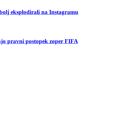
jbolj eksplodirali na Instagramu
jajo pravni postopek zoper FIFA