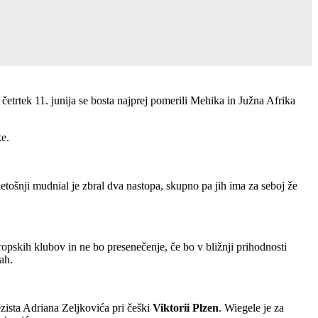
trtek 11. junija se bosta najprej pomerili Mehika in Južna Afrika
ke.
 letošnji mudnial je zbral dva nastopa, skupno pa jih ima za seboj že
ropskih klubov in ne bo presenečenje, če bo v bližnji prihodnosti
ah.
ezista Adriana Zeljkovića pri češki
Viktorii Plzen
. Wiegele je za