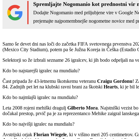
Spremljajte Nogomanio kot prednostni vir 
Dodajte Nogomanio med priljubjene vire v Google N
prejemajte najpomembnejše nogometne novice med pr
Samo še devet dni nas loči do začetka FIFA svetovnega prvenstva 2026
(Mexico City Stadium), potem pa še Južna Koreja in Češka (Estadio G
Selektorji so že izbrali sezname 26 igralcev, ki jih bodo odpeljali n
Kdo bo najstarejši igralec na mundialu?
Čast pripada že 43-letnemu škotskemu veteranu
Craigu Gordonu
! Z
84. Zadnjih pet let na klubski ravni brani za škotski
Hearts
, ki je bil
Kdo bo najmlajši igralec na mundialu?
Leta 2008 rojeni mehiški dragulj
Gilberto Mora
. Najstniški vezist b
dočakal prestop, prvič pa je za reprezentanco Mehike zaigral lanskega 
Kdo bo najvišji igralec na mundialu?
Avstrijski orjak
Florian Wiegele
, ki v višino meri 205 centimetrov. G