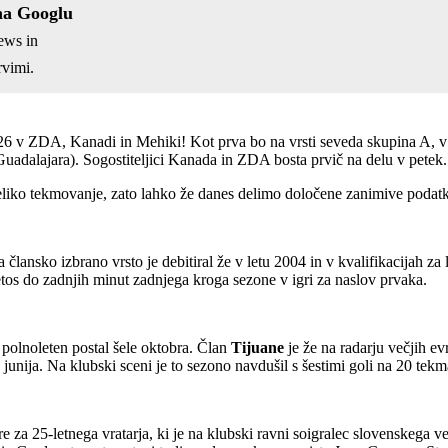
na Googlu
ews in
vimi.
 v ZDA, Kanadi in Mehiki! Kot prva bo na vrsti seveda skupina A, v če
uadalajara). Sogostiteljici Kanada in ZDA bosta prvič na delu v petek.
a veliko tekmovanje, zato lahko že danes delimo določene zanimive podat
a člansko izbrano vrsto je debitiral že v letu 2004 in v kvalifikacijah za
 letos do zadnjih minut zadnjega kroga sezone v igri za naslov prvaka.
o polnoleten postal šele oktobra. Član
Tijuane
je že na radarju večjih ev
junija. Na klubski sceni je to sezono navdušil s šestimi goli na 20 tekm
re za 25-letnega vratarja, ki je na klubski ravni soigralec slovenskega v