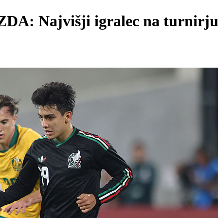
A: Najvišji igralec na turnirju b