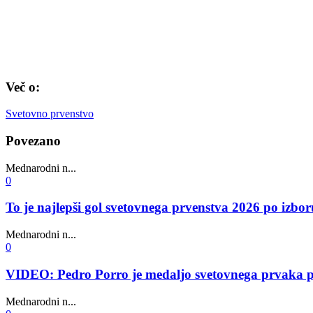
Več o:
Svetovno prvenstvo
Povezano
Mednarodni n...
0
To je najlepši gol svetovnega prvenstva 2026 po iz
Mednarodni n...
0
VIDEO: Pedro Porro je medaljo svetovnega prvaka poda
Mednarodni n...