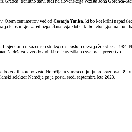
u iz Gradca, trenutno stavi tudi na slovenskega vezista Jona Gorenca-St
rov. Osem centimetrov več od
Cesarja Yanisa
, ki bo kot krilni napada
rja letos in gre za edinega člana tega kluba, ki bo letos igral na mundi
t
. Legendarni nizozemski strateg se s poslom ukvarja že od leta 1984.
anjša država v zgodovini, ki se je uvrstila na svetovna prvenstva.
 ki bo vodil izbrano vrsto Nemčije in v mesecu juliju bo praznoval 39. 
anski selektor Nemčije pa je postal sredi septembra leta 2023.