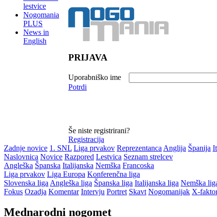
lestvice
Nogomania
PLUS
News in
English
PRIJAVA
Uporabniško ime
Potrdi
Še niste registrirani?
Registracija
Zadnje novice
1. SNL
Liga prvakov
Reprezentanca
Anglija
Španija
I
Naslovnica
Novice
Razpored
Lestvica
Seznam strelcev
Angleška
Španska
Italijanska
Nemška
Francoska
Liga prvakov
Liga Europa
Konferenčna liga
Slovenska liga
Angleška liga
Španska liga
Italijanska liga
Nemška lig
Fokus
Ozadja
Komentar
Intervju
Portret
Skavt
Nogomanijak
X-fakto
Mednarodni nogomet