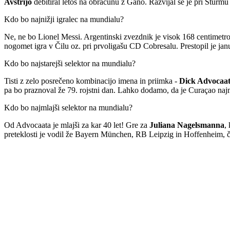
Avstrijo
debitiral letos na obračunu z Gano. Razvijal se je pri Sturm
Kdo bo najnižji igralec na mundialu?
Ne, ne bo Lionel Messi. Argentinski zvezdnik je visok 168 centimet
nogomet igra v Čilu oz. pri prvoligašu CD Cobresalu. Prestopil je janua
Kdo bo najstarejši selektor na mundialu?
Tisti z zelo posrečeno kombinacijo imena in priimka -
Dick Advocaa
pa bo praznoval že 79. rojstni dan. Lahko dodamo, da je Curaçao najm
Kdo bo najmlajši selektor na mundialu?
Od Advocaata je mlajši za kar 40 let! Gre za
Juliana Nagelsmanna
,
preteklosti je vodil že Bayern München, RB Leipzig in Hoffenheim, čl