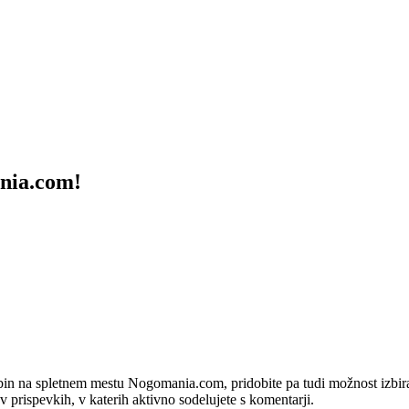
ania.com!
bin na spletnem mestu Nogomania.com, pridobite pa tudi možnost izbiran
 v prispevkih, v katerih aktivno sodelujete s komentarji.