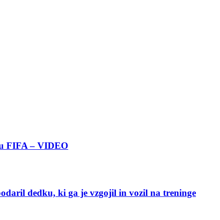
boru FIFA – VIDEO
ril dedku, ki ga je vzgojil in vozil na treninge