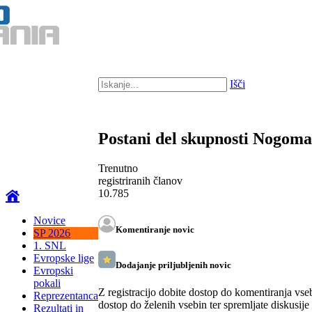
Išči
Postani del skupnosti Nogom
Trenutno
registriranih članov
10.785
Novice
Komentiranje novic
SP 2026
1. SNL
Evropske lige
Dodajanje priljubljenih novic
Evropski
pokali
Z registracijo dobite dostop do komentiranja vse
Reprezentanca
dostop do želenih vsebin ter spremljate diskusije
Rezultati in