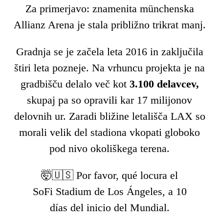
Za primerjavo: znamenita münchenska
Allianz Arena je stala približno trikrat manj.
Gradnja se je začela leta 2016 in zaključila
štiri leta pozneje. Na vrhuncu projekta je na
gradbišču delalo več kot
3.100 delavcev,
skupaj pa so opravili kar 17 milijonov
delovnih ur. Zaradi bližine letališča LAX so
morali velik del stadiona vkopati globoko
pod nivo okoliškega terena.
🤯🇺🇸 Por favor, qué locura el
SoFi Stadium de Los Ángeles, a 10
días del inicio del Mundial.