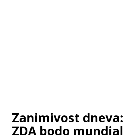
SI
|
RS
|
EN
Zanimivost dneva:
ZDA bodo mundial