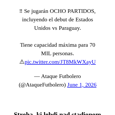
‼️ Se jugarán OCHO PARTIDOS,
incluyendo el debut de Estados
Unidos vs Paraguay.
Tiene capacidad máxima para 70
MIL personas.
⚠️
pic.twitter.com/JT8MkWXayU
— Ataque Futbolero
(@AtaqueFutbolero)
June 1, 2026
Streha, ki lebdi nad stadionom