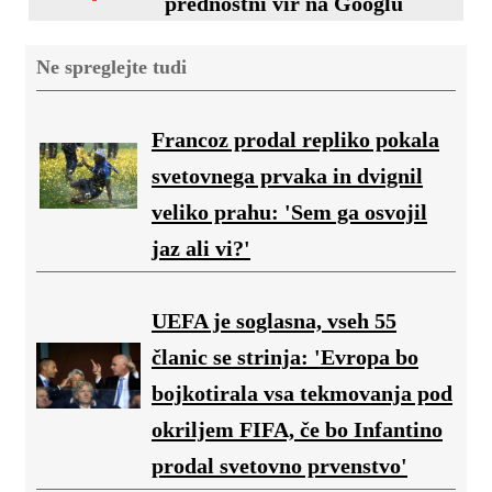
prednostni vir na Googlu
Ne spreglejte tudi
Francoz prodal repliko pokala
svetovnega prvaka in dvignil
veliko prahu: 'Sem ga osvojil
jaz ali vi?'
UEFA je soglasna, vseh 55
članic se strinja: 'Evropa bo
bojkotirala vsa tekmovanja pod
okriljem FIFA, če bo Infantino
prodal svetovno prvenstvo'