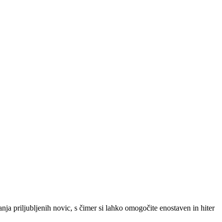
SLO
|
SRB
|
ENG
ja priljubljenih novic, s čimer si lahko omogočite enostaven in hiter