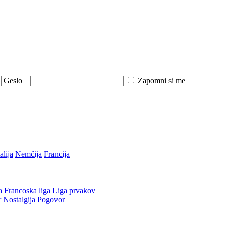
Geslo
Zapomni si me
talija
Nemčija
Francija
a
Francoska liga
Liga prvakov
r
Nostalgija
Pogovor