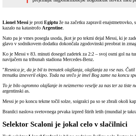
Lionel Messi
je proti
Egiptu
že na začetku zapravil enajstmetrovko, s 
kazalo na katastrofo
Argentine
.
Nato pa je vmes posegla usoda, jkot je po tekmi dejal Messi, ki je zad
glavo v sodnikovem dodatku dokončala zgodovinski preobrat in zmaga
Ko je Messi v 83. minuti dosegel zadetek za 2:2 – svoj osmi gol na turni
navijačem na tribunah stadiona Mercedes-Benz.
"
Resnica je, da je bil to trenutek olajšanja, olajšanja za vse nas. Č
trenutku izneveril ekipo. Toda na srečo je imel Bog zame na koncu spe
To je bilo ogromno olajšanje in neizmerno veselje za nas ter za tiste n
argentinski as.
Messi je po koncu tekme točil solze, soigralci pa so se zbrali okoli ka
Branilci naslova svetovnega prvaka izpred štirih letih (mundial je takr
Selektor Scaloni je jokal celo v slačilnici