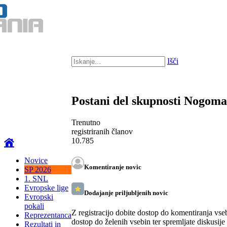
Išči
Postani del skupnosti Nogom
Trenutno
registriranih članov
10.785
Novice
Komentiranje novic
SP 2026
1. SNL
Evropske lige
Dodajanje priljubljenih novic
Evropski
pokali
Z registracijo dobite dostop do komentiranja vse
Reprezentanca
dostop do želenih vsebin ter spremljate diskusije
Rezultati in