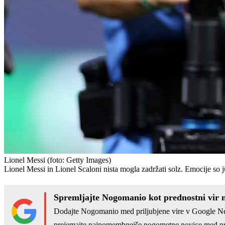
Lionel Messi
(foto: Getty Images)
Lionel Messi in Lionel Scaloni nista mogla zadržati solz. Emocije so j
Spremljajte Nogomanio kot prednostni vir 
Dodajte Nogomanio med priljubjene vire v Google N
prejemajte najpomembnejše nogometne novice med pr