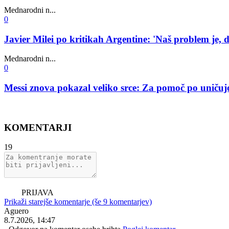
Mednarodni n...
0
Javier Milei po kritikah Argentine: 'Naš problem je, 
Mednarodni n...
0
Messi znova pokazal veliko srce: Za pomoč po uničujo
KOMENTARJI
19
PRIJAVA
Prikaži starejše komentarje (še 9 komentarjev)
Aguero
8.7.2026, 14:47