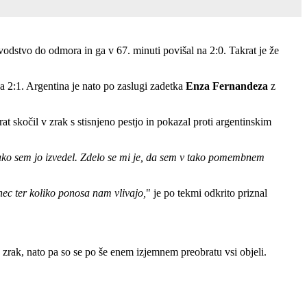
 vodstvo do odmora in ga v 67. minuti povišal na 2:0. Takrat je že
a 2:1. Argentina je nato po zaslugi zadetka
Enza Fernandeza
z
rat skočil v zrak s stisnjeno pestjo in pokazal proti argentinskim
 kako sem jo izvedel. Zdelo se mi je, da sem v tako pomembnem
inec ter koliko ponosa nam vlivajo
,
" je po tekmi odkrito priznal
 v zrak, nato pa so se po še enem izjemnem preobratu vsi objeli.