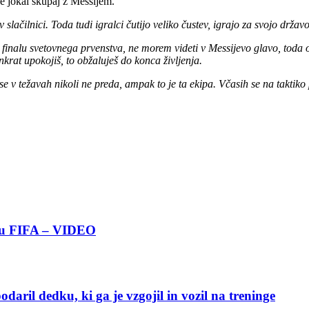
je jokal skupaj z Messijem.
v slačilnici. Toda tudi igralci čutijo veliko čustev, igrajo za svojo držav
v finalu svetovnega prvenstva, ne morem videti v Messijevo glavo, toda 
nkrat upokojiš, to obžaluješ do konca življenja.
 se v težavah nikoli ne preda, ampak to je ta ekipa. Včasih se na taktiko
boru FIFA – VIDEO
ril dedku, ki ga je vzgojil in vozil na treninge