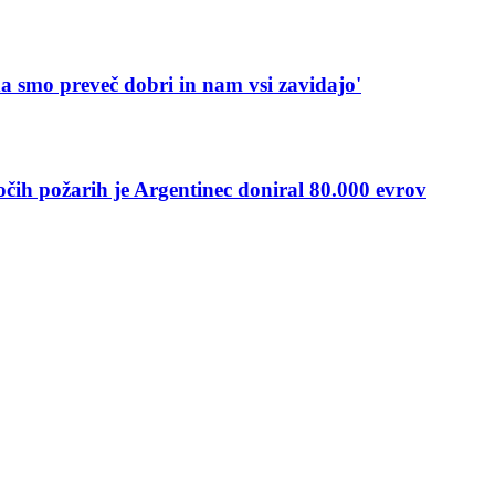
da smo preveč dobri in nam vsi zavidajo'
čih požarih je Argentinec doniral 80.000 evrov