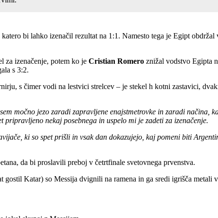
katero bi lahko izenačil rezultat na 1:1. Namesto tega je Egipt obdržal
el za izenačenje, potem ko je
Cristian Romero
znižal vodstvo Egipta n
la s 3:2.
rju, s čimer vodi na lestvici strelcev – je stekel h kotni zastavici, dvak
util sem močno jezo zaradi zapravljene enajstmetrovke in zaradi načina,
t pripravljeno nekaj posebnega in uspelo mi je zadeti za izenačenje.
avijače, ki so spet prišli in vsak dan dokazujejo, kaj pomeni biti Argent
petana, da bi proslavili preboj v četrtfinale svetovnega prvenstva.
at gostil Katar) so Messija dvignili na ramena in ga sredi igrišča metali