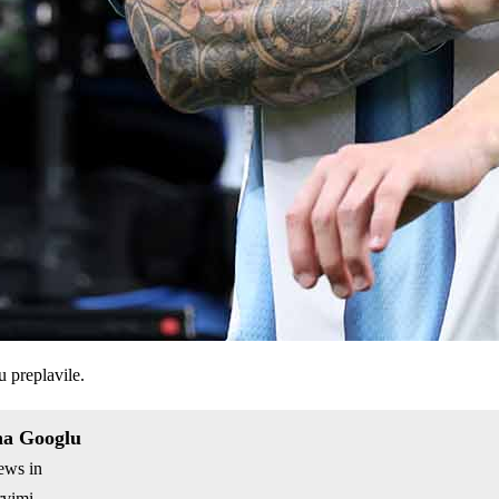
u preplavile.
na Googlu
ews in
vimi.