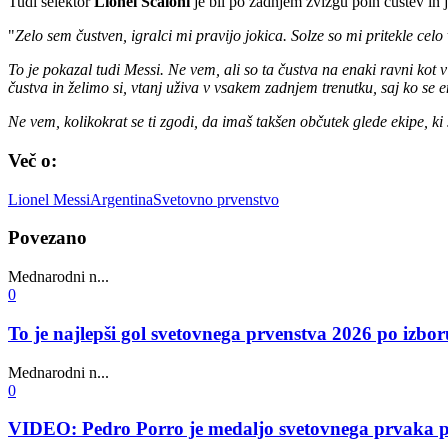
Tudi selektor
Lionel Scaloni
je bil po zadnjem žvižgu poln čustev in 
"
Zelo sem čustven, igralci mi pravijo jokica. Solze so mi pritekle celo 
To je pokazal tudi Messi. Ne vem, ali so ta čustva na enaki ravni kot 
čustva in želimo si, vtanj uživa v vsakem zadnjem trenutku, saj ko se e
Ne vem, kolikokrat se ti zgodi, da imaš takšen občutek glede ekipe, ki
Več o:
Lionel Messi
Argentina
Svetovno prvenstvo
Povezano
Mednarodni n...
0
To je najlepši gol svetovnega prvenstva 2026 po iz
Mednarodni n...
0
VIDEO: Pedro Porro je medaljo svetovnega prvaka poda