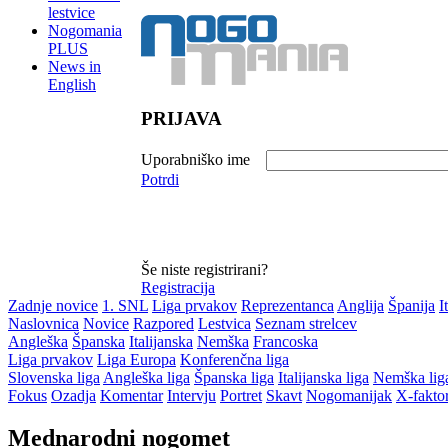
lestvice
Nogomania
PLUS
News in
English
PRIJAVA
Uporabniško ime
Potrdi
Še niste registrirani?
Registracija
Zadnje novice
1. SNL
Liga prvakov
Reprezentanca
Anglija
Španija
I
Naslovnica
Novice
Razpored
Lestvica
Seznam strelcev
Angleška
Španska
Italijanska
Nemška
Francoska
Liga prvakov
Liga Europa
Konferenčna liga
Slovenska liga
Angleška liga
Španska liga
Italijanska liga
Nemška lig
Fokus
Ozadja
Komentar
Intervju
Portret
Skavt
Nogomanijak
X-fakto
Mednarodni nogomet