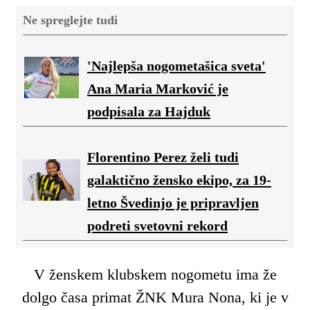
Ne spreglejte tudi
'Najlepša nogometašica sveta'
Ana Maria Marković je
podpisala za Hajduk
Florentino Perez želi tudi
galaktično žensko ekipo, za 19-
letno Švedinjo je pripravljen
podreti svetovni rekord
V ženskem klubskem nogometu ima že
dolgo časa primat ŽNK Mura Nona, ki je v