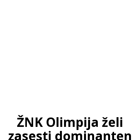
SI
|
RS
|
EN
ŽNK Olimpija želi
zasesti dominanten