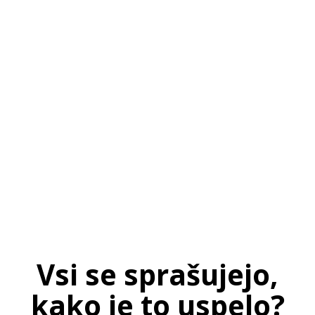
SI
|
RS
|
EN
Vsi se sprašujejo,
kako je to uspelo?