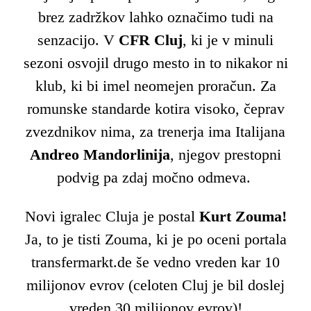
brez zadržkov lahko označimo tudi na
senzacijo. V
CFR Cluj
, ki je v minuli
sezoni osvojil drugo mesto in to nikakor ni
klub, ki bi imel neomejen proračun. Za
romunske standarde kotira visoko, čeprav
zvezdnikov nima, za trenerja ima Italijana
Andreo Mandorlinija
, njegov prestopni
podvig pa zdaj močno odmeva.
Novi igralec Cluja je postal
Kurt Zouma!
Ja, to je tisti Zouma, ki je po oceni portala
transfermarkt.de še vedno vreden kar 10
milijonov evrov (celoten Cluj je bil doslej
vreden 30 milijonov evrov)!