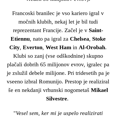
Francoski branilec je vso kariero igral v
močnih klubih, nekaj let je bil tudi
reprezentant Francije. Začel je v
Saint-
Etiennu
, nato pa igral za
Chelsea
,
Stoke
City
,
Everton
,
West Ham
in
Al-Orobah
.
Klubi so zanj (vse odškodnine) skupno
plačali dobrih 65 milijonov evrov, igralec pa
je zslužil debele milijone. Pri tridesetih pa je
vseeno izbral Romunijo. Prestop je realiziral
še en nekdanji vrhunski nogometaš
Mikael
Silvestre
.
"
Vesel sem, ker mi je uspelo realizirati