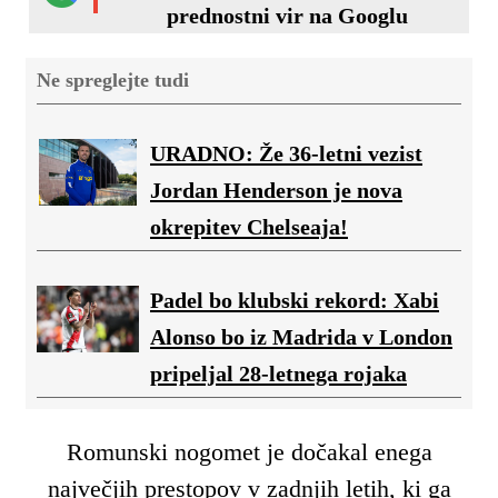
prednostni vir na Googlu
Ne spreglejte tudi
URADNO: Že 36-letni vezist
Jordan Henderson je nova
okrepitev Chelseaja!
Padel bo klubski rekord: Xabi
Alonso bo iz Madrida v London
pripeljal 28-letnega rojaka
Romunski nogomet je dočakal enega
največjih prestopov v zadnjih letih, ki ga