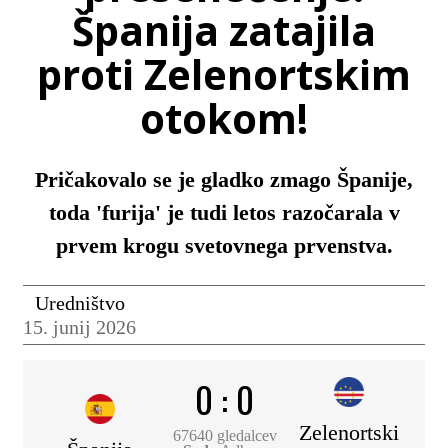
Španija zatajila
proti Zelenortskim
otokom!
Pričakovalo se je gladko zmago Španije,
toda 'furija' je tudi letos razočarala v
prvem krogu svetovnega prvenstva.
Uredništvo
15. junij 2026
0
:
0
Zelenortski
67640 gledalcev