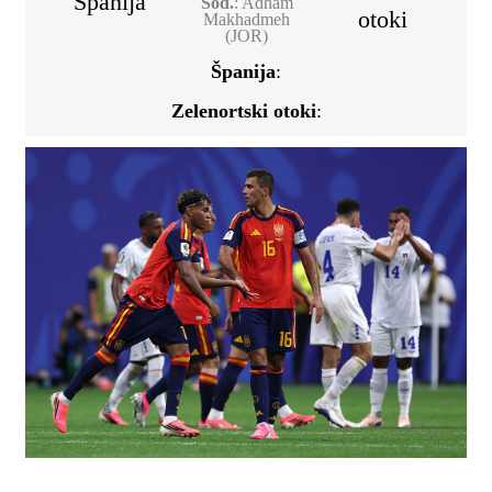
Španija
Sod.
: Adham
otoki
Makhadmeh
(JOR)
Španija
:
Zelenortski otoki
: