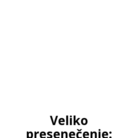
SI
|
RS
|
EN
Veliko
presenečenje: