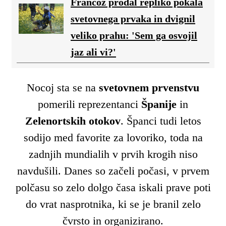
Francoz prodal repliko pokala
svetovnega prvaka in dvignil
veliko prahu: 'Sem ga osvojil
jaz ali vi?'
Nocoj sta se na
svetovnem prvenstvu
pomerili reprezentanci
Španije
in
Zelenortskih otokov
. Španci tudi letos
sodijo med favorite za lovoriko, toda na
zadnjih mundialih v prvih krogih niso
navdušili. Danes so začeli počasi, v prvem
polčasu so zelo dolgo časa iskali prave poti
do vrat nasprotnika, ki se je branil zelo
čvrsto in organizirano.