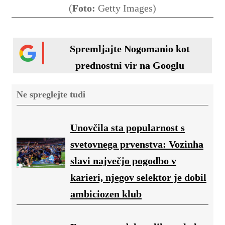
(
Foto:
Getty Images)
Spremljajte Nogomanio kot
prednostni vir na Googlu
Ne spreglejte tudi
Unovčila sta popularnost s
svetovnega prvenstva: Vozinha
slavi največjo pogodbo v
karieri, njegov selektor je dobil
ambiciozen klub