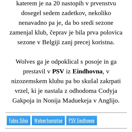
katerem je na 20 nastopih v prvenstvu
dosegel sedem zadetkov, nekoliko
nenavadno pa je, da bo sredi sezone
zamenjal klub, čeprav je bila prva polovica
sezone v Belgiji zanj precej koristna.
Wolves ga je odpoklical s posoje in ga
prestavil v
PSV
iz
Eindhovna
, v
nizozemskem klubu pa bo skušal zakrpati
vrzel, ki je nastala z odhodoma Codyja
Gakpoja in Nonija Maduekeja v Anglijo.
Fabio Silva
Wolverhampton
PSV Eindhoven