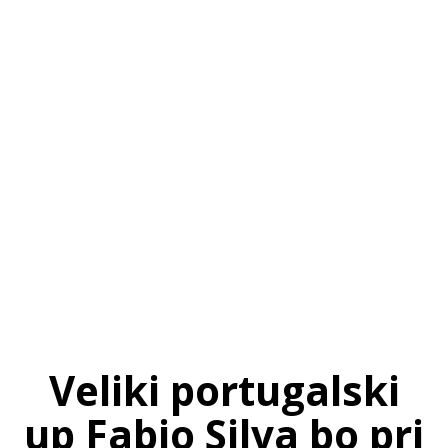
SI
|
RS
|
EN
Veliki portugalski
up Fabio Silva bo pri