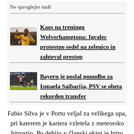
Ne spreglejte tudi
Kaos na treningu
Wolverhamptona: Igralec
protestno sedel na zelenico in
zahteval prestop
Bayern je poslal ponudbo za
Ismaela Saibarija, PSV se obeta
rekorden transfer
Fabio Silva je v Portu veljal za velikega upa,
pri katerem je kariera vzletela z meteorsko
hitrostjo. Po debiju v članski ekipi je hitro