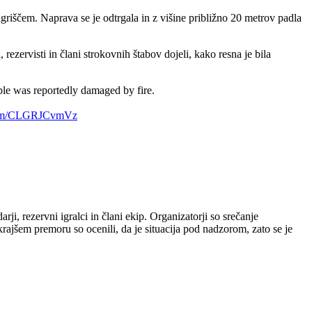
riščem. Naprava se je odtrgala in z višine približno 20 metrov padla
 rezervisti in člani strokovnih štabov dojeli, kako resna je bila
ble was reportedly damaged by fire.
.com/CLGRJCvmVz
ji, rezervni igralci in člani ekip. Organizatorji so srečanje
rajšem premoru so ocenili, da je situacija pod nadzorom, zato se je