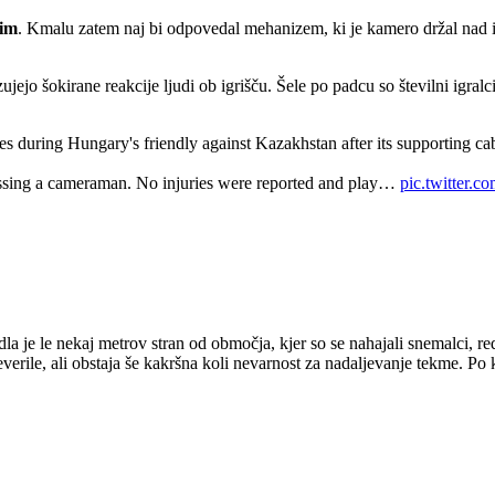
im
. Kmalu zatem naj bi odpovedal mehanizem, ki je kamero držal nad ig
ejo šokirane reakcije ljudi ob igrišču. Šele po padcu so številni igralci,
 during Hungary's friendly against Kazakhstan after its supporting ca
ssing a cameraman. No injuries were reported and play…
pic.twitter
 je le nekaj metrov stran od območja, kjer so se nahajali snemalci, redar
erile, ali obstaja še kakršna koli nevarnost za nadaljevanje tekme. Po k