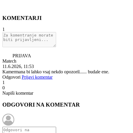
KOMENTARJI
1
PRIJAVA
Matech
11.6.2026, 11:53
Kamermana bi lahko vsaj nekdo opozoril...... budale ene.
Odgovori
Prijavi komentar
1
0
Napiši komentar
ODGOVORI NA KOMENTAR