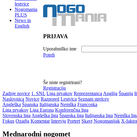
lestvice
Nogomania
PLUS
News in
English
PRIJAVA
Uporabniško ime
Potrdi
Še niste registrirani?
Registracija
Zadnje novice
1. SNL
Liga prvakov
Reprezentanca
Anglija
Španija
I
Naslovnica
Novice
Razpored
Lestvica
Seznam strelcev
Angleška
Španska
Italijanska
Nemška
Francoska
Liga prvakov
Liga Europa
Konferenčna liga
Slovenska liga
Angleška liga
Španska liga
Italijanska liga
Nemška lig
Fokus
Ozadja
Komentar
Intervju
Portret
Skavt
Nogomanijak
X-fakto
Mednarodni nogomet