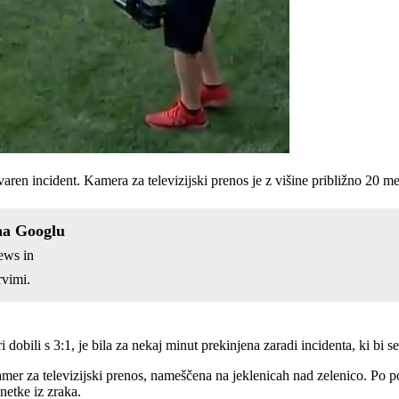
n incident. Kamera za televizijski prenos je z višine približno 20 met
na Googlu
ews in
vimi.
i dobili s 3:1, je bila za nekaj minut prekinjena zaradi incidenta, ki bi s
amer za televizijski prenos, nameščena na jeklenicah nad zelenico. Po 
netke iz zraka.