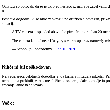
Očividci so poročali, da se je tik pred nesrečo iz naprave začel valiti
d
na tla.
Posnetki dogodka, ki so hitro zaokrožili po družbenih omrežjih, prikazuj
situacija.
A TV camera suspended above the pitch fell more than 20 metres
The camera landed near Hungary's warm-up area, narrowly mi
— Scoop (@Scoopdotmy)
June 10, 2026
Nihče ni bil poškodovan
Največja sreča celotnega dogodka je, da kamera ni zadela nikogar. Padla
nemudoma prekinili, varnostne službe pa so pregledale območje in prev
srečanje lahko nadaljevalo.
Več o: