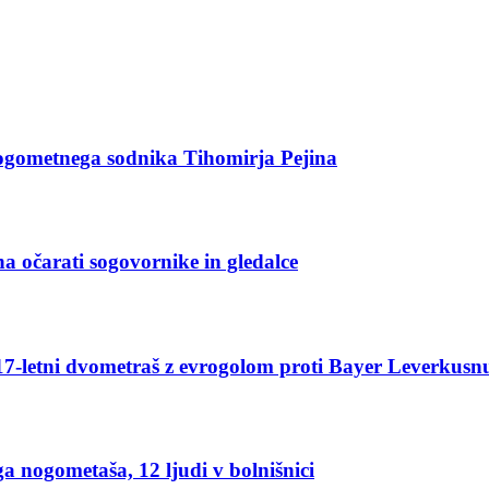
ogometnega sodnika Tihomirja Pejina
na očarati sogovornike in gledalce
le 17-letni dvometraš z evrogolom proti Bayer Leverkusn
ega nogometaša, 12 ljudi v bolnišnici