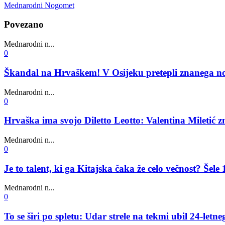
Mednarodni Nogomet
Povezano
Mednarodni n...
0
Škandal na Hrvaškem! V Osijeku pretepli znanega n
Mednarodni n...
0
Hrvaška ima svojo Diletto Leotto: Valentina Miletić z
Mednarodni n...
0
Je to talent, ki ga Kitajska čaka že celo večnost? Še
Mednarodni n...
0
To se širi po spletu: Udar strele na tekmi ubil 24-letn