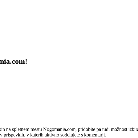
ania.com!
bin na spletnem mestu Nogomania.com, pridobite pa tudi možnost izbiran
 v prispevkih, v katerih aktivno sodelujete s komentarji.