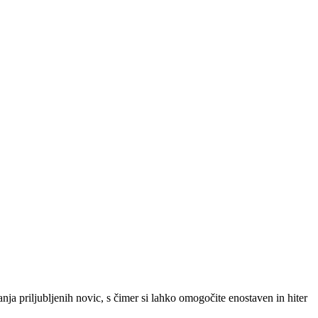
SLO
|
SRB
|
ENG
ja priljubljenih novic, s čimer si lahko omogočite enostaven in hiter