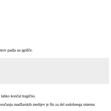
rov padla na igrišče.
e lahko končal tragično.
poročanju madžarskih medijev je šlo za del sodobnega sistema