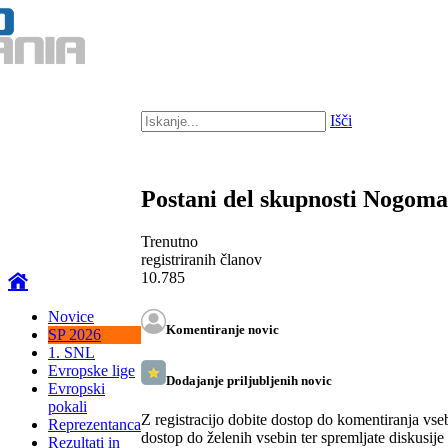
Išči
Postani del skupnosti Nogom
Trenutno
registriranih članov
10.785
Novice
Komentiranje novic
SP 2026
1. SNL
Evropske lige
Dodajanje priljubljenih novic
Evropski
pokali
Z registracijo dobite dostop do komentiranja vse
Reprezentanca
dostop do želenih vsebin ter spremljate diskusije
Rezultati in