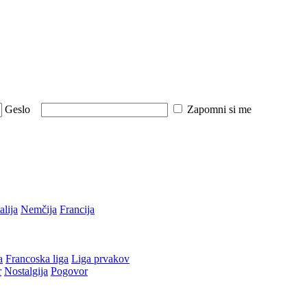
Geslo
Zapomni si me
talija
Nemčija
Francija
a
Francoska liga
Liga prvakov
r
Nostalgija
Pogovor