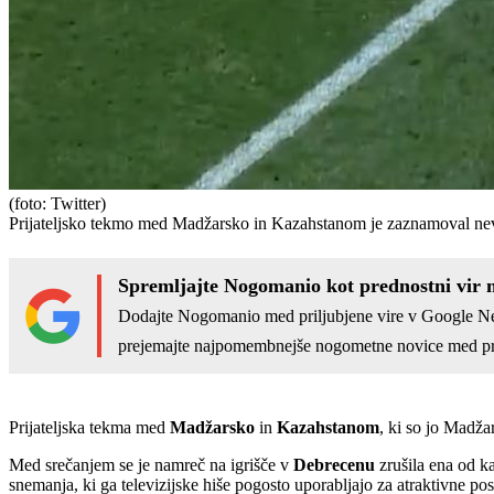
(foto: Twitter)
Prijateljsko tekmo med Madžarsko in Kazahstanom je zaznamoval nevare
Spremljajte Nogomanio kot prednostni vir 
Dodajte Nogomanio med priljubjene vire v Google N
prejemajte najpomembnejše nogometne novice med pr
Prijateljska tekma med
Madžarsko
in
Kazahstanom
, ki so jo Madžar
Med srečanjem se je namreč na igrišče v
Debrecenu
zrušila ena od k
snemanja, ki ga televizijske hiše pogosto uporabljajo za atraktivne pos