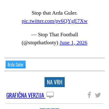
Stop that Arda Guler.
pic.twitter.com/pv6QYgE7Xw
— Stop That Football
(@stopthatfooty)
June 1, 2026
Arda Guler
NA VRH
GRAFIČNA VERZIJA
SLEDITE NAM