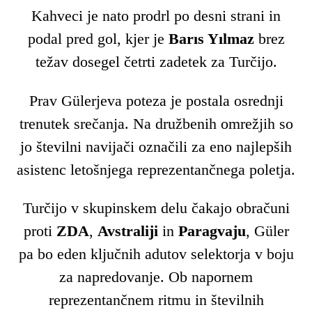
Kahveci je nato prodrl po desni strani in
podal pred gol, kjer je
Barıs Yılmaz
brez
težav dosegel četrti zadetek za Turčijo.
Prav Gülerjeva poteza je postala osrednji
trenutek srečanja. Na družbenih omrežjih so
jo številni navijači označili za eno najlepših
asistenc letošnjega reprezentančnega poletja.
Turčijo v skupinskem delu čakajo obračuni
proti
ZDA
,
Avstraliji
in
Paragvaju
, Güler
pa bo eden ključnih adutov selektorja v boju
za napredovanje. Ob napornem
reprezentančnem ritmu in številnih