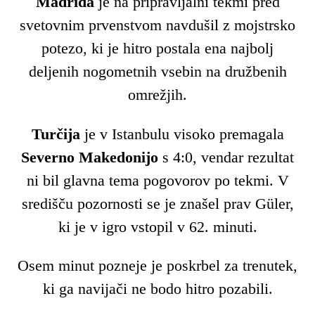
Madrida
je na pripravljalni tekmi pred
svetovnim prvenstvom navdušil z mojstrsko
potezo, ki je hitro postala ena najbolj
deljenih nogometnih vsebin na družbenih
omrežjih.
Turčija
je v Istanbulu visoko premagala
Severno Makedonijo
s 4:0, vendar rezultat
ni bil glavna tema pogovorov po tekmi. V
središču pozornosti se je znašel prav Güler,
ki je v igro vstopil v 62. minuti.
Osem minut pozneje je poskrbel za trenutek,
ki ga navijači ne bodo hitro pozabili.