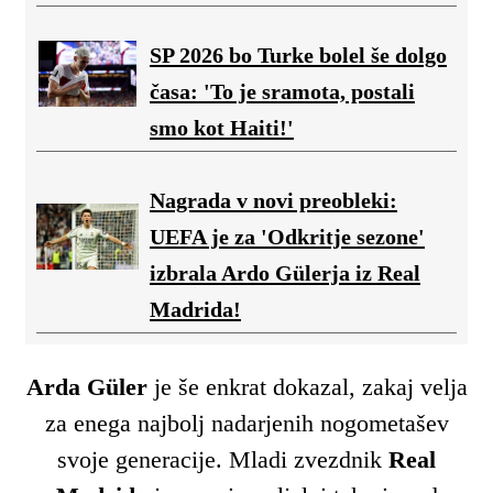
SP 2026 bo Turke bolel še dolgo
časa: 'To je sramota, postali
smo kot Haiti!'
Nagrada v novi preobleki:
UEFA je za 'Odkritje sezone'
izbrala Ardo Gülerja iz Real
Madrida!
Arda Güler
je še enkrat dokazal, zakaj velja
za enega najbolj nadarjenih nogometašev
svoje generacije. Mladi zvezdnik
Real