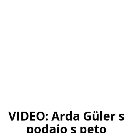
SI
|
RS
|
EN
VIDEO: Arda Güler s
podajo s peto