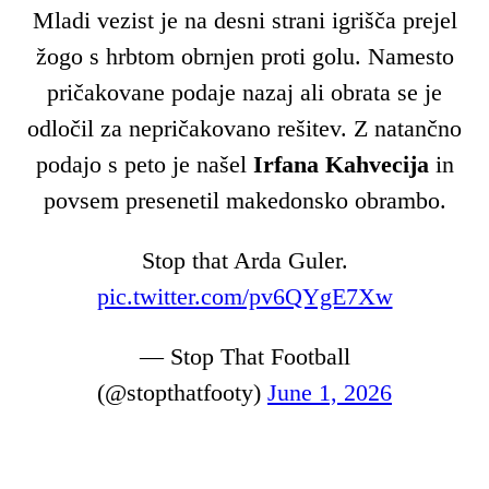
Mladi vezist je na desni strani igrišča prejel
žogo s hrbtom obrnjen proti golu. Namesto
pričakovane podaje nazaj ali obrata se je
odločil za nepričakovano rešitev. Z natančno
podajo s peto je našel
Irfana Kahvecija
in
povsem presenetil makedonsko obrambo.
Stop that Arda Guler.
pic.twitter.com/pv6QYgE7Xw
— Stop That Football
(@stopthatfooty)
June 1, 2026