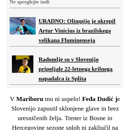
Ne spreglejte tudi
URADNO: Olimpijo je okrepil
Artur Vinicius iz brazilskega
velikana Fluminenseja
Radomlje so v Slovenijo
pripeljale 22-letnega krilnega
napadalca iz Splita
V
Mariboru
mu ni uspelo!
Feđa Dudić j
e
Slovenijo zapustil sklonjene glave in brez
uresničenih želja. Trener iz Bosne in
Hercegovine sezone sploh ni zaključil na