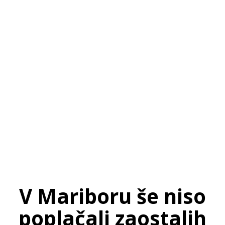
SI
|
RS
|
EN
V Mariboru še niso
poplačali zaostalih