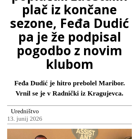
plač iz končane
sezone, Feđa Dudić
pa je že podpisal
pogodbo z novim
klubom
Feđa Dudić je hitro prebolel Maribor.
Vrnil se je v Radnički iz Kragujevca.
Uredništvo
13. junij 2026