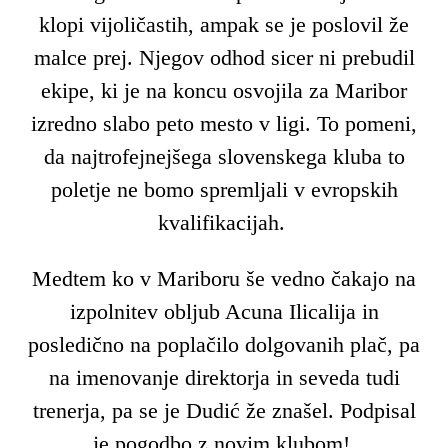
klopi vijoličastih, ampak se je poslovil že
malce prej. Njegov odhod sicer ni prebudil
ekipe, ki je na koncu osvojila za Maribor
izredno slabo peto mesto v ligi. To pomeni,
da najtrofejnejšega slovenskega kluba to
poletje ne bomo spremljali v evropskih
kvalifikacijah.
Medtem ko v Mariboru še vedno čakajo na
izpolnitev obljub Acuna Ilicalija in
posledično na poplačilo dolgovanih plač, pa
na imenovanje direktorja in seveda tudi
trenerja, pa se je Dudić že znašel. Podpisal
je pogodbo z novim klubom!