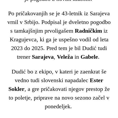
Po pričakovanjih se je 43-letnik iz Sarajeva
vrnil v Srbijo. Podpisal je dveletno pogodbo
s tamkajšnjim prvoligašem
Radničkim
iz
Kragujevca, ki ga je uspešno vodil od leta
2023 do 2025. Pred tem je bil Dudić tudi
trener
Sarajeva
,
Veleža
in
Gabele
.
Dudić bo z ekipo, v kateri je zaenkrat še
vedno tudi slovenski napadalec
Ester
Sokler
, a gre pričakovati njegov prestop že
to poletje, priprave na novo sezono začel v
ponedeljek.