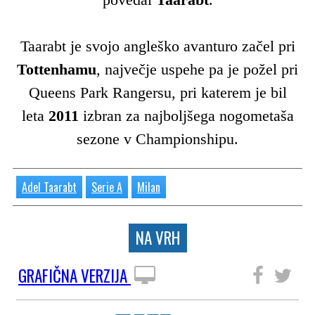
Taarabt je svojo angleško avanturo začel pri
Tottenhamu
, največje uspehe pa je požel pri
Queens Park Rangersu, pri katerem je bil
leta
2011
izbran za najboljšega nogometaša
sezone v Championshipu.
Adel Taarabt
Serie A
Milan
NA VRH
GRAFIČNA VERZIJA
SLEDITE NAM