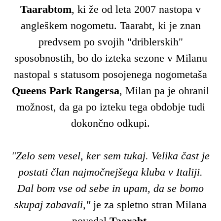
Taarabtom
, ki že od leta 2007 nastopa v
angleškem nogometu. Taarabt, ki je znan
predvsem po svojih "driblerskih"
sposobnostih, bo do izteka sezone v Milanu
nastopal s statusom posojenega nogometaša
Queens Park Rangersa
, Milan pa je ohranil
možnost, da ga po izteku tega obdobje tudi
dokončno odkupi.
"Zelo sem vesel, ker sem tukaj. Velika čast je
postati član najmočnejšega kluba v Italiji.
Dal bom vse od sebe in upam, da se bomo
skupaj zabavali,"
je za spletno stran Milana
povedal
Taarabt
.