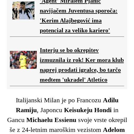
'Agent' Miralem Pjanić
navijačem Juventusa sporoča:
'Kerim Alajbegović ima
potencial za veliko kariero'
Interju se bo okrepitev
izmuznila iz rok! Ker mora klub
naprej prodati igralce, bo tarčo
medtem 'ukradel' Atletico
Italijanski Milan je po Francozu
Adilu
Ramiju
, Japoncu
Keisukeju Hondi
in
Gancu
Michaelu
Essienu
svoje vrste okrepil
še z 24-letnim maroškim vezistom
Adelom