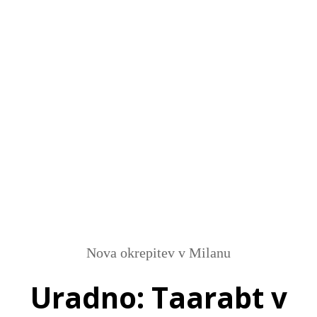
SI
|
RS
|
EN
Nova okrepitev v Milanu
Uradno: Taarabt v