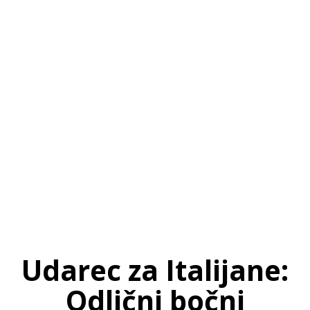
SI
|
RS
|
EN
Udarec za Italijane:
Odlični bočni