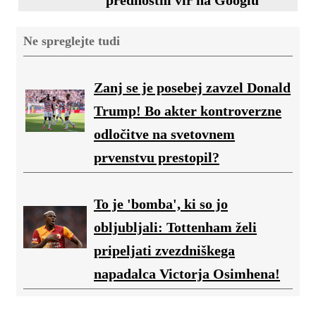
Ne spreglejte tudi
Zanj se je posebej zavzel Donald
Trump! Bo akter kontroverzne
odločitve na svetovnem
prvenstvu prestopil?
To je 'bomba', ki so jo
obljubljali: Tottenham želi
pripeljati zvezdniškega
napadalca Victorja Osimhena!