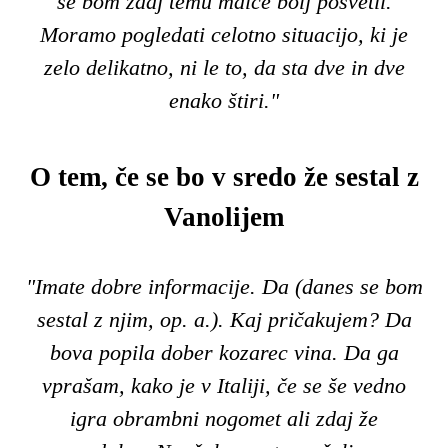
se bom zdaj temu malce bolj posvetil.
Moramo pogledati celotno situacijo, ki je
zelo delikatno, ni le to, da sta dve in dve
enako štiri."
O tem, če se bo v sredo že sestal z
Vanolijem
"Imate dobre informacije. Da (danes se bom
sestal z njim, op. a.). Kaj pričakujem? Da
bova popila dober kozarec vina. Da ga
vprašam, kako je v Italiji, če se še vedno
igra obrambni nogomet ali zdaj že