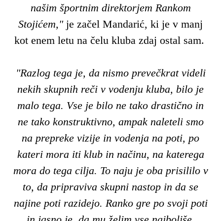
našim športnim direktorjem Rankom
Stojićem,"
je začel Mandarić, ki je v manj
kot enem letu na čelu kluba zdaj ostal sam.
"Razlog tega je, da nismo prevečkrat videli
nekih skupnih reči v vodenju kluba, bilo je
malo tega. Vse je bilo ne tako drastično in
ne tako konstruktivno, ampak naleteli smo
na prepreke vizije in vodenja na poti, po
kateri mora iti klub in načinu, na katerega
mora do tega cilja. To naju je oba prisililo v
to, da pripraviva skupni nastop in da se
najine poti razidejo. Ranko gre po svoji poti
in jasno je, da mu želim vse najboljše,