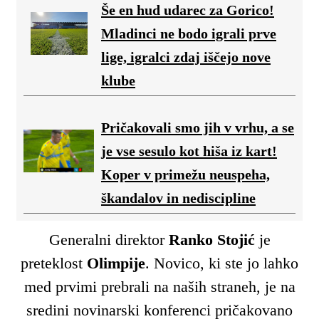
Še en hud udarec za Gorico!
Mladinci ne bodo igrali prve
lige, igralci zdaj iščejo nove
klube
Pričakovali smo jih v vrhu, a se
je vse sesulo kot hiša iz kart!
Koper v primežu neuspeha,
škandalov in nediscipline
Generalni direktor
Ranko Stojić
je
preteklost
Olimpije
. Novico, ki ste jo lahko
med prvimi prebrali na naših straneh, je na
sredini novinarski konferenci pričakovano