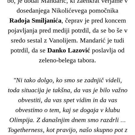
bo, je dodal Mandarić, ki zaenkrat verjame v
dosedanjega Nikolićevega pomočnika
Radoja Smiljanića
, čeprav je pred koncem
pojavljanja pred mediji potrdil, da se bo še v
sredo sestal z Vanolijem. Mandarić je tudi
potrdil, da se
Danko
Lazović
poslavlja od
zeleno-belega tabora.
"Ni tako dolgo, ko smo se zadnjič videli,
toda situacija je takšna, da vas je bilo važno
obvestiti, da vas spet vidim in da vas
obvestimo o tem, kaj se dogaja v klubu
Olimpija. Z današnjim dnem smo razdrli ...
Togetherness, kot pravijo, našo skupno pot z