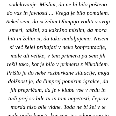
sodelovanje. Mislim, da ne bi bilo pošteno
do vas in javnosti ... Vsega je bilo pomalem.
Rekel sem, da si želim Olimpijo voditi v svoji
smeri, takšni, za kakršno mislim, da mora
biti in želim si, da tako nadaljujemo. Nisem
si več želel prihajati v neke konfrontacije,
male ali velike, v tem primeru pa sem jih
rešil tako, kot je bilo v primeru z Nikolićem.
Prišlo je do neke razburkane situacije, moja
dolžnost je, da čimprej pomirim igralce, da
jih prepričam, da je v klubu vse v redu in
tudi prej so bile tu in tam napetosti, čeprav
morda niso bile vidne. Toda ne bi šel v te
male podrobnosti, ker sem jaz odgovoren in