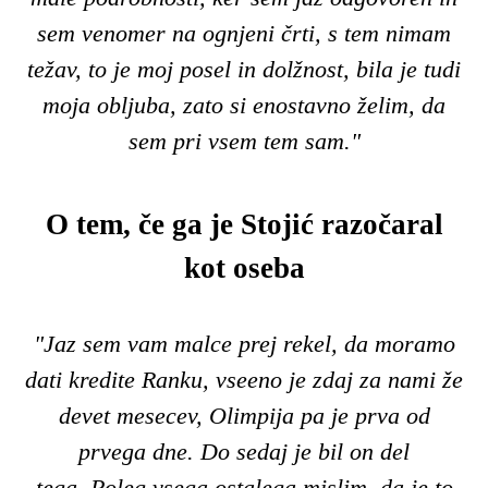
sem venomer na ognjeni črti, s tem nimam
težav, to je moj posel in dolžnost, bila je tudi
moja obljuba, zato si enostavno želim, da
sem pri vsem tem sam."
O tem, če ga je Stojić razočaral
kot oseba
"Jaz sem vam malce prej rekel, da moramo
dati kredite Ranku, vseeno je zdaj za nami že
devet mesecev, Olimpija pa je prva od
prvega dne. Do sedaj je bil on del
tega.
Poleg vsega ostalega mislim, da je to