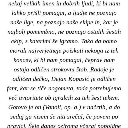
nekaj velikih imen in dobrih ljudi, ki bi nam
lahko prišli pomagat, a ljudje ne poznajo
naše lige, na poznajo naše ekipe in, kar je
najbolj pomembno, ne poznajo ostalih šestih
ekip, s katerimi še igramo. Tako da bomo
morali najverjetneje poiskati nekoga iz teh
koncev, ki bi nam pomagal, čeprav nam
ostaja odličen strokovni štab. Radoje je
odličen dečko, Dejan Kopasić je odličen
fant, kar se tiče nogometa, toda potrebujemo
več avtoritete ob igralcih za teh šest tekem.
Gotovo je on (Vanoli, op. a.) v načrtih, a do
sedaj ga nisem še niti srečal, če povem po
pravici. Šele danes oziroma včeraj popoldne