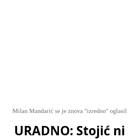
SI
|
RS
|
EN
Milan Mandarić se je znova "izredno" oglasil
URADNO: Stojić ni