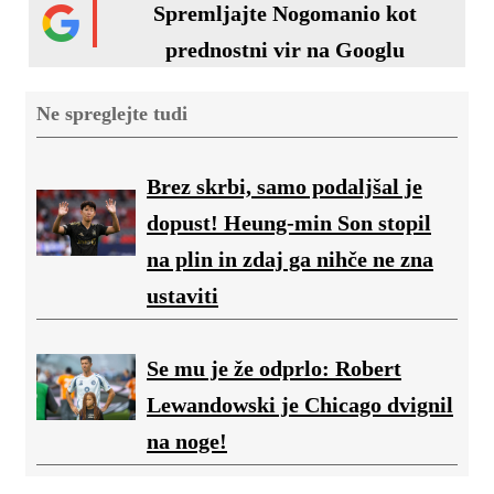
Spremljajte Nogomanio kot
prednostni vir na Googlu
Ne spreglejte tudi
Brez skrbi, samo podaljšal je
dopust! Heung-min Son stopil
na plin in zdaj ga nihče ne zna
ustaviti
Se mu je že odprlo: Robert
Lewandowski je Chicago dvignil
na noge!