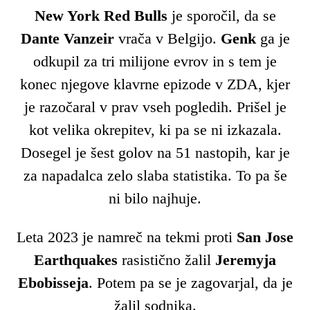
New York Red Bulls
je sporočil, da se
Dante Vanzeir
vrača v Belgijo.
Genk
ga je
odkupil za tri milijone evrov in s tem je
konec njegove klavrne epizode v ZDA, kjer
je razočaral v prav vseh pogledih. Prišel je
kot velika okrepitev, ki pa se ni izkazala.
Dosegel je šest golov na 51 nastopih, kar je
za napadalca zelo slaba statistika. To pa še
ni bilo najhuje.
Leta 2023 je namreč na tekmi proti
San Jose
Earthquakes
rasistično žalil
Jeremyja
Ebobisseja
. Potem pa se je zagovarjal, da je
žalil sodnika.