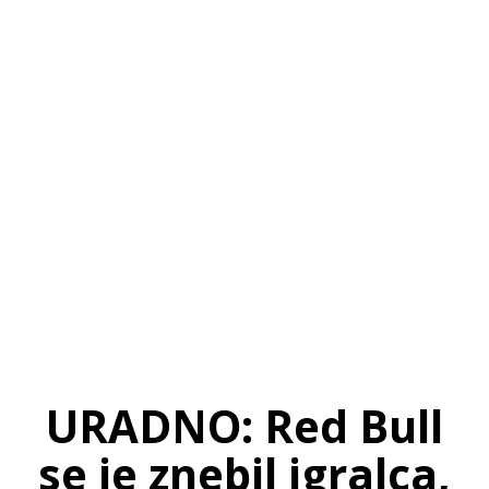
SI
|
RS
|
EN
URADNO: Red Bull
se je znebil igralca,