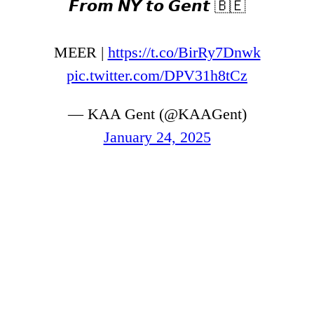
𝙁𝙧𝙤𝙢 𝙉𝙔 𝙩𝙤 𝙂𝙚𝙣𝙩 🇧🇪
MEER |
https://t.co/BirRy7Dnwk
pic.twitter.com/DPV31h8tCz
— KAA Gent (@KAAGent)
January 24, 2025