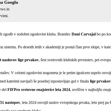
na Googlu
ews in
vimi.
šnih zgodb v sodobni zgodovini kluba. Branilec
Dani Carvajal
bo po kon
mu sistemu. Po desetih letih v akademiji je postal član prve ekipe, v kate
st naslovov lige prvakov
, šest svetovnih klubskih prvenstev, pet evrop
etašev. V celotni zgodovini nogometa je le petim igralcem uspelo osvoj
 med katerimi navijači še posebej izpostavljajo gol v finalu
lige prvakov
e del
FIFPro svetovne enajsterice leta 2024
, uvrščen v najboljšo enaj
51 nastopov
, leta 2024 osvojil naslov evropskega prvaka, leto prej pa 
stavlja vse vrednote kluba.