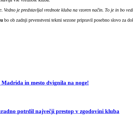
. Vedno je predstavljal vrednote kluba na vzoren način. To je in bo ve
éu
bo ob zadnji prvenstveni tekmi sezone pripravil posebno slovo za do
al Madrida in mesto dvignila na noge!
adno potrdil največji prestop v zgodovini kluba