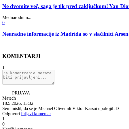
Ne dvomite več, saga je tik pred zaključkom! Yan D
Mednarodni n...
0
Neuradne informacije iz Madrida so v slačilnici Arsenal
KOMENTARJI
1
PRIJAVA
Matech
18.5.2026, 13:32
Sem mislil, da se je Michael Oliver ali Viktor Kassai upokojil :D
Odgovori
Prijavi komentar
1
0