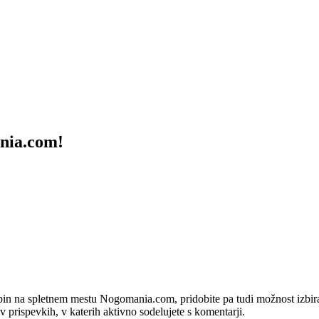
ania.com!
bin na spletnem mestu Nogomania.com, pridobite pa tudi možnost izbiran
 v prispevkih, v katerih aktivno sodelujete s komentarji.