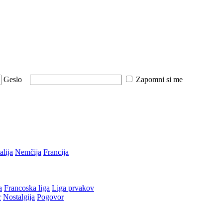
Geslo
Zapomni si me
talija
Nemčija
Francija
a
Francoska liga
Liga prvakov
r
Nostalgija
Pogovor