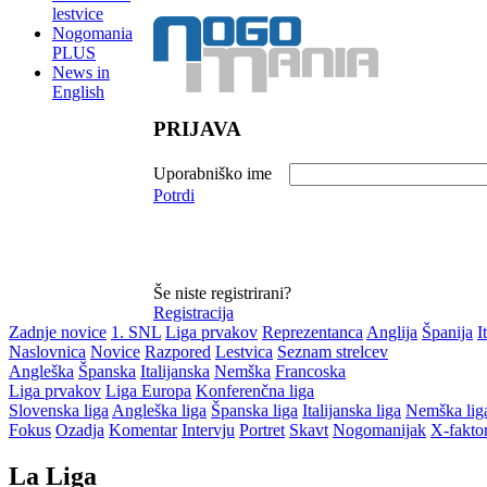
lestvice
Nogomania
PLUS
News in
English
PRIJAVA
Uporabniško ime
Potrdi
Še niste registrirani?
Registracija
Zadnje novice
1. SNL
Liga prvakov
Reprezentanca
Anglija
Španija
I
Naslovnica
Novice
Razpored
Lestvica
Seznam strelcev
Angleška
Španska
Italijanska
Nemška
Francoska
Liga prvakov
Liga Europa
Konferenčna liga
Slovenska liga
Angleška liga
Španska liga
Italijanska liga
Nemška lig
Fokus
Ozadja
Komentar
Intervju
Portret
Skavt
Nogomanijak
X-fakto
La Liga