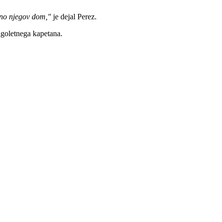
dno njegov dom,"
je dejal Perez.
lgoletnega kapetana.