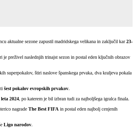
cu aktualne sezone zapustil madridskega velikana in zaključil kar
23-
ri je preživel naslednjih trinajst sezon in postal eden ključnih obrazov
skih superpokalov, štiri naslove španskega prvaka, dva kraljeva pokala
iti
šest pokalov evropskih prvakov
.
 leta 2024
, po katerem je bil izbran tudi za najboljšega igralca finala.
sterico nagrade
The Best FIFA
in postal eden najbolj cenjenih
še
Ligo narodov
.