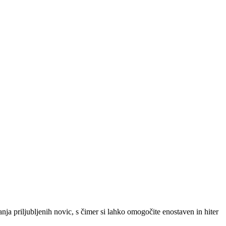
SLO
|
SRB
|
ENG
ja priljubljenih novic, s čimer si lahko omogočite enostaven in hiter