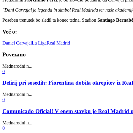
"Dani Carvajal je legenda in simbol Real Madrida ter naše akademije
Poseben trenutek bo sledil ta konec tedna. Stadion
Santiago Bernab
Več o:
Daniel Carvajal
La Liga
Real Madrid
Povezano
Mednarodni n...
0
Delirij pri sosedih: Fiorentina dobila okrepitev iz Re
Mednarodni n...
0
Comunicado Oficial! V enem stavku je Real Madrid ur
Mednarodni n...
0