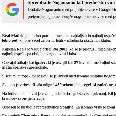
Spremljajte Nogomanio kot prednostni vir 
Dodajte Nogomanio med priljubjene vire v Google N
prejemajte najpomembnejše nogometne novice med pr
Real Madrid
je uradno potrdil konec ene najdaljših in najbolj uspe
letno pot
, ki jo je začel že pri 11 letih v mladinski akademiji kluba.
Kapetan Reala je v klub prišel leta
2002
, ko se je pridružil mladinske
najbolj uspešnega obdobja v zgodovini kluba.
Carvajal odhaja kot igralec, ki je osvojil kar
27 lovorik
, med njimi
še
in štiri španske superpokale.
S šestimi evropskimi naslovi se je uvrstil med izbrano skupino nogom
Skupno je v dresu Reala odigral
450 tekem
in dosegel
14 zadetkov
,
Na individualni ravni je v zadnjih letih dosegel še vrsto priznanj. Bil j
branilcev svoje generacije.
Uspešen je bil tudi z reprezentanco
Španije
. Za izbrano vrsto je zbral
Predsednik
Florentino Perez
je ob slovesu poudaril, da Carvajal pred