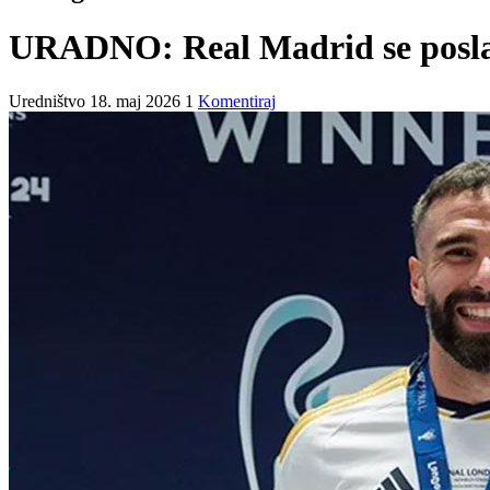
URADNO: Real Madrid se poslavl
Uredništvo
18. maj 2026
1
Komentiraj