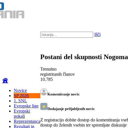
Išči
Postani del skupnosti Nogom
Trenutno
registriranih članov
10.785
Novice
Komentiranje novic
SP 2026
1. SNL
Evropske lige
Dodajanje priljubljenih novic
Evropski
pokali
Z registracijo dobite dostop do komentiranja vse
Reprezentanca
dostop do želenih vsebin ter spremljate diskusije
Rezultati in