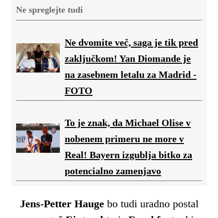
Ne spreglejte tudi
Ne dvomite več, saga je tik pred
zaključkom! Yan Diomande je
na zasebnem letalu za Madrid -
FOTO
To je znak, da Michael Olise v
nobenem primeru ne more v
Real! Bayern izgublja bitko za
potencialno zamenjavo
Jens-Petter Hauge
bo tudi uradno postal