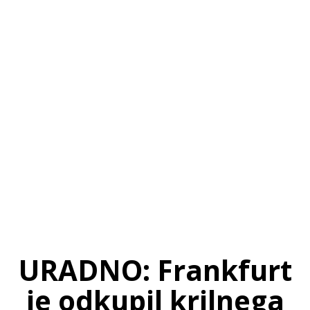
SI
|
RS
|
EN
URADNO: Frankfurt
je odkupil krilnega