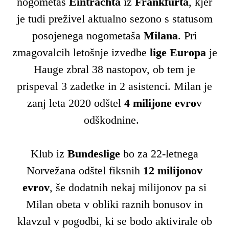
nogometaš
Eintrachta
iz
Frankfurta
, kjer
je tudi preživel aktualno sezono s statusom
posojenega nogometaša
Milana
. Pri
zmagovalcih letošnje izvedbe
lige Europa
je
Hauge zbral 38 nastopov, ob tem je
prispeval 3 zadetke in 2 asistenci. Milan je
zanj leta 2020 odštel
4 milijone evro
v
odškodnine.
Klub iz
Bundeslige
bo za 22-letnega
Norvežana odštel fiksnih
1
2 milijonov
evrov
, še dodatnih nekaj milijonov pa si
Milan obeta v obliki raznih bonusov in
klavzul v pogodbi, ki se bodo aktivirale ob