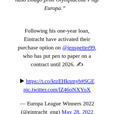
Europa.”
Following his one-year loan,
Eintracht have activated their
purchase option on
@jenspetter99
,
who has put pen to paper on a
contract until 2026. ✍️
▶️
https://t.co/ktzEHknmyb
#SGE
pic.twitter.com/lZ46oNXYoX
— Europa League Winners 2022
(@eintracht_eng)
May 28, 2022