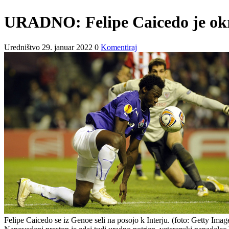
URADNO: Felipe Caicedo je okr
Uredništvo
29. januar 2022
0
Komentiraj
Felipe Caicedo se iz Genoe seli na posojo k Interju.
(foto: Getty Imag