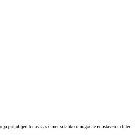
SLO
|
SRB
|
ENG
ja priljubljenih novic, s čimer si lahko omogočite enostaven in hiter