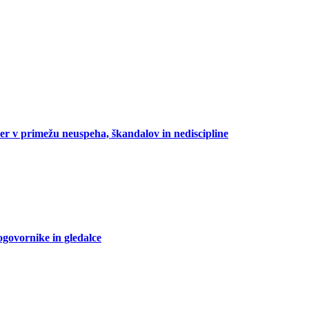
oper v primežu neuspeha, škandalov in nediscipline
ogovornike in gledalce