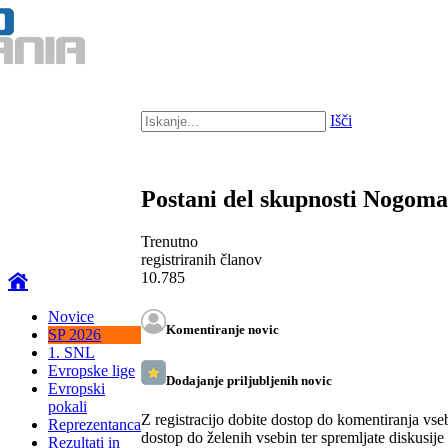
Išči
Postani del skupnosti Nogom
Trenutno
registriranih članov
10.785
Novice
Komentiranje novic
SP 2026
1. SNL
Evropske lige
Dodajanje priljubljenih novic
Evropski
pokali
Z registracijo dobite dostop do komentiranja vse
Reprezentanca
dostop do želenih vsebin ter spremljate diskusije
Rezultati in