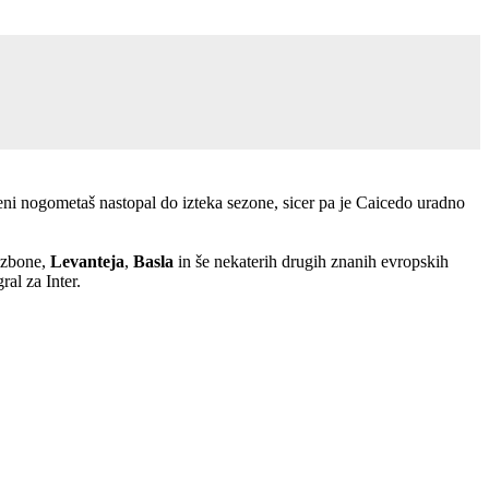
eni nogometaš nastopal do izteka sezone, sicer pa je Caicedo uradno
izbone,
Levanteja
,
Basla
in še nekaterih drugih znanih evropskih
ral za Inter.