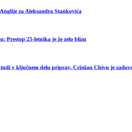
 Anglije za Aleksandra Stankovića
: Prestop 25-letnika je že zelo blizu
tudi v ključnem delu priprav, Cristian Chivu je zadov