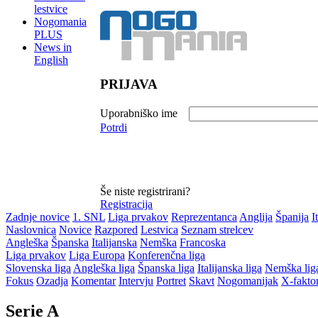
lestvice
Nogomania
PLUS
News in
English
PRIJAVA
Uporabniško ime
Potrdi
Še niste registrirani?
Registracija
Zadnje novice
1. SNL
Liga prvakov
Reprezentanca
Anglija
Španija
I
Naslovnica
Novice
Razpored
Lestvica
Seznam strelcev
Angleška
Španska
Italijanska
Nemška
Francoska
Liga prvakov
Liga Europa
Konferenčna liga
Slovenska liga
Angleška liga
Španska liga
Italijanska liga
Nemška lig
Fokus
Ozadja
Komentar
Intervju
Portret
Skavt
Nogomanijak
X-fakto
Serie A