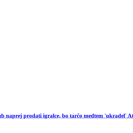
ub naprej prodati igralce, bo tarčo medtem 'ukradel' At