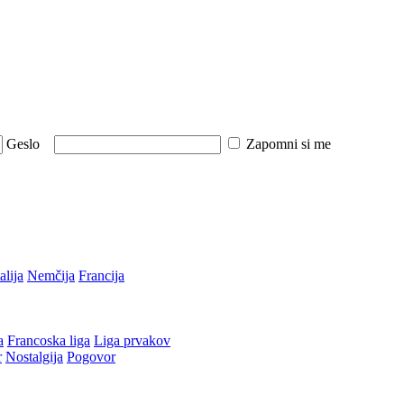
Geslo
Zapomni si me
talija
Nemčija
Francija
a
Francoska liga
Liga prvakov
r
Nostalgija
Pogovor