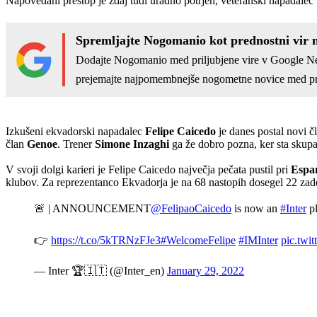
Napovedani prestop je zdaj tudi uradno potrjen, veteranski napadalec b
Spremljajte Nogomanio kot prednostni vir 
Dodajte Nogomanio med priljubjene vire v Google N
prejemajte najpomembnejše nogometne novice med pr
Izkušeni ekvadorski napadalec
Felipe Caicedo
je danes postal novi čl
član
Genoe
. Trener
Simone Inzaghi
ga že dobro pozna, ker sta skupa
V svoji dolgi karieri je Felipe Caicedo največja pečata pustil pri
Espa
klubov. Za reprezentanco Ekvadorja je na 68 nastopih dosegel 22 zadetk
🚨 | ANNOUNCEMENT
@FelipaoCaicedo
is now an
#Inter
p
👉
https://t.co/5kTRNzFJe3
#WelcomeFelipe
#IMInter
pic.tw
— Inter 🏆🇮🇹 (@Inter_en)
January 29, 2022