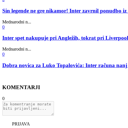
Sin legende ne gre nikamor! Inter zavrnil ponudbo iz
Mednarodni n...
0
Inter spet nakupuje pri Angležih, tokrat pri Liverpoolu
Mednarodni n...
0
Dobra novica za Luko Topalovića: Inter računa nanj 
KOMENTARJI
0
PRIJAVA