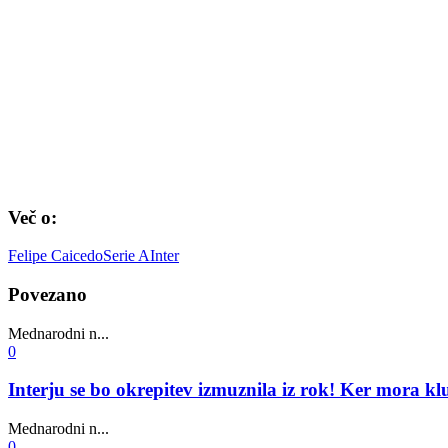
Več o:
Felipe Caicedo
Serie A
Inter
Povezano
Mednarodni n...
0
Interju se bo okrepitev izmuznila iz rok! Ker mora kl
Mednarodni n...
0