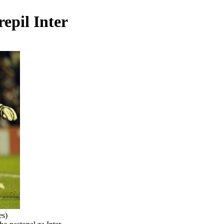
epil Inter
es)