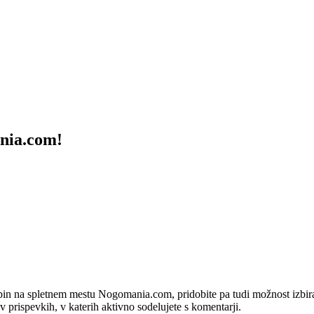
ania.com!
bin na spletnem mestu Nogomania.com, pridobite pa tudi možnost izbiran
 v prispevkih, v katerih aktivno sodelujete s komentarji.