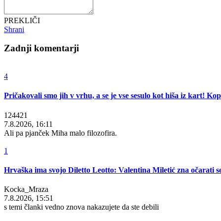
PREKLIČI
Shrani
Zadnji komentarji
4
Pričakovali smo jih v vrhu, a se je vse sesulo kot hiša iz kart! K
124421
7.8.2026, 16:11
Ali pa pjanček Miha malo filozofira.
1
Hrvaška ima svojo Diletto Leotto: Valentina Miletić zna očarati s
Kocka_Mraza
7.8.2026, 15:51
s temi članki vedno znova nakazujete da ste debili