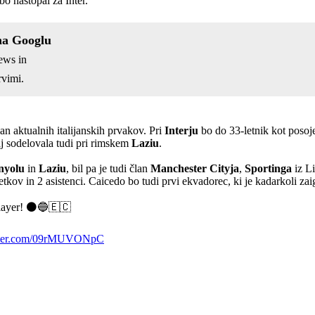
o nastopal za Inter.
na Googlu
ews in
vimi.
an aktualnih italijanskih prvakov. Pri
Interju
bo do 33-letnik kot posoj
j sodelovala tudi pri rimskem
Laziu
.
nyolu
in
Laziu
, bil pa je tudi član
Manchester Cityja
,
Sportinga
iz L
ov in 2 asistenci. Caicedo bo tudi prvi ekvadorec, ki je kadarkoli zaig
layer! ⚫🔵🇪🇨
itter.com/09rMUVONpC