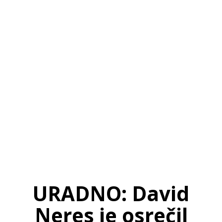
SI
|
RS
|
EN
URADNO: David
Neres je osrečil