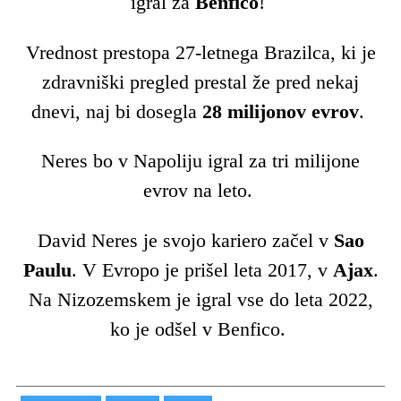
igral za
Benfico
!
Vrednost prestopa 27-letnega Brazilca, ki je
zdravniški pregled prestal že pred nekaj
dnevi, naj bi dosegla
28 milijonov evrov
.
Neres bo v Napoliju igral za tri milijone
evrov na leto.
David Neres je svojo kariero začel v
Sao
Paulu
. V Evropo je prišel leta 2017, v
Ajax
.
Na Nizozemskem je igral vse do leta 2022,
ko je odšel v Benfico.