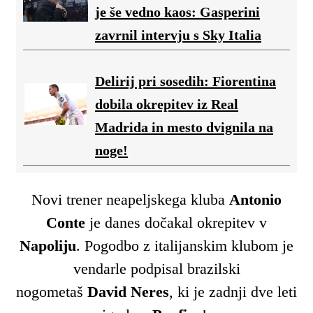
je še vedno kaos: Gasperini
zavrnil intervju s Sky Italia
Delirij pri sosedih: Fiorentina
dobila okrepitev iz Real
Madrida in mesto dvignila na
noge!
Novi trener neapeljskega kluba
Antonio
Conte
je danes dočakal okrepitev v
Napoliju
. Pogodbo z italijanskim klubom je
vendarle podpisal brazilski
nogometaš
David Neres
, ki je zadnji dve leti