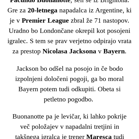
Gre za
20-letnega
napadalca iz Argentine, ki
je v
Premier League
zbral že 71 nastopov.
Uradno bo Londončane okrepil kot posojeni
igralec. S tem se prav verjetno odpirajo vrata
za prestop
Nicolasa Jacksona
v
Bayern
.
Jackson bo odšel na posojo in če bodo
izpolnjeni določeni pogoji, ga bo moral
Bayern potem tudi odkupiti. Obeta si
petletno pogodbo.
Buonanotte pa je levičar, ki lahko pokrije
več položajev v napadalni tretjini in
takšnega igralca je trener
Maresca
tudi