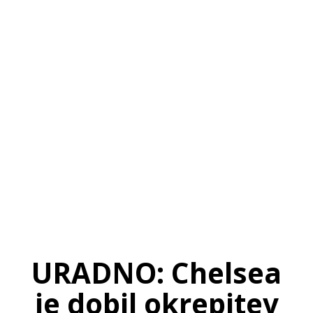
SI
|
RS
|
EN
URADNO: Chelsea
je dobil okrepitev