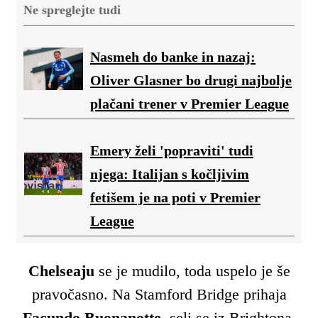
Ne spreglejte tudi
Nasmeh do banke in nazaj:
Oliver Glasner bo drugi najbolje
plačani trener v Premier League
Emery želi 'popraviti' tudi
njega: Italijan s kočljivim
fetišem je na poti v Premier
League
Chelseaju
se je mudilo, toda uspelo je še
pravočasno. Na Stamford Bridge prihaja
Facundo Buonanotte
, seli se iz Brightona.