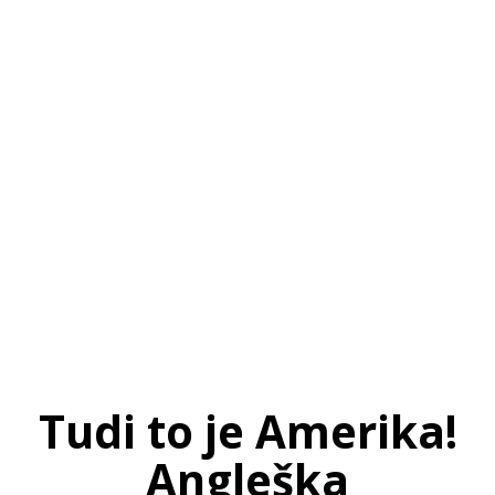
SI
|
RS
|
EN
Tudi to je Amerika!
Angleška