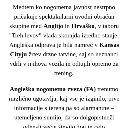
Medtem ko nogometna javnost nestrpno
pričakuje spektakularni uvodni obračun
skupine med
Anglijo
in
Hrvaško
, v taboru
"Treh levov" vlada skorajda izredno stanje.
Angleška odprava je bila namreč v
Kansas
Cityju
žrtev drzne tatvine, saj so neznanci
vdrli v njihova vozila in odtujili opremo za
trening.
Angleška nogometna zveza (FA)
trenutno
mrzlično ugotavlja, kaj vse je izginilo, prve
informacije s terena pa so alarmantne –
utemeljeno sumijo, da so dolgoprstneži
odnesli večje število žog in celo