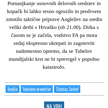
Pomanjkanje osnovnih delovnih sredstev in
kopačk bi lahko resno ogrozilo in predvsem
zmotilo taktične priprave Angležev na sredin
veliki derbi s Hrvaško (ob 21.00). Dirka s
časom se je začela, vodstvo FA pa mora
sedaj ekspresno ukrepati in zagotoviti
nadomestno opremo, da se Tuhelov
mundijalski krst ne bi sprevrgel v popolno
katastrofo.
Anglija
Svetovno prvenstvo
Thomas Tuchel
NA VRH