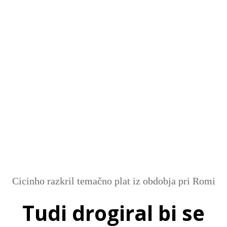
SI
|
RS
|
EN
Cicinho razkril temačno plat iz obdobja pri Romi
Tudi drogiral bi se