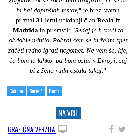
Zagotovo bi se začel tudi drogirati, če se ne
bi bal dopinških testov,
" je brez sramu
priznal
31-letni
nekdanji član
Reala
iz
Madrida
in pristavil: "
Sedaj je k sreči to
obdobje minilo. Pobral sem se in želim spet
začeti redno igrati nogomet. Ne vem še, kje,
če bom le lahko, pa bom ostal v Evropi, saj
bi z ženo rada ostala tukaj.
"
Cicinho
Serie A
Roma
NA VRH
GRAFIČNA VERZIJA
SLEDITE NAM