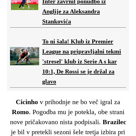
Inter zavrnil ponudbo iz
Anglije za Aleksandra
Stankovića
To ni šala! Klub iz Premier
League na pripravljalni tekmi
'stresel' klub iz Serie A s kar
10:1, De Rossi se je držal za
glavo
Cicinho
v prihodnje ne bo več igral za
Romo
. Pogodba mu je potekla, obe strani
nove pričakovano nista podpisali.
Brazilec
je bil v pretekli sezoni šele tretja izbira pri