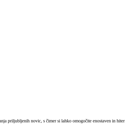
SLO
|
SRB
|
ENG
ja priljubljenih novic, s čimer si lahko omogočite enostaven in hiter