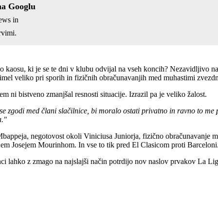
na Googlu
ews in
vimi.
kaosu, ki je se te dni v klubu odvijal na vseh koncih? Nezavidljivo n
 imel veliko pri sporih in fizičnih obračunavanjih med muhastimi zvezdn
m ni bistveno zmanjšal resnosti situacije. Izrazil pa je veliko žalost.
e zgodi med člani slačilnice, bi moralo ostati privatno in ravno to me p
a."
od Mbappeja, negotovost okoli Viniciusa Juniorja, fizično obračunavan
rjem Josejem Mourinhom. In vse to tik pred El Clasicom proti Barceloni
nci lahko z zmago na najslajši način potrdijo nov naslov prvakov La Li