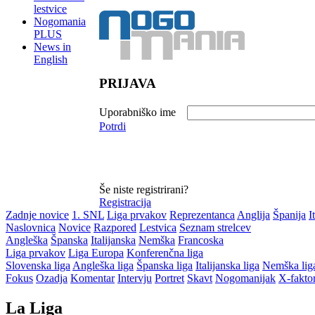
lestvice
Nogomania
PLUS
News in
English
PRIJAVA
Uporabniško ime
Potrdi
Še niste registrirani?
Registracija
Zadnje novice
1. SNL
Liga prvakov
Reprezentanca
Anglija
Španija
I
Naslovnica
Novice
Razpored
Lestvica
Seznam strelcev
Angleška
Španska
Italijanska
Nemška
Francoska
Liga prvakov
Liga Europa
Konferenčna liga
Slovenska liga
Angleška liga
Španska liga
Italijanska liga
Nemška lig
Fokus
Ozadja
Komentar
Intervju
Portret
Skavt
Nogomanijak
X-fakto
La Liga