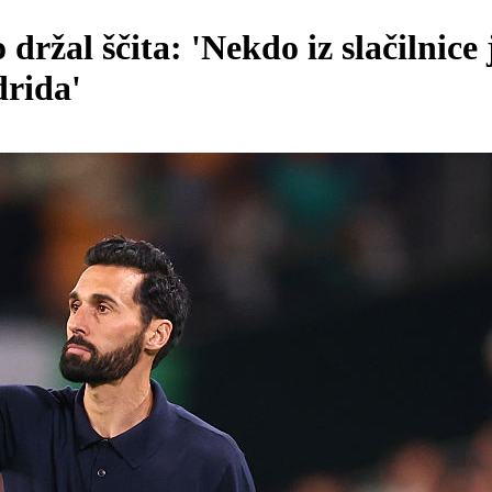
ržal ščita: 'Nekdo iz slačilnice j
drida'