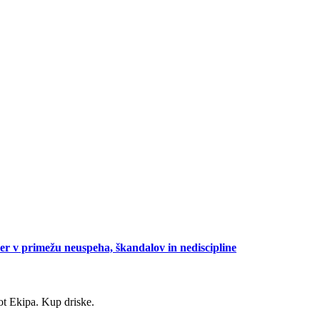
oper v primežu neuspeha, škandalov in nediscipline
t Ekipa. Kup driske.