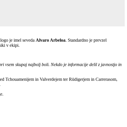
alogo je imel seveda
Alvaro Arbeloa
. Standardno je prevzel
iki v ekipi.
ri vsem skupaj najbolj boli. Nekdo je informacije delil z javnostjo in
je med Tchouamenijem in Valverdejem ter Rüdigerjem in Carrerasom,
.
ge.