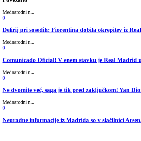
Mednarodni n...
0
Delirij pri sosedih: Fiorentina dobila okrepitev iz Re
Mednarodni n...
0
Comunicado Oficial! V enem stavku je Real Madrid ur
Mednarodni n...
0
Ne dvomite več, saga je tik pred zaključkom! Yan D
Mednarodni n...
0
Neuradne informacije iz Madrida so v slačilnici Arsenal