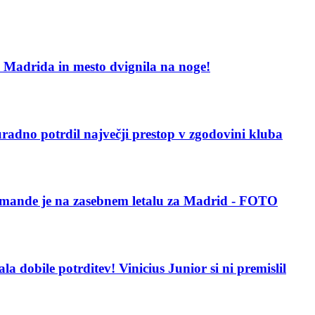
al Madrida in mesto dvignila na noge!
adno potrdil največji prestop v zgodovini kluba
iomande je na zasebnem letalu za Madrid - FOTO
a dobile potrditev! Vinicius Junior si ni premislil