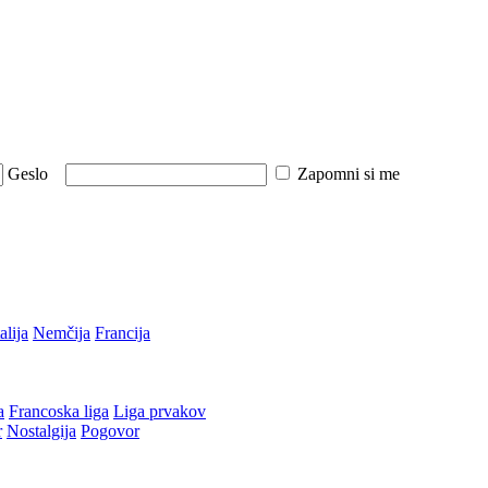
Geslo
Zapomni si me
talija
Nemčija
Francija
a
Francoska liga
Liga prvakov
r
Nostalgija
Pogovor