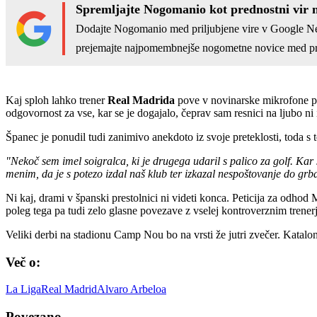
Spremljajte Nogomanio kot prednostni vir 
Dodajte Nogomanio med priljubjene vire v Google N
prejemajte najpomembnejše nogometne novice med pr
Kaj sploh lahko trener
Real Madrida
pove v novinarske mikrofone po 
odgovornost za vse, kar se je dogajalo, čeprav sam resnici na ljubo ni
Španec je ponudil tudi zanimivo anekdoto iz svoje preteklosti, toda s te
"Nekoč sem imel soigralca, ki je drugega udaril s palico za golf. Kar s
menim, da je s potezo izdal naš klub ter izkazal nespoštovanje do grb
Ni kaj, drami v španski prestolnici ni videti konca. Peticija za odh
poleg tega pa tudi zelo glasne povezave z vselej kontroverznim trene
Veliki derbi na stadionu Camp Nou bo na vrsti že jutri zvečer. Katalo
Več o:
La Liga
Real Madrid
Alvaro Arbeloa
Povezano