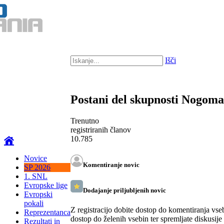
Išči
Postani del skupnosti Nogom
Trenutno
registriranih članov
10.785
Novice
Komentiranje novic
SP 2026
1. SNL
Evropske lige
Dodajanje priljubljenih novic
Evropski
pokali
Z registracijo dobite dostop do komentiranja vse
Reprezentanca
dostop do želenih vsebin ter spremljate diskusije
Rezultati in