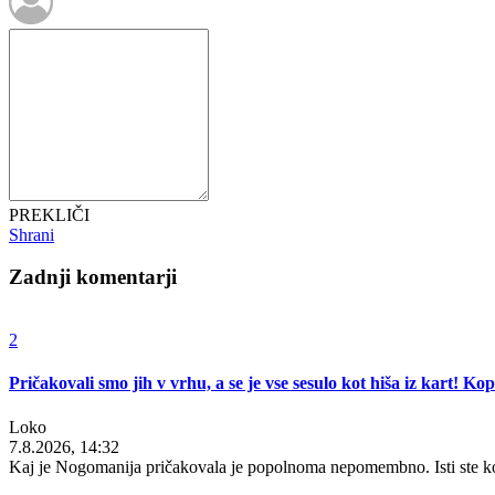
PREKLIČI
Shrani
Zadnji komentarji
2
Pričakovali smo jih v vrhu, a se je vse sesulo kot hiša iz kart! K
Loko
7.8.2026, 14:32
Kaj je Nogomanija pričakovala je popolnoma nepomembno. Isti ste ko