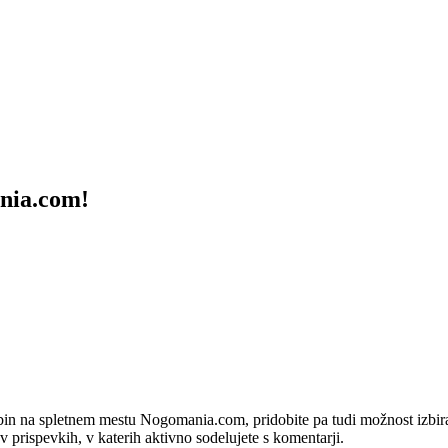
ania.com!
bin na spletnem mestu Nogomania.com, pridobite pa tudi možnost izbiran
 v prispevkih, v katerih aktivno sodelujete s komentarji.