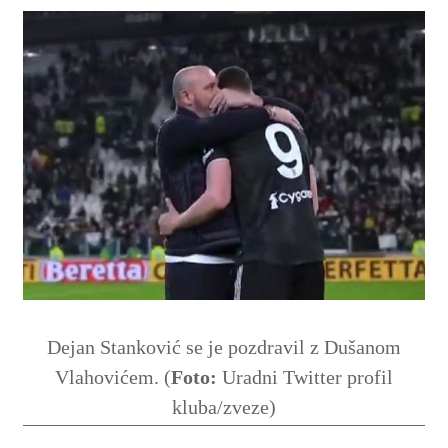
Dejan Stanković se je pozdravil z Dušanom
Vlahovićem. (
Foto:
Uradni Twitter profil
kluba/zveze)