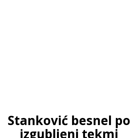
SI
|
RS
|
EN
Stanković besnel po
izgubljeni tekmi