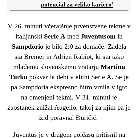
potencial za veliko kariero'
V 26. minuti včerajšnje prvenstvene tekme v
italijanski
Serie A
med
Juventusom
in
Sampdorio
je bilo 2:0 za domače. Zadela
sta Bremer in Adrien Rabiot, ki sta tako
mlademu slovenskemu vratarju
Martinu
Turku
pokvarila debi v elitni Serie A. Se je
pa Sampdoria ekspresno hitro vrnila v igro
na omenjeni tekmi. V 31. minuti je
zaostanek znižal Augello, takoj za njim pa je
izid poravnal Đuričić.
Juventus je v drugem polčasu pritisnil na