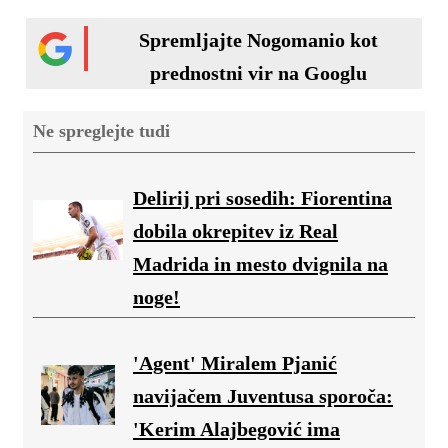
Spremljajte Nogomanio kot
prednostni vir na Googlu
Ne spreglejte tudi
Delirij pri sosedih: Fiorentina
dobila okrepitev iz Real
Madrida in mesto dvignila na
noge!
'Agent' Miralem Pjanić
navijačem Juventusa sporoča:
'Kerim Alajbegović ima